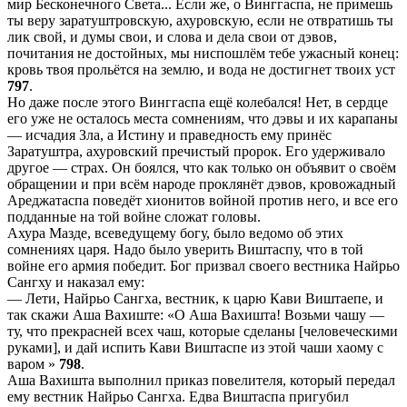
мир Бесконечного Света... Если же, о Винггаспа, не примешь
ты веру заратуштровскую, ахуровскую, если не отвратишь ты
лик свой, и думы свои, и слова и дела свои от дэвов,
почитания не достойных, мы ниспошлём тебе ужасный конец:
кровь твоя прольётся на землю, и вода не достигнет твоих уст
797
.
Но даже после этого Винггаспа ещё колебался! Нет, в сердце
его уже не осталось места сомнениям, что дэвы и их карапаны
— исчадия Зла, а Истину и праведность ему принёс
Заратуштра, ахуровский пречистый пророк. Его удерживало
другое — страх. Он боялся, что как только он объявит о своём
обращении и при всём народе проклянёт дэвов, кровожадный
Ареджатаспа поведёт хионитов войной против него, и все его
подданные на той войне сложат головы.
Ахура Мазде, всеведущему богу, было ведомо об этих
сомнениях царя. Надо было уверить Виштаспу, что в той
войне его армия победит. Бог призвал своего вестника Найрьо
Сангху и наказал ему:
— Лети, Найрьо Сангха, вестник, к царю Кави Виштаепе, и
так скажи Аша Вахиште: «О Аша Вахишта! Возьми чашу —
ту, что прекрасней всех чаш, которые сделаны [человеческими
руками], и дай испить Кави Виштаспе из этой чаши хаому с
варом »
798
.
Аша Вахишта выполнил приказ повелителя, который передал
ему вестник Найрьо Сангха. Едва Виштаспа пригубил