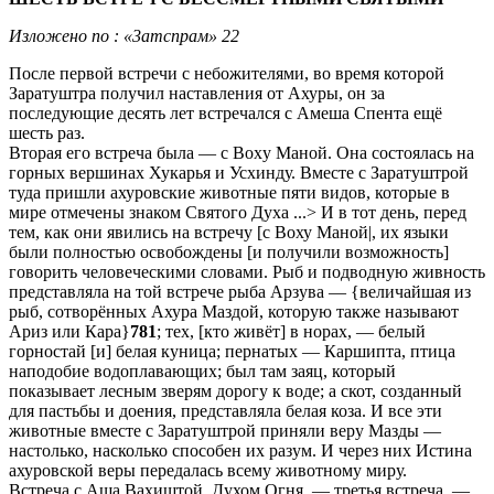
Изложено по : «3aтспрам» 22
После первой встречи с небожителями, во время которой
Заратуштра получил наставления от Ахуры, он за
последующие десять лет встречался с Амеша Спента ещё
шесть раз.
Вторая его встреча была — с Boxy Маной. Она состоялась на
горных вершинах Хукарья и Усхинду. Вместе с Заратуштрой
туда пришли ахуровские животные пяти видов, которые в
мире отмечены знаком Святого Духа ...> И в тот день, перед
тем, как они явились на встречу [с Воху Маной|, их языки
были полностью освобождены [и получили возможность]
говорить человеческими словами. Рыб и подводную живность
представляла на той встрече рыба Арзува — {величайшая из
рыб, сотворённых Ахура Маздой, которую также называют
Apиз или Кара}
781
; тех, [кто живёт] в норах, — белый
горностай [и] белая куница; пернатых — Каршипта, птица
наподобие водоплавающих; был там заяц, который
показывает лесным зверям дорогу к воде; а скот, созданный
для пастьбы и доения, представляла белая коза. И все эти
животные вместе с Заратуштрой приняли веру Мазды —
настолько, насколько способен их разум. И через них Истина
ахуровской веры передалась всему животному миру.
Встреча с Аша Вахиштой, Духом Огня, — третья встреча, —