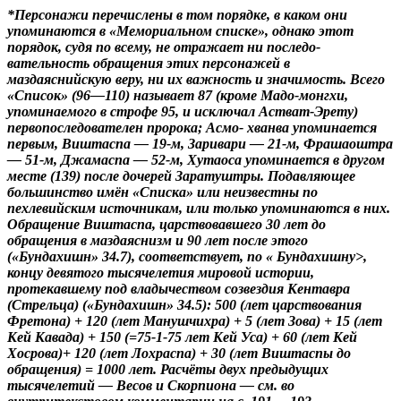
*Персонажи перечислены в том порядке, в каком они
упоминаются в «Мемориальном списке», однако этот
порядок, судя по всему, не отражает ни последо-
вательность обращения этих персонажей в
маздаяснийскую веру, ни их важность и значимость. Всего
«Список» (96—110) называет 87 (кроме Мадо-монгхи,
упоминаемого в строфе 95, и исключал Астват-Эрету)
первопоследователен пророка; Асмо- хванва упоминается
первым, Виштаспа — 19-м, Заривари — 21-м, Фрашаоштра
— 51-м, Джамаспа — 52-м, Хутаоса упоминается в другом
месте (139) после дочерей Заратуштры. Подавляющее
большинство имён «Списка» или неизвестны по
пехлевийским источникам, или только упоминаются в них.
Обращение Виштаспа, царствовавшего 30 лет до
обращения в маздаяснизм и 90 лет после этого
(«Бундахишн» 34.7), соответствует, по « Бундахишну>,
концу девятого тысячелетия мировой истории,
протекавшему под владычеством созвездия Кентавра
(Стрельца) («Бундахишн» 34.5): 500 (лет царствования
Фретона) + 120 (лет Манушчихра) + 5 (лет Зова) + 15 (лет
Кей Кавада) + 150 (=75-1-75 лет Кей Уса) + 60 (лет Кей
Хосрова)+ 120 (лет Лохраспа) + 30 (лет Виштаспы до
обращения) = 1000 лет. Расчёты двух предыдущих
тысячелетий — Весов и Скорпиона — см. во