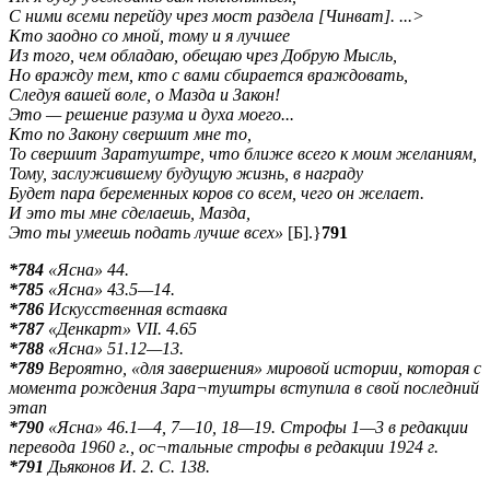
С ними всеми перейду чрез мост раздела [Чинват]. ...>
Кто заодно со мной, тому и я лучшее
Из того, чем обладаю, обещаю чрез Добрую Мысль,
Но вражду тем, кто с вами сбирается враждовать,
Следуя вашей воле, о Мазда и Закон!
Это — решение разума и духа моего...
Кто по Закону свершит мне то,
То свершит Заратуштре, что ближе всего к моим желаниям,
Тому, заслужившему будущую жизнь, в награду
Будет пара беременных коров со всем, чего он желает.
И это ты мне сделаешь, Мазда,
Это ты умеешь подать лучше всех»
[Б].}
791
*784
«Ясна» 44.
*785
«Ясна» 43.5—14.
*786
Искусственная вставка
*787
«Денкарт» VII. 4.65
*788
«Ясна» 51.12—13.
*789
Вероятно, «для завершения» мировой истории, которая с
момента рождения Зара¬туштры вступила в свой последний
этап
*790
«Ясна» 46.1—4, 7—10, 18—19. Строфы 1—3 в редакции
перевода 1960 г., ос¬тальные строфы в редакции 1924 г.
*791
Дьяконов И. 2. С. 138.