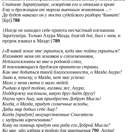
Спитаме Заратуштре, оскорбляя его и отказав в крове
Ему и дрожащим от мороза вьючным животным ...>
Да будет наказал он у моста судейского разбора Чинват!
[Бр]}
788
{Нигде не находил себе приюта несчастный изгнанник
Заратуштра. Только Ахура Мазда, благой бог, был с ним, и
пророк взывал к Мазде:}
789
{«В какой земле мне укрыться, куда мне пойти укрыться?
Изгоняют меня от земляков и соплеменников,
Неблагосклонны ко мне и родовой союз,
И поклоняющиеся друджам правители страны.
Как мне добиться твоей благосклонности, о Мазда Ахура?
Знаю я, почему, о Мазда, нет мне успеха:
Мало у меня скота и мало людей.
Рыдаю я пред тобою, взгляни же, Ахура,
Поддержку ниспошли, какую друг даёт другу!
Научи чрез Ашу, как приобрести Добрую Мысль!
Когда, о Мазда, придут солнечные всходы,
Дабы мир добыл себе Ашу?
Когда [придут] могущественные Спасители
с мудрыми изречениями?
Кому на помощь придут они ради его Доброй Мысли?
Ко мне, ибо избран я тобою для завершения
790
, Ахура!