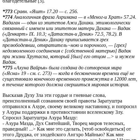
благодетельные [3].
*773
Сравн. «Яшт» 17.20 — с. 256.
*774
Аналогичная фраза Ахримана — в «Меног-и Храт» 57.24.
Вадаган — один из эпитетов Ажи Дахаки. этимологически
связанный с именем или эпитетом матери Дахака — Вадак
(«Денкарт» IX. 10.3; «Датастан-и Деник» 72.5, 78.2). В
«Датастан-и Деник» Дахаку приписывается грех
прелюбодеянии, отвратитель¬ною и порочного, — [грех]
недозволенного соединения с [собственной матерью] Вадак
при жизни Хрутаспа, который [был] его отцом ...> и мужем
Вадак.
*775
«Ахуна Вайрья» была создана до сотворения мира
(«Ясна» 19 - см. с. 273) — когда в бесконечном времени ещё не
существовало конечного временного промежутка в 12000 лет,
в течение которого должна свершиться мировая история.
Высказав Духу Зла эти гордые и гневные слова,
преисполненный сознанием своей правоты Заратуштра
отправился к Ахуре, своему великому наставнику, и попросил
у Ахуры поддержки в противостоянии вселенскому Злу.
Спросил Заратуштра Ахура Мазду:
- Ахура Мазда, Дух Святейший, Творец миров телесных,
праведный! ...> Как мне это сделать, [чтоб освободиться] от
этого Друджа, от злодейского Ангхро Майнью? Как мне