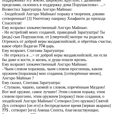
поддерживал эту землю, широкую, круглую, с дальними
пределами, склонись в поддержку дома Порушаспова». ...>
Возвестил Заратуштра Ангхро Майнью:
- Злодейский Ангхро Майнью! поражу я творения, дэвами
сотворенные! [3] Уничтожу паирику Хнафаити до прихода
Спасителя!
Ему возразил злокачественный Ангхро Майнью:
- Не истребляй моих созданий, праведный Заратуштра! Ты
[ведь] сын Порушаспов, от [смертной] матери ты родился.
Отрекись от доброй веры маздаяснийской, и обретёшь счастье,
какое обрёл Вадаган
774
царь.
Ему возразит, Спитама Заратуштра:
- Не отрекусь я ...> от доброй веры маздаяснийской, ни если
бы даже и кости, и жизнь, и душа пошли врознь.
Ему возразит злокачественный Ангхро Майнью:
- Чьим словом поразишь, чьим словом прогонишь, каким
оружием [поразишь] мои создания, [сотворённые мною],
Ангхро Майнью ?
Ему сказал, Спитама Заратуштра:
- Ступкою, чашею, хаомой и словом, изречённым Маздою!
Вот моё оружие, самое лучшее! Этим словом поражу, этим
словом прогоню, этим оружием [поражу] твои создания, о
злодейский Ангхро Майнью! Сотворил [это оружие] Святой
Дух сотворил [он его] в беспредельное время [зерван акарана]
775
, сотворит [его] Амеша Спента, благовластвующие,