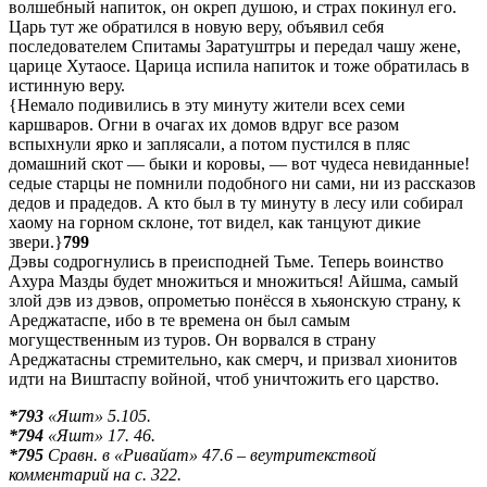
волшебный напиток, он окреп душою, и страх покинул его.
Царь тут же обратился в новую веру, объявил себя
последователем Спитамы Заратуштры и передал чашу жене,
царице Хутаосе. Царица испила напиток и тоже обратилась в
истинную веру.
{Немало подивились в эту минуту жители всех семи
каршваров. Огни в очагах их домов вдруг все разом
вспыхнули ярко и заплясали, а потом пустился в пляс
домашний скот — быки и коровы, — вот чудеса невиданные!
седые старцы не помнили подобного ни сами, ни из рассказов
дедов и прадедов. А кто был в ту минуту в лесу или собирал
хаому на горном склоне, тот видел, как танцуют дикие
звери.}
799
Дэвы содрогнулись в преисподней Тьме. Теперь воинство
Ахура Мазды будет множиться и множиться! Айшма, самый
злой дэв из дэвов, опрометью понёсся в хьяонскую страну, к
Ареджатаспе, ибо в те времена он был самым
могущественным из туров. Он ворвался в страну
Ареджатасны стремительно, как смерч, и призвал хионитов
идти на Виштаспу войной, чтоб уничтожить его царство.
*793
«Яшт» 5.105.
*794
«Яшт» 17. 46.
*795
Сравн. в «Ривайат» 47.6 – веутритекствой
комментарий на с. 322.