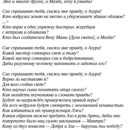
Это и многое другое, о Мазда, хочу я узнать!
Сие спрашиваю тебя, скажи мне правду, о Ахура!
Кто водрузил землю на место и удерживает здание облаков?
...>
Кто впряг в одну упряжку быстрых жеребцов
с ветрами и облаками?
Кто был создателем Воху Маны [Духа скота], о Мазда?
Сие спрашиваю тебя, скажи мне правду, о Ахура!
Какой мастер сотворил свет и тьму?
Какой мастер сотворил сон и бодрствование,
Дабы разумному человеку напомнить о заботах его?
Сие спрашиваю тебя, скажи мне правду, о Ахура!
Верно ли наставляю я?
Для кого создан скот?
Кто научил сына почитать отца своего?
Как овладеть поучениями и словами правды?
Будет ли награждён приверженец правой веры?
На всех недругов будут смотреть с неизменной ненавистью.
Как избавиться от приверженцев Лжи?
Каким образом можно предать Зло в руки Арты, дабы оно
повергнуто было ниц силою заклинания — Мантра?
Кому из двух воинств — Добра и Зла — даруешь ты победу?