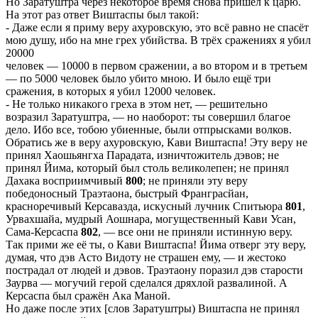
Но Заратуштра через некоторое время снова пришёл к царю.
На этот раз ответ Виштаспы был такой:
- Даже если я приму веру ахуровскую, это всё равно не спасёт
мою душу, ибо на мне грех убийства. В трёх сражениях я убил
20000
человек — 10000 в первом сражении, а во втором и в третьем
— по 5000 человек было убито мною. И было ещё три
сражения, в которых я убил 12000 человек.
- Не только никакого греха в этом нет, — решительно
возразил Заратуштра, — но наоборот: ты совершил благое
дело. Ибо все, тобою убиенные, были отпрысками волков.
Обратись же в веру ахуровскую, Кави Виштаспа! Эту веру не
принял Хаошьянгха Парадата, изничтожитель дэвов; не
принял Йима, который был столь великолепен; не принял
Дахака восприимчивый
800
; не приняли эту веру
победоносный Траэтаона, быстрый Франграсйан,
красноречивый Керсавазда, искусный лучник Спитьюра
801
,
Урвахшайа, мудрый Аошнара, могущественный Кави Усан,
Сама-Керсаспа
802
, — все они не приняли истинную веру.
Так прими же её ты, о Кави Виштаспа! Йима отверг эту веру,
думая, что дэв Асто Видоту не страшен ему, — и жестоко
пострадал от людей и дэвов. Траэтаону поразил дэв старости
Заурва — могучий герой сделался дряхлой развалиной. А
Керсаспа был сражён Ака Маной.
Но даже после этих [слов Заратуштры) Виштаспа не принял