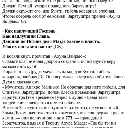
сказал он, злодейский Ангхро Майнью, полный смерти:
Друдж! Ступай, умори праведного Заратуштру!
Друдж окружит его, дэв Буити, гибель коварная, злобная.
Чтобы оберечь себя от её козней, Заратуштра прочёл
«Ахуна
Вайрью» [3]:
«
Как наилучший Господь,
Как наилучший Глава,
Давший по Истине дело Мазде благое и власть,
Убогих поставив пасти
» [СК].
И воскликнул, прочитав «Ахуна Вайрью»:
Славьте благие воды доброго создания, исповедуйте веру
маздаяснийскую!
Пораженная, Друдж умчалась назад, дэв Буити, гибель
коварная, злобная [3]. Она вернулась в мерзкую обитель Злого
Духа и сказала ему:
- Мучитель Ангхро Майнью! Не обретаю для него гибели, для
Спитамы Заратуштры: полон блеска праведный Заратуштра.
Заратуштра [тем временем] узрел в душе: «Дэвы злые,
злодейские совещаются о моей гибели».
Восстал Заратуштра, выступил Заратуштра, не уязвлённый
Злым Духом, жестокостью вражеских умыслов, держа в руках
камни,— они величиною в дом
773
, — праведный
Заратуштра, взывая к Творцу Ахура Мазде: «Где бы ты ни