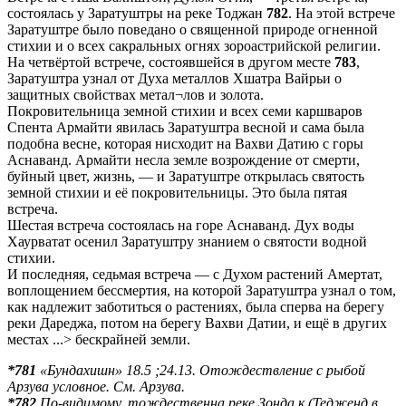
состоялась у Заратуштры на реке Тоджан
782
. На этой встрече
Заратуштре было поведано о священной природе огненной
стихии и о всех сакральных огнях зороастрийской религии.
На четвёртой встрече, состоявшейся в другом месте
783
,
Заратуштра узнал от Духа металлов Хшатра Вайрьи о
защитных свойствах метал¬лов и золота.
Покровительница земной стихии и всех семи каршваров
Спента Армайти явилась Заратуштра весной и сама была
подобна весне, которая нисходит на Вахви Датию с горы
Аснаванд. Армайти несла земле возрождение от смерти,
буйный цвет, жизнь, — и Заратуштре открылась святость
земной стихии и её покровительницы. Это была пятая
встреча.
Шестая встреча состоялась на горе Аснаванд. Дух воды
Хаурватат осенил Заратуштру знанием о святости водной
стихии.
И последняя, седьмая встреча — с Духом растений Амертат,
воплощением бессмертия, на которой Заратуштра узнал о том,
как надлежит заботиться о растениях, была сперва на берегу
реки Дареджа, потом на берегу Вахви Датии, и ещё в других
местах ...> бескрайней земли.
*781
«Бундахишн» 18.5 ;24.13. Отождествление с рыбой
Арзува условное. См. Арзува.
*782
По-видимому, тождественна реке Зонда к (Тедженд в