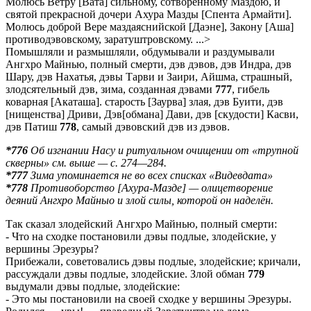
Молюсь Ветру [Вата] сильному, сотворённому Маздою, и
святой прекрасной дочери Ахура Мазды [Спента Армайти].
Молюсь доброй Вере маздаяснийской [Даэне], Закону [Аша]
противодэвовскому, заратуштровскому. ...>
Помышляли и размышляли, обдумывали и раздумывали
Ангхро Майнью, полный смерти, дэв дэвов, дэв Индра, дэв
Шару, дэв Нахатья, дэвы Тарви и Заири, Айшма, страшный,
злодсятельный дэв, зима, созданная дэвами
777
, гибель
коварная [Акаташа]. старость [Заурва] злая, дэв Буити, дэв
[нищенства] Дриви, Дэв[обмана] Дави, дэв [скудости] Касви,
дэв Патиш
778
, самый дэвовский дэв из дэвов.
*776
Об изгнании Насу и ритуальном очищении от «трупной
скверны» см. выше — с. 274—284.
*777
Зима упоминается не во всех списках «Видевдата»
*778
Противоборство [Ахура-Мазде] — олицетворение
деяний Ангхро Майныо и злой силы, которой он наделён.
Так сказал злодейский Ангхро Майнью, полный смерти:
- Что на сходке постановили дэвы подлые, злодейские, у
вершины Эрезуры?
Прибежали, советовались дэвы подлые, злодейские; кричали,
рассуждали дэвы подлые, злодейские. Злой обман
779
выдумали дэвы подлые, злодейские:
- Это мы постановили на своей сходке у вершины Эрезуры.