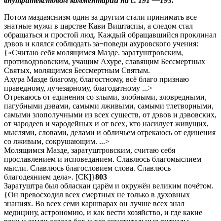
внутритекстовом комментарии на с. 191 —193.
Потом маздаяснизм один за другим стали принимать все
знатные мужи в царстве Кави Виштаспы, а следом стал
обращаться и простой люд. Каждый обращавшийся проклинал
дэвов и клялся соблюдать за¬поведи ахуровского учения:
{«Считаю себя молящимся Мазде. заратуштровским,
противодэвовским, учащим Ахуре, славящим Бессмертных
Святых, молящимся Бессмертным Святым.
Ахура Мазде благому, благостному, всё благо признаю
праведному, лучезарному, благодатному ...>
Отрекаюсь от единения со злыми, злобными, зловредными,
пагубными дэвами, самыми лживыми, самыми тлетворными,
самыми злополучными из всех существ, от дэвов и дэвовских,
от чародеев и чародейных и от всех, кто насилует живущих,
мыслями, словами, делами и обличьем отрекаюсь от единения
со лживым, сокрушающим. ...>
Молящимся Мазде, заратуштровским, считаю себя
прославлением и исповеданием. Славлюсь благомыслием
мысли. Славлюсь благословием слова. Славлюсь
благодеянием дела». [СК]}
803
Заратуштра был обласкан царём и окружён великим почётом.
{Он превосходил всех смертных не только в духовных
знаниях. Во всех семи каршварах он лучше всех знал
медицину, астрономию, и как вести хозяйство, и где какие