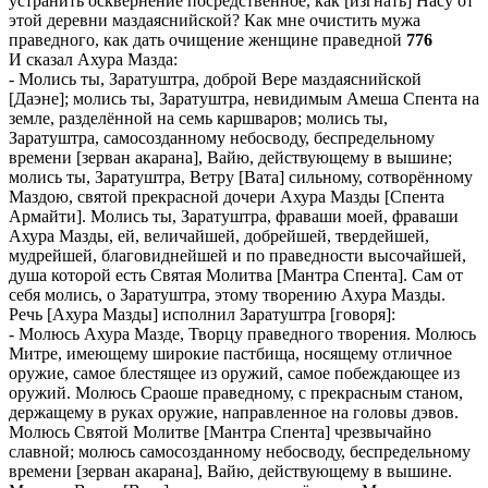
устранить осквернение посредственное, как [изгнать] Насу от
этой деревни маздаяснийской? Как мне очистить мужа
праведного, как дать очищение женщине праведной
776
И сказал Ахура Мазда:
- Молись ты, Заратуштра, доброй Вере маздаяснийской
[Даэне]; молись ты, Заратуштра, невидимым Амеша Спента на
земле, разделённой на семь каршваров; молись ты,
Заратуштра, самосозданному небосводу, беспредельному
времени [зерван акарана], Вайю, действующему в вышине;
молись ты, Заратуштра, Ветру [Вата] сильному, сотворённому
Маздою, святой прекрасной дочери Ахура Мазды [Спента
Армайти]. Молись ты, Заратуштра, фраваши моей, фраваши
Ахура Мазды, ей, величайшей, добрейшей, твердейшей,
мудрейшей, благовиднейшей и по праведности высочайшей,
душа которой есть Святая Молитва [Мантра Спента]. Сам от
себя молись, о Заратуштра, этому творению Ахура Мазды.
Речь [Ахура Мазды] исполнил Заратуштра [говоря]:
- Молюсь Ахура Мазде, Творцу праведного творения. Молюсь
Митре, имеющему широкие пастбища, носящему отличное
оружие, самое блестящее из оружий, самое побеждающее из
оружий. Молюсь Сраоше праведному, с прекрасным станом,
держащему в руках оружие, направленное на головы дэвов.
Молюсь Святой Молитве [Мантра Спента] чрезвычайно
славной; молюсь самосозданному небосводу, беспредельному
времени [зерван акарана], Вайю, действующему в вышине.