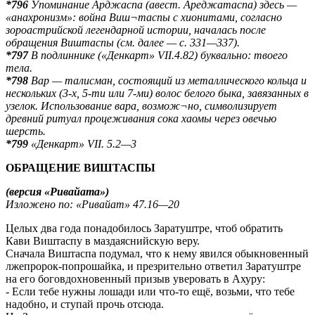
*796
Упоминание Арджаспа (авест. Ареджатаспа) здесь —
«анахронизм»: война Виш¬таспы с хионитами, согласно
зороастрийской легендарной истории, началась после
обращения Виштаспы (см. далее — с. 331—337).
*797
В подлиннике («Денкарт» VII.4.82) буквально: твоего
тела.
*798
Вар — талисман, состоящий из металлического кольца и
нескольких (3-х, 5-ти или 7-ми) волос белого быка, завязанных в
узелок. Использование вара, возмож¬но, символизирует
древний ритуал процеживания сока хаомы через овечью
шерсть.
*799
«Денкарт» VII. 5.2—3
ОБРАЩЕНИЕ ВИШТАСПЫ
(версия «Ривайата»)
Изложено по: «Ривайат» 47.16—20
Целых два года понадобилось Заратуштре, чтоб обратить
Кави Виштаспу в маздаяснийскую веру.
Сначала Виштаспа подумал, что к нему явился обыкновенный
лжепророк-попрошайка, и презрительно ответил Заратуштре
на его боговдохновенный призыв уверовать в Ахуру:
- Если тебе нужны лошади или что-то ещё, возьми, что тебе
надобно, и ступай прочь отсюда.