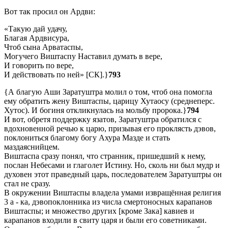
Вот так просил он Ардви:
«Такую дай удачу,
Благая Ардвисура,
Чтоб сына Арватаспы,
Могучего Виштаспу Наставил думать в вере,
И говорить по вере,
И действовать по ней» [СК].}
793
{А благую Аши Заратуштра молил о том, чтоб она помогла
ему обратить жену Виштаспы, царицу Хутаосу (среднеперс.
Хутос). И богиня откликнулась на мольбу пророка.}
794
И вот, обретя поддержку язатов, Заратуштра обратился с
вдохновенной речью к царю, призывая его проклясть дэвов,
поклониться благому богу Ахура Мазде и стать
маздаяснийцем.
Виштаспа сразу понял, что странник, пришедший к нему,
послан Небесами и глаголет Истину. Но, сколь ни был мудр и
духовен этот праведный царь, последователем Заратуштры он
стал не сразу.
В окружении Виштаспы владела умами извращённая религия
3 а - ка, дэвопоклонника из числа смертоносных карапанов
Виштаспы; и множество других [кроме Зака] кавиев и
карапанов входили в свиту царя и были его советниками.