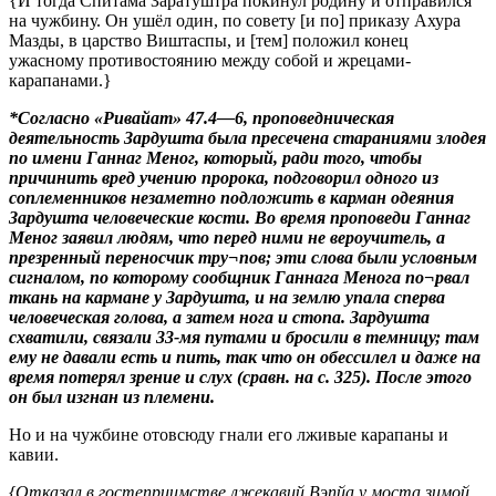
{И тогда Спитама Заратуштра покинул родину и отправился
на чужбину. Он ушёл один, по совету [и по] приказу Ахура
Мазды, в царство Виштаспы, и [тем] положил конец
ужасному противостоянию между собой и жрецами-
карапанами.}
*Согласно «Ривайат» 47.4—6, проповедническая
деятельность Зардушта была пресечена стараниями злодея
по имени Ганнаг Меног, который, ради того, чтобы
причинить вред учению пророка, подговорил одного из
соплеменников незаметно подложить в карман одеяния
Зардушта человеческие кости. Во время проповеди Ганнаг
Меног заявил людям, что перед ними не вероучитель, а
презренный переносчик тру¬пов; эти слова были условным
сигналом, по которому сообщник Ганнага Менога по¬рвал
ткань на кармане у Зардушта, и на землю упала сперва
человеческая голова, а затем нога и стопа. Зардушта
схватили, связали 33-мя путами и бросили в темницу; там
ему не давали есть и пить, так что он обессилел и даже на
время потерял зрение и слух (сравн. на с. 325). После этого
он был изгнан из племени.
Но и на чужбине отовсюду гнали его лживые карапаны и
кавии.
{Отказал в гостеприимстве лжекавий Вэпйа у моста зимой