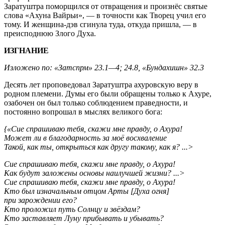
Заратуштра поморщился от отвращения и произнёс святые
слова «Ахуна Вайрьи», — в точности как Творец учил его
тому. И женщина-дэв сгинула туда, откуда пришла, — в
преисподнюю Злого Духа.
ИЗГНАНИЕ
Изложено по: «Затспрм» 23.1—4; 24.8, «Бундахишн» 32.3
Десять лет проповедовал Заратуштра ахуровскую веру в
родном племени. Думы его были обращены только к Ахуре,
озабочен он был только соблюдением праведности, и
постоянно вопрошал в мыслях великого бога:
{«Сие спрашиваю тебя, скажи мне правду, о Ахура!
Может ли в благодарность за моё восхваление
Такой, как ты, открыться как другу такому, как я? ...>
Сие спрашиваю тебя, скажи мне правду, о Ахура!
Как будут заложены основы наилучшей жизни? ...>
Сие спрашиваю тебя, скажи мне правду, о Ахура!
Кто был изначальным отцом Арты [Духа огня]
при зарождении его?
Кто проложил путь Солнцу и звёздам?
Кто заставляет Луну прибывать и убывать?