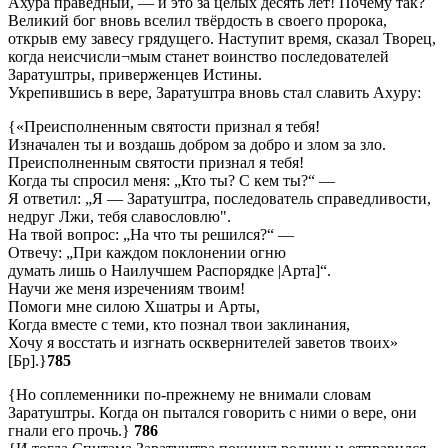
Ахура праведный, — и это за целых десять лет! Почему так?
Великий бог вновь вселил твёрдость в своего пророка,
открыв ему завесу грядущего. Наступит время, сказал Творец,
когда неисчисли¬мым станет воинство последователей
Заратуштры, приверженцев Истины.
Укрепившись в вере, Заратуштра вновь стал славить Axуpy:
{«Преисполненным святости признал я тебя!
Изначален ты и воздашь добром за добро и злом за зло.
Преисполненным святости признал я тебя!
Когда ты спросил меня: „Кто ты? С кем ты?“ —
Я ответил: „Я — Заратуштра, последователь справедливости,
недруг Лжи, тебя славословлю".
На твой вопрос: „На что ты решился?“ —
Отвечу: „При каждом поклонении огню
думать лишь о Наилучшем Распорядке |Арта]“.
Научи же меня изречениям твоим!
Помоги мне силою Хшатры и Арты,
Когда вместе с теми, кто познал твои заклинания,
Хочу я восстать и изгнать осквернителей заветов твоих»
[Бр].}
785
{Но соплеменники по-прежнему не внимали словам
Заратуштры. Когда он пытался говорить с ними о вере, они
гнали его прочь.}
786