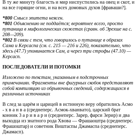
В ту же минуту благость и мир ниспустились на овец и скот, и
на все горящие огни, и на всех домовых духов [фраваши?].
*800
Смысл эпитета неясен.
*801
Объяснению не поддаётся; вероятнее всего, просто
путаница в мифологических сюжетах (сравн. об Эрехше на с.
208—209).
*802
В связи с тем, что говорилось о путанице в образах
Сама и Керсаспа (см. с. 215 — 216 и 226), показательно, что
здесь (47.7) упоминается Сам, а через три строфы (47.10) —
Керсасп.
ПОСЛЕДОВАТЕЛИ И ПОТОМКИ
Изложено по текстам, указанным в подстрочных
примечаниях. Фрагменты вне фигурных скобок представляют
собой компиляцию из обрывочных сведений, содержащихся в
различных источниках
В след за царём и царицей в истинную веру обратились Асмо
- х в а н в а (среднеперс. Асмок-хванвато), царский брат
конник 3 а р и в а р и (среднеперс. 3арер, фарси 3ерир) и два
выходца из знатного рода Хвова — Фрашаоштра (среднеперс.
Фрашоштар) и советник Виштаспы Джамаспа (среднеперс.
Джамасп).