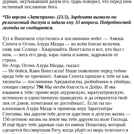
дурман, окутывавший разум его. Царь поверил, что перед ним
истинный посланник бога.
*По версии «Затспрама» (23.5), Зардушта вызвали на
религиозный диспут и задали ему 33 вопроса. Подробностей
легенды не сообщается.
Тут к Виштаепе спустились и посланники небес — Амеша
Спента и Огонь Ахура Мазды — во всём блеске величия,
сияя, как Солнце - Хвархшайта. Винггаспа и все, кто был с
ним, — весь его двор, кара- паны и кавии, задрожали от
страха.
Но Атар, Огонь Ахура Мазды, сказал:
— Не бойся, Кави Винггаспа! Наше появление перед тобою
вреда тебе не причинит. Амеша Спента пришли к тебе не как
хиониты — посланники Ареджатаспы, разбойники и убийцы,
сеющие смерть!
796
Мы несём благость и Добро. И мы
взываем к тебе: прими веру ахуровскую, заратуштровскую,
истинную и единственную праведную, и да отвратится твой
лик от дэвов, почитания не достойных!.. Если ты по-
клонишься Ахура Мазде и примешь веру Заратуштры
Спитамы, мы даруем тебе долгое царствие и долгую жизнь —
150-летнюю жизнь на земле мы тебе даруем по воле Господа.
И ещё будет тебе дарован сын по имени Пешотану, который
сделается бессмертным Рату, когда уйдёт из мира телесного в