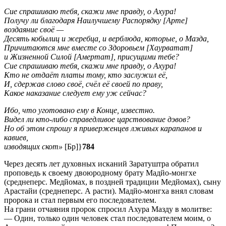
Сие спрашиваю тебя, скажи мне правду, о Ахура!
Получу ли благодаря Наилучшему Распорядку [Арте]
воздаяние своё —
Десять кобылиц и жеребца, и верблюда, которые, о Мазда,
Причитаются мне вместе со Здоровьем [Хаурватат]
и Жизненной Силой [Амертат], присущими тебе?
Сие спрашиваю тебя, скажи мне правду, о Ахура!
Кто не отдаёт платы тому, кто заслужил её,
И, сдержав слово своё, счёл её своей по праву,
Какое наказание следует ему уж сейчас?
Ибо, что уготовано ему в Конце, известно.
Видел ли кто-либо справедливое царствование дэвов?
Но об этом спрошу я приверженцев лживых карапанов и
кавиев,
изводящих скот»
[Бр]}
784
Через десять лет духовных исканий Заратуштра обратил
проповедь к своему двоюродному брату Мадйо-монгхе
(среднеперс. Медйомах, в поздней традиции Медйомах), сыну
Арaстайи (среднеперс. А расти). Мадйо-монгха внял словам
пророка и стал первым его последователем.
На грани отчаяния пророк спросил Ахура Мазду в молитве:
— Один, только один человек стал последователем моим, о