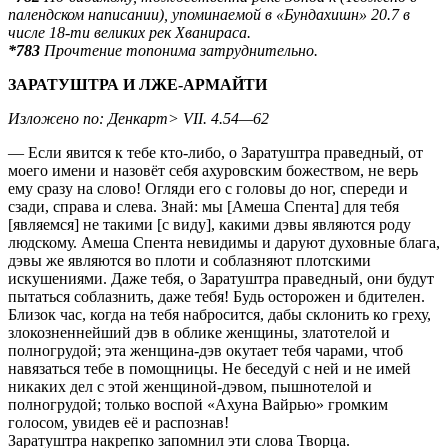
палендском написании), упоминаемой в «Бундахишн» 20.7 в
числе 18-ти великих рек Хванираса.
*783
Прочтение топонима затруднительно.
ЗАРАТУШТРА И ЛЖЕ-АРМАЙТИ
Изложено по: Денкарт> VII. 4.54—62
— Если явится к тебе кто-либо, о Заратуштра праведный, от
моего имени и назовёт себя ахуровским божеством, не верь
ему сразу на слово! Огляди его с головы до ног, спереди и
сзади, справа и слева. Знай: мы [Амеша Спента] для тебя
[являемся] не такими [с виду], какими дэвы являются роду
людскому. Амеша Спента невидимы и даруют духовные блага,
дэвы же являются во плоти и соблазняют плотскими
искушениями. Даже тебя, о Заратуштра праведный, они будут
пытаться соблазнить, даже тебя! Будь осторожен и бдителен.
Близок час, когда на тебя набросится, дабы склонить ко греху,
злокозненнейший дэв в облике женщины, златотелой и
полногрудой; эта женщина-дэв окутает тебя чарами, чтоб
навязаться тебе в помощницы. Не беседуй с ней и не имей
никаких дел с этой женщиной-дэвом, пышнотелой и
полногрудой; только воспой «Ахуна Вайрью» громким
голосом, увидев её и распознав!
Заратуштра накрепко запомнил эти слова Творца.