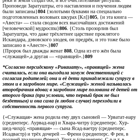
реки и земли создал бог, и все очистительные ритуалы.
Проповеди Заратуштры, его наставления и поучения людям
были записаны}
804
{золотыми буквами на специально
подготовленных воловьих шкурах [Кл]}
805
, {и эта книга —
«Авеста» — стала сводом всех высочайших достижений
[человеческой] мудроcmu}
806
. {Столь прозорлив был
Заратуштра, что даже трёхлетнее царствие проклятого
Искандара, дэвовского злодея, он предрёк, и это тоже было
записано в «Авесте».}
807
{Пророк был дважды женат
808
, Одна из его жён была
«служащей»,а другая — «правящей».}
809
*Согласно персидскому «Риваиату», «правящей» жена
считалась, если она выходила замуж девственницей с
согласия родителей; она и её дети принадлежали супругу в
этом и в загробном мире. «Служащей» женой называлась
второбрачная вдова; в загробном мире половина её детей от
второго брака (при условии, что первый брак не был
бездетным) и она сама (в любом случае) переходили в
собственность первого супруга.
{«Служащая» жена родила ему двух сыновей — Урватат-нару
(среднеперс. Аурвад-нар) и Хвара-читру (среднеперс. Хур-
шед-чихр); «правящая» — сына Ясад-ваетру (среднеперс.
Исадвастр) и трёх дочерей — Френи (среднеперс. Ф рен, в
поздней традиции Френо), Трит и (среднеперс. С р и т, в