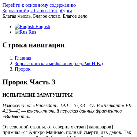
Перейти к основному содержанию
Зороастрийцы Санкт-Петербурга
Благая мысль. Благое слово. Благое дело.
English
Rus
Строка навигации
Главная
Зороастрийская мифология (ред.Рак И.В.)
Пророк
Пророк Часть 3
ИСПЫТАНИЕ ЗАРАТУШТРЫ
Изложено по: «Видевдат» 19.1—16, 43—47. В «Денкарт» VII.
4.36—41 — конспективный пересказ данных фрагментов
«Видевдата»
От северной страны, от северных стран [каршваров]
примчал¬ся Ангхро Майнью, полный смерти, дэв дэвов. Так