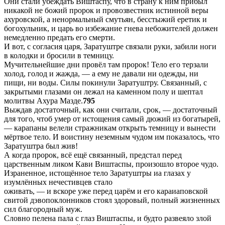
Они стали убеждать Виштаспу, что в страну к ним прибыл
никакой не божий пророк и провозвестник истинной веры
ахуровской, а ненормальный смутьян, бесстыжий еретик и
богохульник, и царь во избежание гнева небожителей должен
немедленно предать его смерти.
И вот, с согласия царя, Заратуштре связали руки, забили ноги
в колодки и бросили в темницу.
Мучительнейшие дни провёл там пророк! Тело его терзали
холод, голод и жажда, — а ему не давали ни одежды, ни
пищи, ни воды. Силы покинули Заратуштру. Связанный, с
закрытыми глазами он лежал на каменном полу и шептал
молитвы Ахура Мазде.
795
Выждав достаточный, как они считали, срок, — достаточный
для того, чтоб умер от истощения самый дюжий из богатырей,
— карапаны велели стражникам открыть темницу и вынести
мёртвое тело. И воистину неземным чудом им показалось, что
Заратуштра был жив!
А когда пророк, всё ещё связанный, предстал перед
царственным ликом Кави Виштаспы, произошло второе чудо.
Израненное, истощённое тело Заратуштры иа глазах у
изумлённых нечестивцев стало
оживать, — и вскоре уже перед царём и его караиаповской
свитой дэвопоклонников стоял здоровый, полный жизненных
сил благородный муж.
Словно пелена пала с глаз Виштаспы, и будто развеяло злой