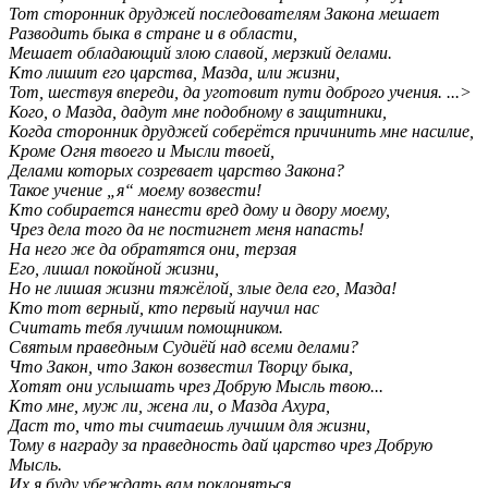
Тот сторонник друджей последователям Закона мешает
Разводить быка в стране и в области,
Мешает обладающий злою славой, мерзкий делами.
Кто лишит его царства, Мазда, или жизни,
Тот, шествуя впереди, да уготовит пути доброго учения. ...>
Кого, о Мазда, дадут мне подобному в защитники,
Когда сторонник друджей соберётся причинить мне насилие,
Кроме Огня твоего и Мысли твоей,
Делами которых созревает царство Закона?
Такое учение „я“ моему возвести!
Кто собирается нанести вред дому и двору моему,
Чрез дела того да не постигнет меня напасть!
На него же да обратятся они, терзая
Его, лишал покойной жизни,
Но не лишая жизни тяжёлой, злые дела его, Мазда!
Кто тот верный, кто первый научил нас
Считать тебя лучшим помощником.
Святым праведным Судиёй над всеми делами?
Что Закон, что Закон возвестил Творцу быка,
Хотят они услышать чрез Добрую Мысль твою...
Кто мне, муж ли, жена ли, о Мазда Ахура,
Даст то, что ты считаешь лучшим для жизни,
Тому в награду за праведность дай царство чрез Добрую
Мысль.
Их я буду убеждать вам поклоняться,