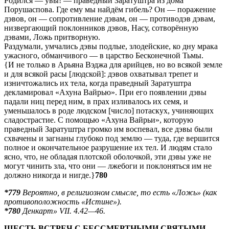
Родился — увы! — праведный Заратуштра из дома
Порушаспова. Где ему мы найдём гибель? Он — поражение
дэвов, он — сопротивление дэвам, он — противодэв дэвам,
низвергающий поклонников дэвов, Насу, сотворённую
дэвами, Ложь притворную.
Раздумали, умчались дэвы подлые, злодейские, ко дну мрака
ужасного, обманчивого — в царство Бесконечной Тьмы.
{И не только в Арьяна Вэджа для арийцев, но во всякой земле
и для всякой расы [людской]: дэвов охватывал трепет и
изничтожались их тела, когда праведный Заратуштра
декламировал «Ахуна Вайрью». При его появлении дэвы
падали ниц перед ним, в прах изливалось их семя, и
уменьшалось в роде людском [число] потаскух, учиняющих
сладострастие. С помощью «Ахуна Вайрьи», которую
праведный Заратуштра громко им воспевал, все дэвы были
схвачены и загнаны глубоко под землю — туда, где вершится
полное и окончательное разрушение их тел. И людям стало
ясно, что, не обладая плотской оболочкой, эти дэвы уже не
могут чинить зла, что они — лжебоги и поклоняться им не
должно никогда и нигде.}
780
*779
Вероятно, в религиозном смысле, то есть «Ложь» (как
противоположность «Истине»).
*780
Денкарт» VII. 4.42—46.
ШЕСТЬ ВСТРЕЧ С БЕССМЕРТНЫМИ СВЯТЫМИ