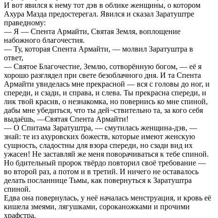
И вот явился к нему тот дэв в облике женщины, о котором
Ахура Мазда предостерегал. Явился и сказал Заратуштре
праведному:
— Я — Спента Армайти, Святая Земля, воплощение
набожного благочестия.
— Ту, которая Спента Армайти, — молвил Заратуштра в
ответ,
— Святое Благочестие, Землю, сотворённую богом, — её я
хорошо разглядел при свете безоблачного дня. И та Спента
Армайти увиделась мне прекрасной — вся с головы до ног, и
спереди, и сзади, и справа, и слева. Ты прекрасна спереди, и
лик твой красив, о незнакомка, но повернись ко мне спиной,
дабы мне убедиться, что ты дей¬ствительно та, за кого себя
выдаёшь, —Святая Спента Армайти!
— О Спитама Заратуштра, — смутилась женщина-дэв, —
знай: те из ахуровских божеств, которые имеют женскую
сущность, сладостны для взора спереди, но сзади вид их
ужасен! Не заставляй же меня поворачиваться к тебе спиной.
Но бдительный пророк твёрдо повторил своё требование —
во второй раз, а потом и в третий. И ничего не оставалось
делать посланнице Тьмы, как повернуться к Заратуштра
спиной.
Едва она повернулась, у неё началась менструация, и кровь её
кишела змеями, лягушками, сороканожками и прочими
храфстра.