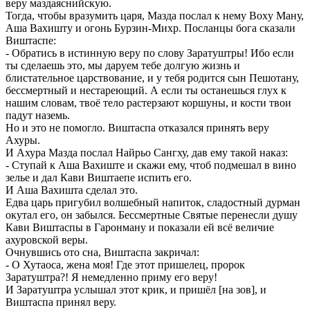
веру маздаяснийскую.
Тогда, чтобы вразумить царя, Мазда послал к нему Boxy Ману,
Аша Вахишту и огонь Бурзин-Михр. Посланцы бога сказали
Виштаспе:
- Обратись в истинную веру по слову Заратуштры! Ибо если
ты сделаешь это, мы даруем тебе долгую жизнь и
блистательное царствование, и у тебя родится сын Пешотану,
бессмертный и нестареющий. А если ты останешься глух к
нашим словам, твоё тело растерзают коршуны, и кости твои
падут наземь.
Но и это не помогло. Виштаспа отказался принять веру
Ахуры.
И Ахура Мазда послал Найрьо Сангху, дав ему такой наказ:
- Ступай к Аша Вахиште и скажи ему, чтоб подмешал в вино
зелье и дал Кави Виштаепе испить его.
И Аша Вахишта сделал это.
Едва царь пригубил волшебный напиток, сладостный дурман
окутал его, он забылся. Бессмертные Святые перенесли душу
Кави Виштаспы в Гаронману и показали ей всё величие
ахуровской веры.
Очнувшись ото сна, Виштаспа закричал:
- О Хутаоса, жена моя! Где этот пришелец, пророк
Заратуштра?! Я немедленно приму его веру!
И Заратуштра услышал этот крик, и пришёл [на зов], и
Виштаспа принял веру.