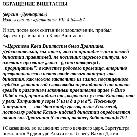
ОБРАЩЕНИЕ ВИШТАСПЫ
(версия «Денкарта»)
Изложено по: «Денкарт> VII. 4.64—87
И вот, после всех скитаний и злоключений, прибыл
Заратуштра в царство Кави Виштаспы.
*«Царством Кави Виштаспы была Дрангиана.
Действительно, мы знаем, что он принадлежит к некоей
династии правителей, не носивших царского титула, но
имевших прозвище „кави“ („стихотворец»1,
„прорицатель") в качестве родового прозвища, вторично
превратившееся в нечто вроде такого титула; эта
династия, как можно заключить из гимна, посвящённого
судьбам „кавианской славыякобы переходившей от начала
времён к различным законным правителям ариев («Яиго
19.66 и сл.), происходила от „выросших у озера Кансава, что
у реки Хэтумант у горы У ш и д а р н а“). Поскольку
Хэтумант — это Этимандр греков, ныне Хильменд,
постольку родина Кавиа- нидской династии определяется
точно как Дрангиана (Систан, точнее, Заболистан)»792
.
{Оказавшись во владениях этого великого царя, Заратуштра
помолился Ардвисуре Анахите на берегу Вахви Датии.