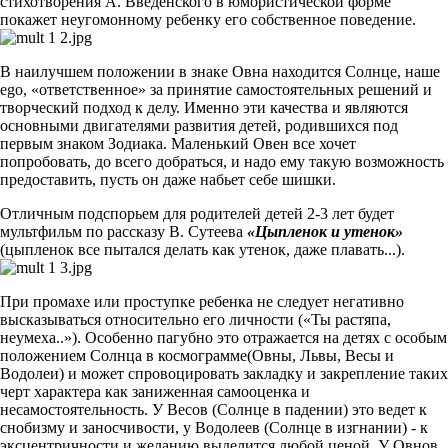
стихотворения А. Введенского в юмористической форме
покажет неугомонному ребенку его собственное поведение.
В наилучшем положении в знаке Овна находится Солнце, наше
ego, «ответственное» за принятие самостоятельных решений и
творческий подход к делу. Именно эти качества и являются
основными двигателями развития детей, родившихся под
первым знаком Зодиака. Маленький Овен все хочет
попробовать, до всего добраться, и надо ему такую возможность
предоставить, пусть он даже набьет себе шишки.
Отличным подспорьем для родителей детей 2-3 лет будет
мультфильм по рассказу В. Сутеева
«Цыпленок и утенок»
(цыпленок все пытался делать как утенок, даже плавать...).
При промахе или проступке ребенка не следует негативно
высказываться относительно его личности («Ты растяпа,
неумеха..»). Особенно пагубно это отражается на детях с особым
положением Солнца в космограмме(Овны, Львы, Весы и
Водолеи) и может спровоцировать закладку и закрепление таких
черт характера как заниженная самооценка и
несамостоятельность. У Весов (Солнце в падении) это ведет к
снобизму и заносчивости, у Водолеев (Солнце в изгнании) - к
эксцентричности и желанию выделится любой ценой. У Овнов