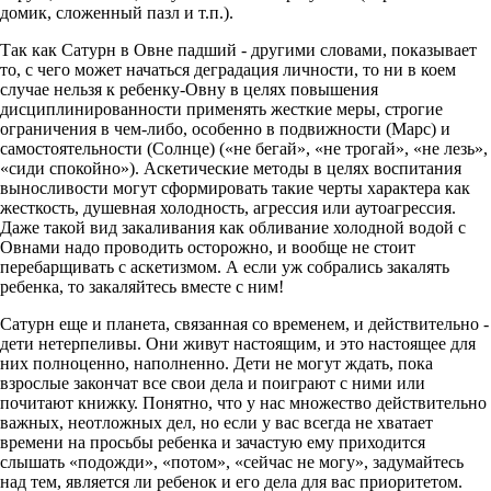
домик, сложенный пазл и т.п.).
Так как Сатурн в Овне падший - другими словами, показывает
то, с чего может начаться деградация личности, то ни в коем
случае нельзя к ребенку-Овну в целях повышения
дисциплинированности применять жесткие меры, строгие
ограничения в чем-либо, особенно в подвижности (Марс) и
самостоятельности (Солнце) («не бегай», «не трогай», «не лезь»,
«сиди спокойно»). Аскетические методы в целях воспитания
выносливости могут сформировать такие черты характера как
жесткость, душевная холодность, агрессия или аутоагрессия.
Даже такой вид закаливания как обливание холодной водой с
Овнами надо проводить осторожно, и вообще не стоит
перебарщивать с аскетизмом. А если уж собрались закалять
ребенка, то закаляйтесь вместе с ним!
Сатурн еще и планета, связанная со временем, и действительно -
дети нетерпеливы. Они живут настоящим, и это настоящее для
них полноценно, наполненно. Дети не могут ждать, пока
взрослые закончат все свои дела и поиграют с ними или
почитают книжку. Понятно, что у нас множество действительно
важных, неотложных дел, но если у вас всегда не хватает
времени на просьбы ребенка и зачастую ему приходится
слышать «подожди», «потом», «сейчас не могу», задумайтесь
над тем, является ли ребенок и его дела для вас приоритетом.