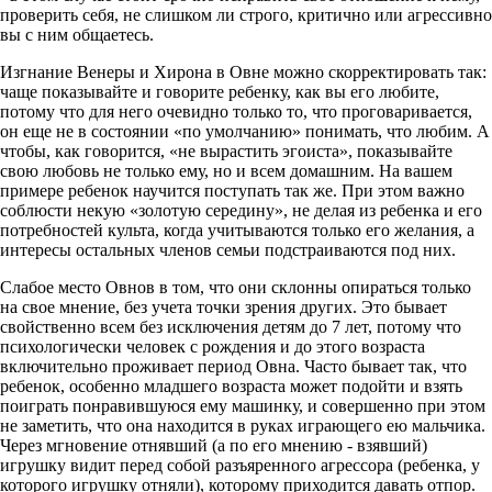
проверить себя, не слишком ли строго, критично или агрессивно
вы с ним общаетесь.
Изгнание Венеры и Хирона в Овне можно скорректировать так:
чаще показывайте и говорите ребенку, как вы его любите,
потому что для него очевидно только то, что проговаривается,
он еще не в состоянии «по умолчанию» понимать, что любим. А
чтобы, как говорится, «не вырастить эгоиста», показывайте
свою любовь не только ему, но и всем домашним. На вашем
примере ребенок научится поступать так же. При этом важно
соблюсти некую «золотую середину», не делая из ребенка и его
потребностей культа, когда учитываются только его желания, а
интересы остальных членов семьи подстраиваются под них.
Слабое место Овнов в том, что они склонны опираться только
на свое мнение, без учета точки зрения других. Это бывает
свойственно всем без исключения детям до 7 лет, потому что
психологически человек с рождения и до этого возраста
включительно проживает период Овна. Часто бывает так, что
ребенок, особенно младшего возраста может подойти и взять
поиграть понравившуюся ему машинку, и совершенно при этом
не заметить, что она находится в руках играющего ею мальчика.
Через мгновение отнявший (а по его мнению - взявший)
игрушку видит перед собой разъяренного агрессора (ребенка, у
которого игрушку отняли), которому приходится давать отпор.