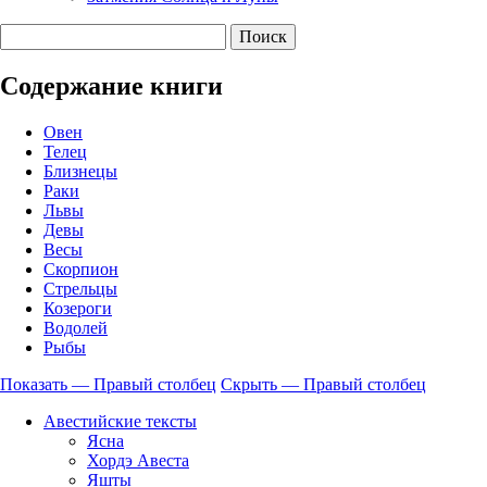
Содержание книги
Овен
Телец
Близнецы
Раки
Львы
Девы
Весы
Скорпион
Стрельцы
Козероги
Водолей
Рыбы
Показать — Правый столбец
Скрыть — Правый столбец
Правый
Авестийские тексты
столбец
Ясна
Хордэ Авеста
Яшты