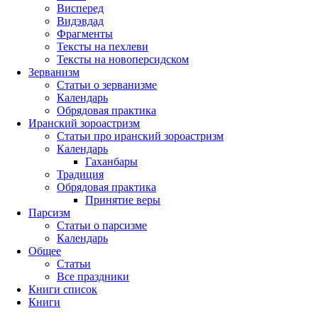
Висперед
Видэвдад
Фрагменты
Тексты на пехлеви
Тексты на новоперсидском
Зерванизм
Статьи о зерванизме
Календарь
Обрядовая практика
Иранский зороастризм
Статьи про иранский зороастризм
Календарь
Гаханбары
Традиция
Обрядовая практика
Принятие веры
Парсизм
Статьи о парсизме
Календарь
Общее
Статьи
Все праздники
Книги список
Книги