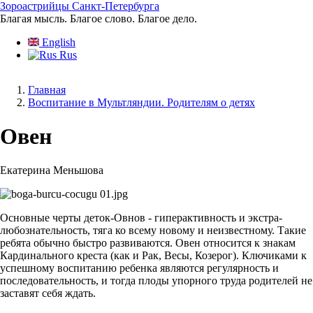
Перейти
Зороастрийцы Санкт-Петербурга
к
Благая мысль. Благое слово. Благое дело.
основному
English
содержанию
Rus
Главная
Воспитание в Мультляндии. Родителям о детях
Строка
навигации
Овен
Екатерина Меньшова
Основные черты деток-Овнов - гиперактивность и экстра-
любознательность, тяга ко всему новому и неизвестному. Такие
ребята обычно быстро развиваются. Овен относится к знакам
Кардинального креста (как и Рак, Весы, Козерог). Ключиками к
успешному воспитанию ребенка являются регулярность и
последовательность, и тогда плоды упорного труда родителей не
заставят себя ждать.