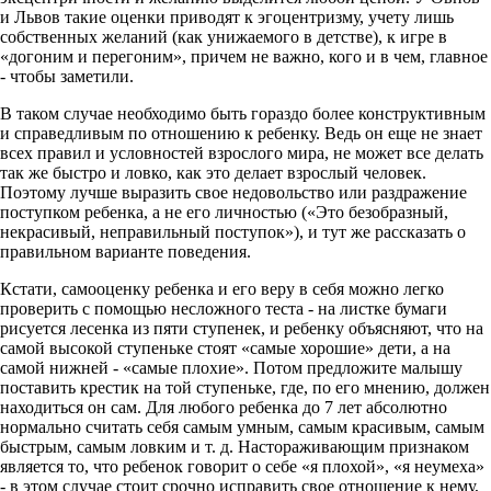
и Львов такие оценки приводят к эгоцентризму, учету лишь
собственных желаний (как унижаемого в детстве), к игре в
«догоним и перегоним», причем не важно, кого и в чем, главное
- чтобы заметили.
В таком случае необходимо быть гораздо более конструктивным
и справедливым по отношению к ребенку. Ведь он еще не знает
всех правил и условностей взрослого мира, не может все делать
так же быстро и ловко, как это делает взрослый человек.
Поэтому лучше выразить свое недовольство или раздражение
поступком ребенка, а не его личностью («Это безобразный,
некрасивый, неправильный поступок»), и тут же рассказать о
правильном варианте поведения.
Кстати, самооценку ребенка и его веру в себя можно легко
проверить с помощью несложного теста - на листке бумаги
рисуется лесенка из пяти ступенек, и ребенку объясняют, что на
самой высокой ступеньке стоят «самые хорошие» дети, а на
самой нижней - «самые плохие». Потом предложите малышу
поставить крестик на той ступеньке, где, по его мнению, должен
находиться он сам. Для любого ребенка до 7 лет абсолютно
нормально считать себя самым умным, самым красивым, самым
быстрым, самым ловким и т. д. Настораживающим признаком
является то, что ребенок говорит о себе «я плохой», «я неумеха»
- в этом случае стоит срочно исправить свое отношение к нему,