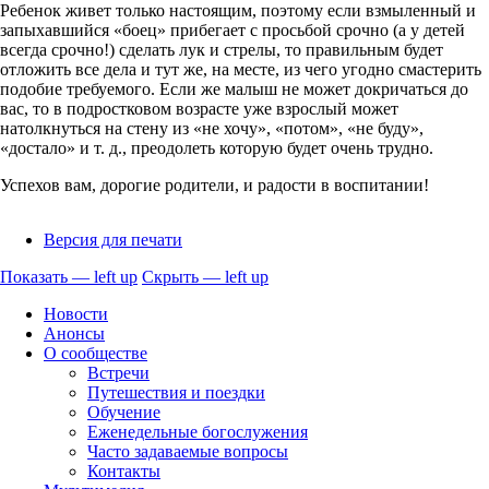
Ребенок живет только настоящим, поэтому если взмыленный и
запыхавшийся «боец» прибегает с просьбой срочно (а у детей
всегда срочно!) сделать лук и стрелы, то правильным будет
отложить все дела и тут же, на месте, из чего угодно смастерить
подобие требуемого. Если же малыш не может докричаться до
вас, то в подростковом возрасте уже взрослый может
натолкнуться на стену из «не хочу», «потом», «не буду»,
«достало» и т. д., преодолеть которую будет очень трудно.
Успехов вам, дорогие родители, и радости в воспитании!
Версия для печати
Показать — left up
Скрыть — left up
left
Новости
up
Анонсы
О сообществе
Встречи
Путешествия и поездки
Обучение
Еженедельные богослужения
Часто задаваемые вопросы
Контакты