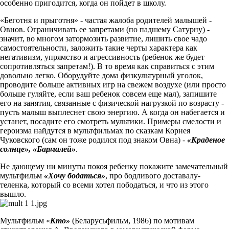
особенно пригодится, когда он пойдет в школу.
«Беготня и прыготня» - частая жалоба родителей малышей -
Овнов. Ограничивать ее запретами (по падшему Сатурну) -
значит, во многом затормозить развитие, лишить свое чадо
самостоятельности, заложить такие черты характера как
негативизм, упрямство и агрессивность (ребенок же будет
сопротивляться запретам!). В то время как справиться с этим
довольно легко. Оборудуйте дома физкультурный уголок,
проводите больше активных игр на свежем воздухе (или просто
больше гуляйте, если ваш ребенок совсем еще мал), запишите
его на занятия, связанные с физической нагрузкой по возрасту -
пусть малыш выплеснет свою энергию. А когда он набегается и
устанет, посадите его смотреть мультики. Примеры смелости и
героизма найдутся в мультфильмах по сказкам Корнея
Чуковского (сам он тоже родился под знаком Овна) -
«Краденое
солнце», «Бармалей»
.
Не дающему ни минуты покоя ребенку покажите замечательный
мультфильм
«Хочу бодаться»
, про бодливого доставалу-
теленка, который со всеми хотел пободаться, и что из этого
вышло.
Мультфильм «
Кто»
(Беларусьфильм, 1986) по мотивам