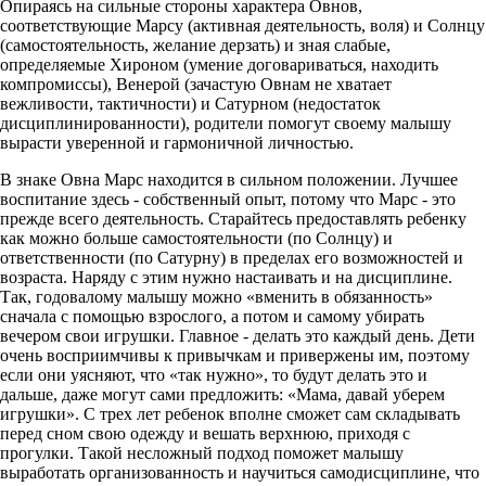
Опираясь на сильные стороны характера Овнов,
соответствующие Марсу (активная деятельность, воля) и Солнцу
(самостоятельность, желание дерзать) и зная слабые,
определяемые Хироном (умение договариваться, находить
компромиссы), Венерой (зачастую Овнам не хватает
вежливости, тактичности) и Сатурном (недостаток
дисциплинированности), родители помогут своему малышу
вырасти уверенной и гармоничной личностью.
В знаке Овна Марс находится в сильном положении. Лучшее
воспитание здесь - собственный опыт, потому что Марс - это
прежде всего деятельность. Старайтесь предоставлять ребенку
как можно больше самостоятельности (по Солнцу) и
ответственности (по Сатурну) в пределах его возможностей и
возраста. Наряду с этим нужно настаивать и на дисциплине.
Так, годовалому малышу можно «вменить в обязанность»
сначала с помощью взрослого, а потом и самому убирать
вечером свои игрушки. Главное - делать это каждый день. Дети
очень восприимчивы к привычкам и привержены им, поэтому
если они уясняют, что «так нужно», то будут делать это и
дальше, даже могут сами предложить: «Мама, давай уберем
игрушки». С трех лет ребенок вполне сможет сам складывать
перед сном свою одежду и вешать верхнюю, приходя с
прогулки. Такой несложный подход поможет малышу
выработать организованность и научиться самодисциплине, что