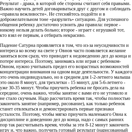
Результат - драка, в которой обе стороны считают себя правыми.
Важно научить детей договариваться друг с другом и соблюдать
«правила вежливости». Не стесняйтесь подойти и в
доброжелательном тоне «разрулить» ситуацию. Для успешного
общения ребенку достаточно усвоить два правила: первое -
никому нельзя делать больно; второе - играет с игрушкой тот,
кто взял ее первым, а отбирать некрасиво.
Падение Сатурна проявляется в том, что из-за неусидчивости и
интереса ко всему на свете у Овнов часто появляется желание
заняться всем сразу, что приводит к недоведению дел до конца и
потере интереса. Поэтому, занимаясь или играя с ребенком-
Овном, нужно учитывать предел его возрастных возможностей
концентрации внимания на одном виде деятельности. У каждого
это очень индивидуально, но в среднем для 1-2-летнего малыша
это около 8 минут, для трехлетки - 15 минут, для 5-6-летнего -
уже 30-35 минут. Чтобы приучить ребенка не бросать дела на
середине, очень важно, чтобы занятие с вами его не утомило и
не стало скучным. Надо рассчитать время так, чтобы полностью
закончить занятие (например, рисование), как только ребенок
станет отвлекаться и демонстрировать первые признаки
усталости. Поэтому, чтобы мягко приучить маленького Овна к
дисциплине и доведению дел до конца, надо с самых ранних
пор так рассчитывать время, чтобы за эти 8-12 минут закончить
игру и, что важно, получить готовый результат (нарисованный