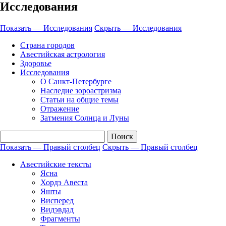
Исследования
Показать — Исследования
Скрыть — Исследования
Страна городов
Авестийская астрология
Здоровье
Исследования
О Санкт-Петербурге
Наследие зороастризма
Cтатьи на общие темы
Отражение
Затмения Солнца и Луны
Показать — Правый столбец
Скрыть — Правый столбец
Правый
Авестийские тексты
столбец
Ясна
Хордэ Авеста
Яшты
Висперед
Видэвдад
Фрагменты