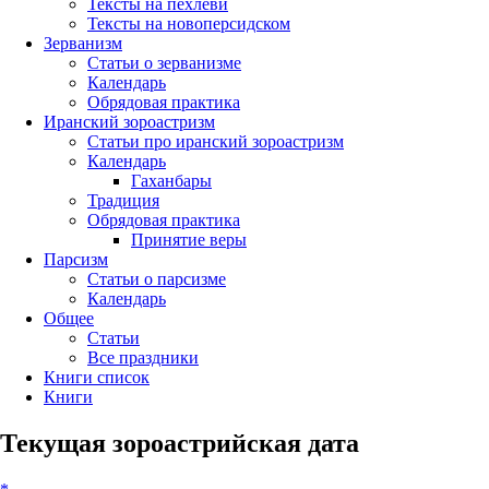
Тексты на пехлеви
Тексты на новоперсидском
Зерванизм
Статьи о зерванизме
Календарь
Обрядовая практика
Иранский зороастризм
Статьи про иранский зороастризм
Календарь
Гаханбары
Традиция
Обрядовая практика
Принятие веры
Парсизм
Статьи о парсизме
Календарь
Общее
Статьи
Все праздники
Книги список
Книги
Текущая зороастрийская дата