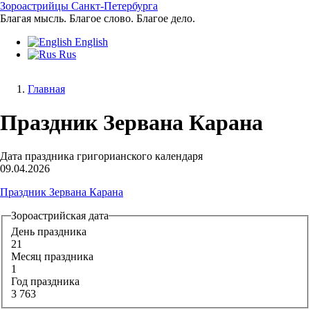
Перейти
Зороастрийцы Санкт-Петербурга
к
Благая мысль. Благое слово. Благое дело.
основному
English
содержанию
Rus
Главная
Строка
Праздник Зервана Карана
навигации
Дата праздника григорианского календаря
09.04.2026
Праздник Зервана Карана
Зороастрийская дата
День праздника
21
Месяц праздника
1
Год праздника
3 763