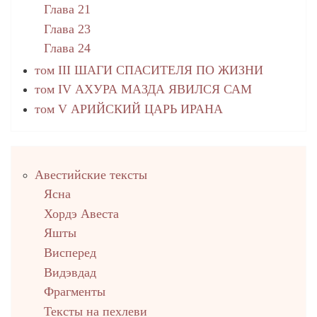
Глава 21
Глава 23
Глава 24
том III ШАГИ СПАСИТЕЛЯ ПО ЖИЗНИ
том IV АХУРА МАЗДА ЯВИЛСЯ САМ
том V АРИЙСКИЙ ЦАРЬ ИРАНА
Правый
Авестийские тексты
столбец
Ясна
Хордэ Авеста
Яшты
Висперед
Видэвдад
Фрагменты
Тексты на пехлеви