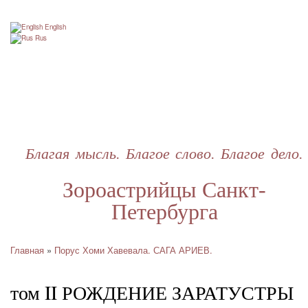
Перейти
к
English
основному
Rus
содержанию
Благая мысль. Благое слово. Благое дело.
Зороастрийцы Санкт-
Петербурга
Главная
Порус Хоми Хавевала. САГА АРИЕВ.
Строка
навигации
том II РОЖДЕНИЕ ЗАРАТУСТРЫ