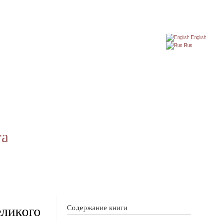
English
Rus
га
еликого
Содержание книги