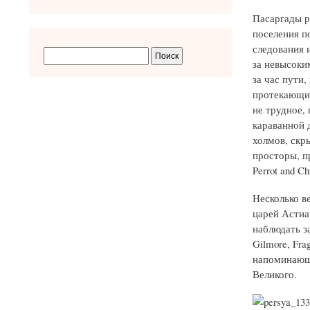
Пасаргады р
поселения п
следования 
за невысоки
за час пути
протекающие
не трудное,
караванной 
холмов, скр
просторы, п
Perrot and Chi
Несколько в
царей Астиа
наблюдать за
Gilmore, Fra
напоминающи
Великого.