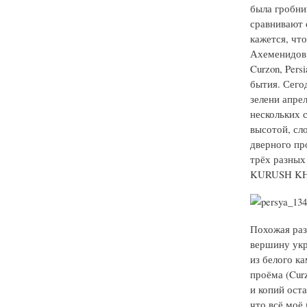
была гробни
сравнивают 
кажется, чт
Ахеменидов (Ju
Curzon, Per
бытия. Сего
зелени апрел
нескольких 
высотой, сло
дверного пр
трёх разных
KURUSH K
Похожая раз
вершину укр
из белого к
проёма (Curz
и копий ост
что всё моё