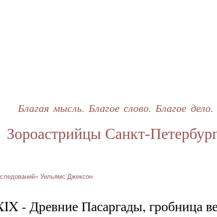
Перейти
к
основному
содержанию
Благая мысль. Благое слово. Благое дело.
Зороастрийцы Санкт-Петербур
сследований» Уильямс Джексон
XIX - Древние Пасаргады, гробница в