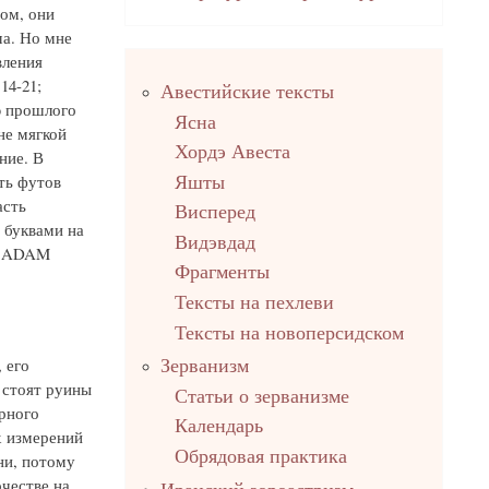
ном, они
ма. Но мне
вления
Правый
 14-21;
Авестийские тексты
столбец
ю прошлого
Ясна
не мягкой
Хордэ Авеста
ние. В
ть футов
Яшты
асть
Висперед
 буквами на
Видэвдад
 - ADAM
Фрагменты
Тексты на пехлеви
Тексты на новоперсидском
 его
Зерванизм
 стоят руины
Статьи о зерванизме
рного
Календарь
х измерений
Обрядовая практика
ни, потому
честве на