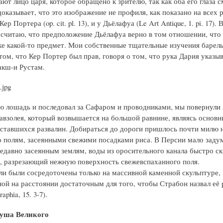
ют лицо царя, которое обращено к зрителю, так как оба его глаза 
оказывает, что это изображение не профиля, как показано на всех р
ер Портера (op. cit. pl. 13), и у Дьёлафуа (Le Art Antique, 1. pi. 17).
е считаю, что предположение Дьёлафуа верно в том отношении, что
ке какой-то предмет. Мои собственные тщательные изучения барел
том, что Кер Портер был прав, говоря о том, что рука Дария указыв
акш-и Рустам.
ою лошадь и последовал за Сафаром и проводниками, мы повернули 
авзолея, который возвышается на большой равнине, являясь основ
оставшихся развалин. Добираться до дороги пришлось почти милю н
о полям, засеянными свежими посадками риса. В Персии мало заду
недавно засеянным землям, воды из оросительного канала быстро с
, разрезающий нежную поверхность свежевспаханного поля.
и были сосредоточены только на массивной каменной скульптуре,
ой на расстоянии достаточным для того, чтобы Страбон назвал её 
aphia, 15. 3-7).
уша Великого