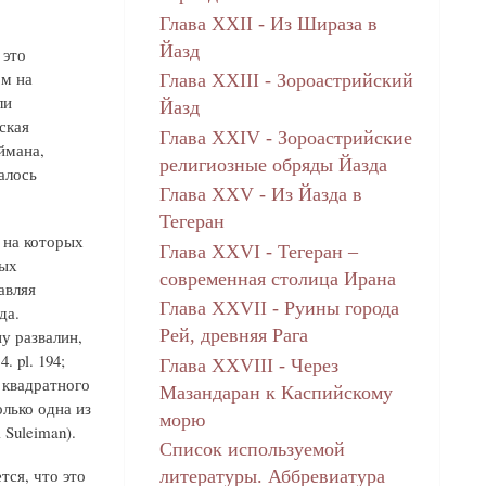
Глава XXII - Из Шираза в
Йазд
 это
ом на
Глава XXIII - Зороастрийский
ли
Йазд
ская
Глава XXIV - Зороастрийские
ймана,
религиозные обряды Йазда
алось
Глава XXV - Из Йазда в
Тегеран
 на которых
Глава XXVI - Тегеран –
ных
современная столица Ирана
авляя
Глава XXVII - Руины города
да.
Рей, древняя Рага
у развалин,
. pl. 194;
Глава XXVIII - Через
а квадратного
Мазандаран к Каспийскому
лько одна из
морю
Suleiman).
Список используемой
тся, что это
литературы. Аббревиатура