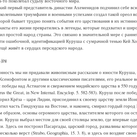
а-то поколебал судьбу восточного мира.
ий первый представитель династии Ахеменидов подчинил себе вс
колепными триумфами и военными успехами создал такой ореол во
порой бывает трудно понять события его царствования в их истинно
акты его жизни превратились в легенды, которые подхватил и шир
ил простой народ страны. Это связано в значительной мере с ранней
ти ошибочной, идентификацией Куруша с сумрачной тенью Кей Хо
 ещё живёт в сердцах персидского народа.
нность мы ни придавали живописным рассказам о юности Куруша,
Ксенофонтом и другими классическими писателями, его реальное 
 победы над Астиагом и свержением мидийского царства в 550 году д
rus the Great, in New Internal. Encyclop. 5. 582-583). Куруш после поб
орил Крёза – царя Лидии, присоединил к своему царству земли Ион
ватил часть Гиндукуша на Востоке, и наконец, смирил гордый город
им образом, основы огромного царства, властителем которого он ост
и. Куруш выбрал местом для своей столицы землю, где впервые од
и. Здесь он построил Пасаргады, царский город, развалины которог
сколько верст (Strabo, Geographia, 15. 3. 8), и здесь он воздвиг сво