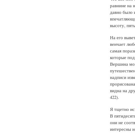
равнине на 
давно было и
впечатляющи
высоту, пят
На его выве
венчает люб
самая пораз
которые подн
Вершина мон
путешествен
надписи изве
прорисована 
видна на дру
422).
Я тщетно ис
В пятидесят
они не соот
интересны н