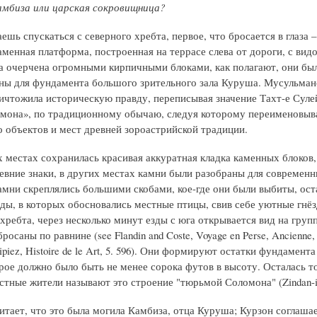
мбиза или царская сокровищница?
ешь спускаться с северного хребта, первое, что бросается в глаза –
аменная платформа, построенная на террасе слева от дороги, с вид
а очерчена огромными кирпичными блоками, как полагают, они бы
ны для фундамента большого зрительного зала Куруша. Мусульман
ичтожила историческую правду, переписывая значение Тахт-е Суле
мона», по традиционному обычаю, следуя которому переименовыв
 объектов и мест древней зороастрийской традиции.
х местах сохранилась красивая аккуратная кладка каменных блоков,
евние знаки, в других местах камни были разобраны для современ
амни скреплялись большими скобами, кое-где они были выбиты, ост
еды, в которых обосновались местные птицы, свив себе уютные гнёз
хребта, через несколько минут езды с юга открывается вид на групп
росаны по равнине (see Flandin and Coste, Voyage en Perse, Ancienne, 4
hipiez, Histoire de le Art, 5. 596). Они формируют остатки фундамент
орое должно было быть не менее сорока футов в высоту. Осталась то
естные жители называют это строение "тюрьмой Соломона" (Zindan-i 
итает, что это была могила Камбиза, отца Куруша; Курзон соглашае