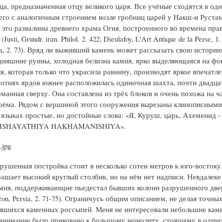
ца, предназначенная отцу великого царя. Все учёные сходятся в од
его с аналогичным строением возле гробниц царей у Накш-и Руста
о это развалины древнего храма Огня, построенного во времена пра
sti, Grundr. iran. Philol. 2. 422; Dieulafoy, L'Art Antique de la Perse, 1.
sia, 2. 73). Вряд ли выживший камень может рассказать свою истори
дняшние руины, холодная белизна камня, ярко выделяющаяся на фо
я, которая только что украсила равнину, производят яркое впечатле
сотнях ярдов южнее расположилась одиночная шахта, почти двадца
манная сверху. Она составлена из трёх блоков и очень похожа на ч
оёма. Рядом с вершиной этого сооружения вырезаны клинописными
 языках простые, но достойные слова: «Я, Куруш, царь, Ахеменид
HSHAYATHIYA HAKHAMANISHIYA».
рушенная постройка стоит в несколько сотен метров к юго-востоку,
ашает высокий круглый столбик, но на нём нет надписи. Невдалеке
амня, поддерживающие пьедестал бывших колонн разрушенного две
on, Persia, 2. 71-75). Ограничусь общим описанием, не делая точны
авшихся каменных россыпей. Меня не интересовали небольшие кам
 внимание было приковано к большому монолиту, стоящему в одино