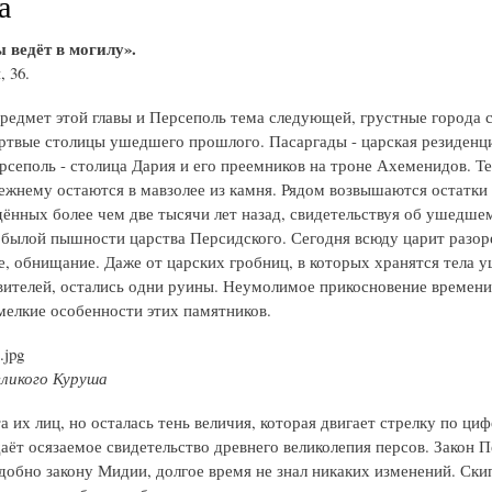
а
 ведёт в могилу».
, 36.
редмет этой главы и Персеполь тема следующей, грустные города 
ртвые столицы ушедшего прошлого. Пасаргады - царская резиденц
рсеполь - столица Дария и его преемников на троне Ахеменидов. Т
ежнему остаются в мавзолее из камня. Рядом возвышаются остатки
едённых более чем две тысячи лет назад, свидетельствуя об ушедше
 былой пышности царства Персидского. Сегодня всюду царит разор
, обнищание. Даже от царских гробниц, в которых хранятся тела 
вителей, остались одни руины. Неумолимое прикосновение времени
мелкие особенности этих памятников.
ликого Куруша
 их лиц, но осталась тень величия, которая двигает стрелку по ци
даёт осязаемое свидетельство древнего великолепия персов. Закон 
добно закону Мидии, долгое время не знал никаких изменений. Ски