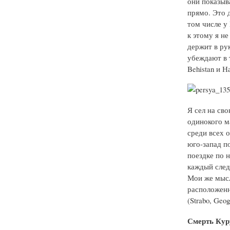
они показыва
прямо. Это д
том числе у К
к этому я н
держит в ру
убеждают в 
Behistan и Н
Я сел на св
одинокого м
среди всех 
юго-запад п
поездке по 
каждый след
Мои же мысл
расположенн
(Strabo, Geogr
Смерть Кур