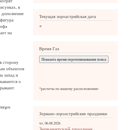
смотрят
исунках, в
 В дополнение
Текущая зороастрийская дата
 фигура
ьефа
*
ает на
Время Гах
Показать время переповязывания пояса
в сторону
ным объектом
а запад и
мываются о
крывают
*расчеты по вашему расположению
purgos
Зервано-зороастрийские праздники
чт, 06.08.2026
Зерванитский праздник