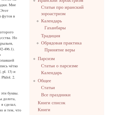
Иранский зороастризм
адки. Мне
Статьи про иранский
 Этот
зороастризм
 футов в
Календарь
Гаханбары
которого
Традиция
усства. Но
Обрядовая практика
крыльев,
2-496.1).
Принятие веры
о
Парсизм
ропавшей
Статьи о парсизме
дпись чётко
pl. 13) и
Календарь
hilol. 2.
Общее
Статьи
 эти буквы.
Все праздники
ы долота,
Книги список
я сделал,
Книги
о и тем, что