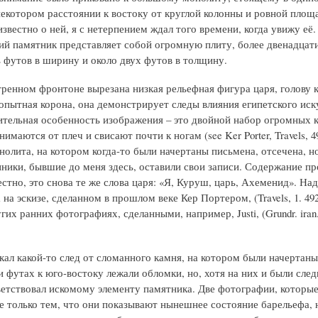
некотором расстоянии к востоку от круглой колонны и ровной площ
звестно о ней, я с нетерпением ждал того времени, когда увижу её.
й памятник представляет собой огромную плиту, более двенадцати
ь футов в ширину и около двух футов в толщину.
тренном фронтоне вырезана низкая рельефная фигура царя, голову 
опытная корона, она демонстрирует следы влияния египетского иск
ительная особенность изображения – это двойной набор огромных 
имаются от плеч и свисают почти к ногам (see Ker Porter, Travels, 49
олита, на котором когда-то были начертаны письмена, отсечена, н
ники, бывшие до меня здесь, оставили свои записи. Содержание п
стно, это снова те же слова царя: «Я, Куруш, царь, Ахеменид». На
на эскизе, сделанном в прошлом веке Кер Портером, (Travels, 1. 492, 
гих ранних фотографиях, сделанными, например, Justi, (Grundr. iran. P
кал какой-то след от сломанного камня, на котором были начертаны
и футах к юго-востоку лежали обломки, но, хотя на них и были след
ветствовал искомому элементу памятника. Две фотографии, которые 
е только тем, что они показывают нынешнее состояние барельефа, н