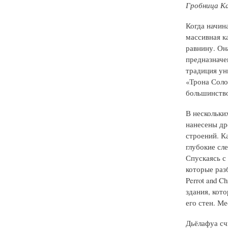
Гробница Ка
Когда начина
массивная к
равнину. Он
предназначе
традиция ун
«Трона Соло
большинство
В нескольки
нанесены др
строений. К
глубокие сл
Спускаясь с 
которые разб
Perrot and C
здания, кот
его стен. М
Дьёлафуа сч