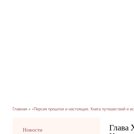
Главная
«Персия прошлое и настоящее. Книга путешествий и и
Строка
навигации
Глава 
left
Новости
up