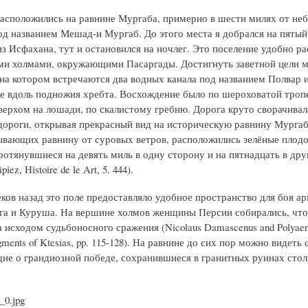
асположились на равнине Мургаба, примерно в шести милях от не
од названием Мешад-и Мургаб. До этого места я добрался на пятый
из Исфахана, тут и остановился на ночлег. Это поселение удобно р
ми холмами, окружающими Пасаргады. Достигнуть заветной цели м
, на котором встречаются два водных канала под названием Полвар 
 вдоль подножия хребта. Восхождение было по шероховатой тропе
 верхом на лошади, по скалистому гребню. Дорога круто сворачивал
дороги, открывая прекрасный вид на историческую равнину Мургаб
ывающих равнину от суровых ветров, расположились зелёные плод
ротянувшиеся на девять миль в одну сторону и на пятнадцать в дру
piez, Histoire de le Art, 5. 444).
еков назад это поле предоставляло удобное пространство для боя а
га и Куруша. На вершине холмов женщины Персии собирались, чт
 исходом судьбоносного сражения (Nicolaus Damascenus and Polyaenu
gments of Ktesias, pp. 115-128). На равнине до сих пор можно видеть 
е о грандиозной победе, сохранившиеся в гранитных руинах сто