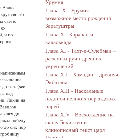
Урумия
ю Азию.
Глава IX - Урумия –
круг своего
возможное место рождения
м свете.
Заратуштры
око
, и по
Глава X - Караван и
срова,
кавалькада
Глава XI - Тахт-е-Сулейман –
раскопки руин древних
укреплений
 написанным
Глава XII - Хамадан – древняя
возвышение
Экбатана
о н. э. (see
Глава XIII - Наскальные
еды над
надписи великих персидских
ии, Ликии на
царей
 Вавилон,
авался до
Глава XIV - Восхождение на
ержал победу
скалу Бехистун и
о до сих пор
клинописный текст царя
ю гробницу.
Дария I