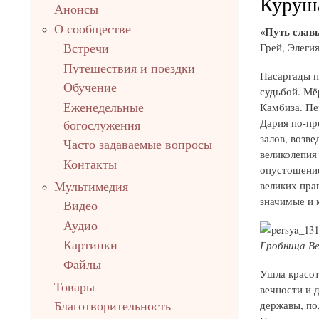
Куруш
Анонсы
О сообществе
«Путь славы
Грей, Элегия
Встречи
Путешествия и поездки
Пасаргады п
Обучение
судьбой. Мё
Камбиза. Пе
Еженедельные
Дария по-пр
богослужения
залов, возв
Часто задаваемые вопросы
великолепия
Контакты
опустошение
великих пра
Мультимедия
значимые и 
Видео
Аудио
Гробница Ве
Картинки
Файлы
Ушла красота
Товары
вечности и 
державы, по
Благотворительность