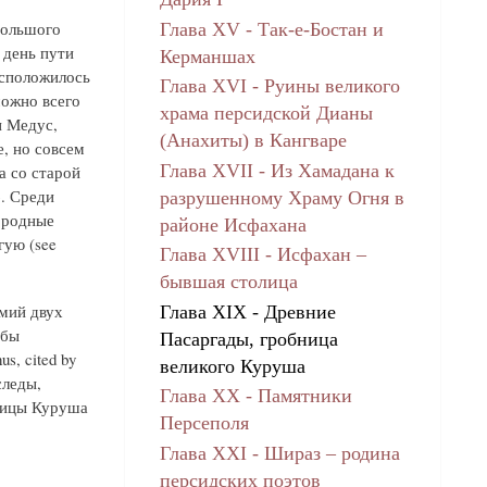
большого
Глава XV - Так-е-Бостан и
 день пути
Керманшах
асположилось
Глава XVI - Руины великого
ожно всего
храма персидской Дианы
и Медус,
(Анахиты) в Кангваре
, но совсем
Глава XVII - Из Хамадана к
а со старой
. Среди
разрушенному Храму Огня в
ородные
районе Исфахана
гую (see
Глава XVIII - Исфахан –
бывшая столица
рмий двух
Глава XIX - Древние
обы
Пасаргады, гробница
s, cited by
великого Куруша
следы,
Глава ХХ - Памятники
лицы Куруша
Персеполя
Глава ХХI - Шираз – родина
персидских поэтов