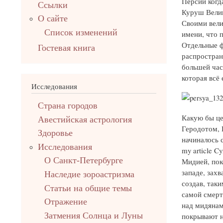
Персии когд
Ссылки
Куруш Велик
О сайте
Своими вели
Список изменений
имени, что 
Отдельные ф
Гостевая книга
распростран
большей час
которая всё
Исследования
Страна городов
Какую бы це
Авестийская астрология
Геродотом, 
Здоровье
начиналось с
Исследования
my article Cy
О Санкт-Петербурге
Мидией, пок
западе, зах
Наследие зороастризма
создав, так
Cтатьи на общие темы
самой смерт
Отражение
над мидянам
Затмения Солнца и Луны
покрывают не