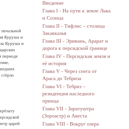
Введение
Глава I - На пути к земле Льва
и Солнца
Глава II - Тифлис – столица
с печальной
Закавказья
ия Куруша и
Глава III - Эривань, Арарат и
ела Куруша и
дорога к персидской границе
 царских
м периоде
Глава IV - Персидская земля и
ение,
её история
ушедших
Глава V - Через снега от
 стёрло
Араса до Тебриза
Глава VI - Тебриз –
резиденция наследного
принца
Глава VII - Заратуштра
ферблату
(Зороастр) и Авеста
Персидской
петр царей
Глава VIII - Вокруг озера