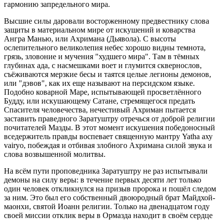
гармонию запредельного мира.
Высшие силы даровали восторженному предвестнику слова
защиты в материальном мире от искушений и коварства
Ангра Манью, или Ахримана (Дьявола). С высоты
ослепительного великолепия небес хорошо видны темнота,
грязь, зловоние и мучения "худшего мира". Там в тёмных
глубинах ада, с насмешками воет и глумится сквернослов,
съёживаются мерзкие бесы и таятся целые легионы демонов,
или "дэвов", как их еще называют на персидском языке.
Подобно коварной Маре, испытывающей просветлённого
Будду, или искушающему Сатане, стремящегося предать
Спасителя человечества, нечестивый Ахриман пытается
заставить праведного Заратуштру отречься от доброй религии
почитателей Мазды. В этот момент искушения победоносный
вседержитель правды воспевает священную мантру Yatha аху
vairyo, побеждая и отбивая злобного Ахримана силой звука и
слова возвышенной молитвы.
На всём пути проповедника Заратуштру не раз испытывали
демоны на силу веры: в течение первых десяти лет только
один человек откликнулся на призыв пророка и пошёл следом
за ним. Это был его собственный двоюродный брат Майдхой-
маонхи, святой Иоанн религии. Только на двенадцатом году
своей миссии отклик веры в Ормазда находит в своём сердце