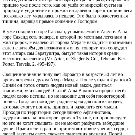
пришло уже после того, как он ушёл от мирской суеты на
природу в уединение и прожил на далёкой горе в тишине леса
несколько лет, укрываясь в пещере. Это была торжественная
тишина, дарящая прямое общение с Господом.
Я уже говорил о горе Савалан, упоминаемой в Авесте. А на
горе Саханд есть пещера, в которой по местным легендам и
жил пророк. Недалеко от города Мераге находится подземный
склеп с алтарём для возжигания огня, говорят, что соорудил
этот алтарь сам Заратуштра, бытует такая история среди
местного населения (Mr. Arter, of Ziegler & Co., Teheran. Ker
Porter, Travels, 2. 495-497).
Священное знание получает Зороастр в возрасте 30 лет во
время встречи с духом Ахура Мазды. После ухода в Иранский
Синай он готов отдать людям новый закон, делиться
знаниями, учить людей. Силой Аша Вахишты пророк несёт
людям слово истины, но не находит для себя плодотворной
почвы. Тогда он покидает родные края для поиска людей,
которые смогут понять, принять и разделить его мысли.
Проходя по территории сегодняшнего Афганистана,
задерживаясь на некоторое время в Туране, он проповедует,
но его не хотят слышать, он не может разбудить заблудшие
души. Правители стран не принимают новое учение, сердца
людей закрыты свету свежего дуновения времени. Порой