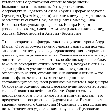
установлены с достаточной степенью уверенности.
Большинство из них должны быть расположены в
Азербайджане недалеко от озера Урумия. Пророк беседует с
Ормаздом (Духом Мудрости), а также к нему приходят шесть
бессмертных святых: Воху Манн (Благая Мысль), Аша
Вахишта (Наилучшая праведность), Кшатра Ваирья
(Избранная Власть), Спента Армаити (Святое Благочестие),
Хаурват (Целостность) и Амертат (Бессмертие).
Эти аллегорические фигуры стоят в окружении трона Ахура
Мазды. От этих божественных существ Заратуштра получил
заповеди и этическую основу вероисповедания, которые он
должен донести до человечества. Учение несёт в себе заботу о
чистоте тела и души, о животных, особенно корове и собаке;
важно не осквернять стихии земли, воды, воздуха и огня. В
зороастрийском учении особое внимание уделяется
отвращению ко лжи, стремление к наилучшей истине – это
один из фундаментальных этических принципов,
составляющих основу всей религиозной системы Заратуштры.
Откровение будущего также даровано душе пророка во время
его пребывания на небесном Совете. Одно из самых
драгоценных благ, полученного в эти минуты экстаза – это
предчувствие воскресения и будущей жизни. В отличие от
видений неземного блаженства Мухаммеда у Заратуштры нет
ноты физического удовольствия, нарушающей духовную