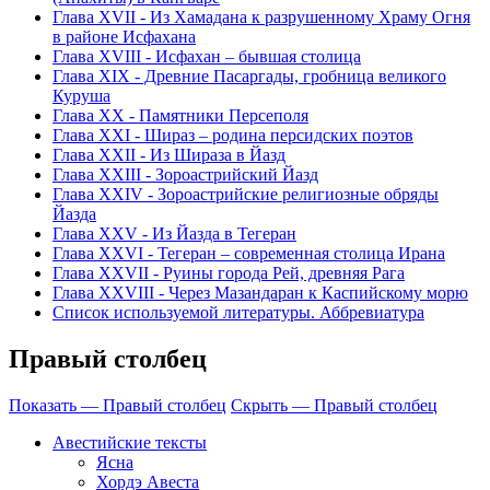
Глава XVII - Из Хамадана к разрушенному Храму Огня
в районе Исфахана
Глава XVIII - Исфахан – бывшая столица
Глава XIX - Древние Пасаргады, гробница великого
Куруша
Глава ХХ - Памятники Персеполя
Глава ХХI - Шираз – родина персидских поэтов
Глава XXII - Из Шираза в Йазд
Глава XXIII - Зороастрийский Йазд
Глава XXIV - Зороастрийские религиозные обряды
Йазда
Глава XXV - Из Йазда в Тегеран
Глава XXVI - Тегеран – современная столица Ирана
Глава XXVII - Руины города Рей, древняя Рага
Глава XXVIII - Через Мазандаран к Каспийскому морю
Список используемой литературы. Аббревиатура
Правый столбец
Показать — Правый столбец
Скрыть — Правый столбец
Авестийские тексты
Ясна
Хордэ Авеста