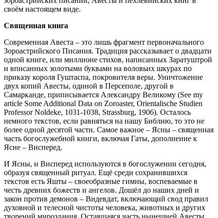
зороастрийских писаний, Авесты и пехлевийских книг в
своём настоящем виде.
Священная книга
Современная Авеста – это лишь фрагмент первоначального
Зороастрийского Писания. Традиция рассказывает о двадцати
одной книге, или миллионе стихов, написанных Заратуштрой
и вписанных золотыми буквами на воловьих шкурах по
приказу короля Гуштаспа, покровителя веры. Уничтожение
двух копий Авесты, одиной в Персеполе, другой в
Самарканде, приписывается Александру Великому (See my
article Some Additional Data on Zoroaster, Orientalische Studien
Professor Nоldeke, 1031-1038, Strassburg, 1906). Осталось
немного текстов, если равняться на нашу Библию, то это не
более одной десятой части. Самое важное – Ясны – священная
часть богослужебной книги, включая Гаты, дополнение к
Ясне – Висперед.
И Ясны, и Висперед используются в богослужении сегодня,
образуя священный ритуал. Ещё среди сохранившихся
текстов есть Яшты – своеобразные гимны, воспеваемые в
честь древних божеств и ангелов. Дошёл до наших дней и
закон против демонов – Видевдат, включающий свод правил
духовной и телесной чистоты человека, животных и других
творений мироздания. Оставшаяся часть нынешней Авесты