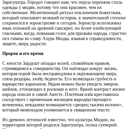
Заратуштра. Геродот говорит нам, что персы переняли стиль
одежды у мидян, потому что они красивее, чем их
собственные. Молитвенный ритуал поклонения божествам,
который описывает великий историк, в значительной степени
сохранился в зороастризме и сегодня. Зороастр использовал
язык похожий на древний санскрит, но более изобилующий
гласными, когда, повышая голос для призыва народа, страстно
пел гимны во славу Ахура Мазды, взывая к справедливости,
защите, миру, радости.
Пророк и его время
С юности Зардушт обладал волей, спокойным нравом,
стремящимся к совершенству. Он наблюдал вокруг жизнь,
которая порой была несправедлива к окружающему миру,
сеяла раздоры, злобу, бедность. Его возмущала грубость и
варварство карапанов. Рядом можно было увидеть эмиров,
шейхов, утопающих в роскоши и неге. Яркий контраст жизни
народа описан в самой Авесте. Плетёная изба крестьянина
соседствует с временным жилищем мародёрствующего
кочевника, невдалеке возвышается «дворец тысячи колонн»,
который мимоходом упоминается в священном тексте.
Из древних летописей известно, что культура Мидии, на
территории которой родился Заратуштра, полна суеверий.