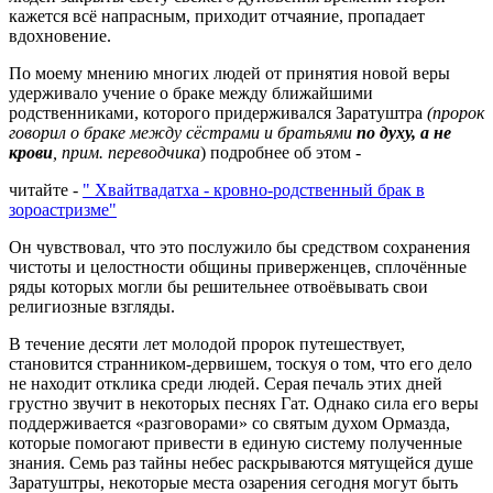
кажется всё напрасным, приходит отчаяние, пропадает
вдохновение.
По моему мнению многих людей от принятия новой веры
удерживало учение о браке между ближайшими
родственниками, которого придерживался Заратуштра
(пророк
говорил о браке между сёстрами и братьями
по духу, а не
крови
, прим. переводчика
) подробнее об этом -
читайте -
" Хвайтвадатха - кровно-родственный брак в
зороастризме"
Он чувствовал, что это послужило бы средством сохранения
чистоты и целостности общины приверженцев, сплочённые
ряды которых могли бы решительнее отвоёвывать свои
религиозные взгляды.
В течение десяти лет молодой пророк путешествует,
становится странником-дервишем, тоскуя о том, что его дело
не находит отклика среди людей. Серая печаль этих дней
грустно звучит в некоторых песнях Гат. Однако сила его веры
поддерживается «разговорами» со святым духом Ормазда,
которые помогают привести в единую систему полученные
знания. Семь раз тайны небес раскрываются мятущейся душе
Заратуштры, некоторые места озарения сегодня могут быть