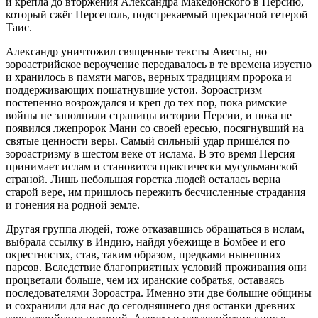
и крепла до вторжения Александра Македонского в Персию,
который сжёг Персеполь, подстрекаемый прекрасной гетерой
Таис.
Александр уничтожил священные тексты Авесты, но
зороастрийское вероучение передавалось в те времена изустно
и хранилось в памяти магов, верных традициям пророка и
поддерживающих пошатнувшие устои. Зороастризм
постепенно возрождался и креп до тех пор, пока римские
войны не заполнили страницы истории Персии, и пока не
появился лжепророк Мани со своей ересью, посягнувший на
святые ценности веры. Самый сильный удар пришёлся по
зороастризму в шестом веке от ислама. В это время Персия
принимает ислам и становится практически мусульманской
страной. Лишь небольшая горстка людей осталась верна
старой вере, им пришлось пережить бесчисленные страдания
и гонения на родной земле.
Другая группа людей, тоже отказавшись обращаться в ислам,
выбрала ссылку в Индию, найдя убежище в Бомбее и его
окрестностях, став, таким образом, предками нынешних
парсов. Вследствие благоприятных условий проживания они
процветали больше, чем их иранские собратья, оставаясь
последователями Зороастра. Именно эти две большие общины
и сохранили для нас до сегодняшнего дня останки древних