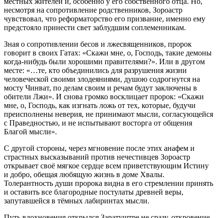
местных жителей и, особенно у его собственного отца. Но,
несмотря на сопротивление родственников, Зороастр
чувствовал, что реформаторство его призвание, именно ему
предстояло принести свет заблудшим соплеменникам.
Зная о сопротивлении бесов и лжесвященников, пророк
говорит в своих Гатах: «Скажи мне, о, Господь, такие демоны
когда-нибудь были хорошими правителями?». Или в другом
месте: «…те, кто объединились для разрушения жизни
человеческой своими злодеяниями, душою содрогнутся на
мосту Чинват, по делам своим и речам будут заключены в
обители Лжи». И снова громко восклицает пророк: «Скажи
мне, о, Господь, как изгнать ложь от тех, которые, будучи
преисполнены неверия, не принимают мысли, согласующейся
с Праведностью, и не испытывают восторга от общения
Благой мысли».
С другой стороны, через мгновение после этих анафем и
страстных высказываний против нечестивцев Зороастр
открывает своё мягкое сердце всем приветствующим Истину
и добро, обещая любящую жизнь в доме Хвалы.
Толерантность души пророка видна в его стремлении принять
и оставить все благородные постулаты древней веры,
запутавшейся в тёмных лабиринтах мысли.
Путь вдохновения открылся Заратуштре не сразу, откровение