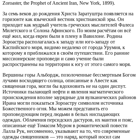
Zoroaster, the Prophet of Ancient Iran, New York, 1899).
За семь веков до рождения Христа Заратуштра появляется на
горизонте как языческий вестник христианской эры. Он
приходит как мудрый учитель греческих мыслителей Фалеса
Милетского и Солона Афинского. По моим расчётам он всё
ещё жил, когда евреи были в плену в Вавилоне. Родина
Зороастра располагалась к западу или юго-западу от
Каспийского моря, видимо недалеко от города Урумия, к
которому я приближался в своём путешествии. Его ранние
миссионерские проповеди и само учение были
распространены на территории к югу от этого самого моря.
Вершины горы Альбордж, позолоченные бессмертным Богом
лучами восходящего солнца, описанные в Авесте как
священная гора, могли бы вдохновить не на один диспут.
Источники пылающей нефти и явления магматического
происхождения вполне заурядные для вулканических районов
Ирана могли показаться Зороастру символом источника
Божественного огня. Мы можем представить его
проповедующим перед людьми в белых ниспадающих
одеждах. Облачения персидских дастуров, их мантия и пояс,
описанные ещё Томасом Муром в романтической повести
Лалла Рук, несомненно, указывают на то, что современные
одежды священников — это наряд, который носил сам