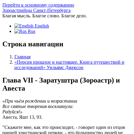
Перейти к основному содержанию
Зороастрийцы Санкт-Петербурга
Благая мысль. Благое слово. Благое дело.
English
Rus
Строка навигации
Главная
«Персия прошлое и настоящее. Книга путешествий и
исследований» Уильямс Джексон
Глава VII - Заратуштра (Зороастр) и
Авеста
«При чьём рождении и возрастании
Все святые творения воскликнули:
Радуйся!»
Авеста, Яшт 13, 93.
"Скажите мне, как это происходит, - говорит один из отцов
ранней христианской церкви, - что большинство людей не