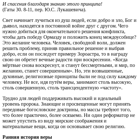
И спасения благодаря знанию этого принципа!
(Гаты 30. 8-11, пер. Ю.С. Лукашевича).
Свет начинает лучиться из душ людей, если добро и зло, Бог и
дьявол, находятся в постоянной войне друг с другом. Чего
нужно добиться для окончательного решения конфликта,
чтобы дать победу Ормазду и положить конец междоусобице?
Это желание человека. Человек, свободной воли, должен
решить проблему, приняв правильное решение и выбрав
добро, если он последует примеру Зороастра, то в награду
свою он обретет вечные радости при воскресении. «Когда
мёртвые снова воскреснут, и станут бессмертными, и мир, по
желанию, станет совершенным». Но, эти возвышенные,
духовные, религиозные принципы были не под силу каждому
человеку. Не все, идя путём веры, занимают столь высокую,
столь совершенную, столь трансцендентную «частоту».
Трудно для людей поддерживать высокий и идеальный
уровень пророка. Знающие и просвещенные могут принять
передовые богословские доктрины, но массы требуют того,
что более практично, более осязаемо. Ни один реформатор не
может упустить из виду мирские соображения и
материальные вещи, когда он основывает свою религию.
Ранняя история веры