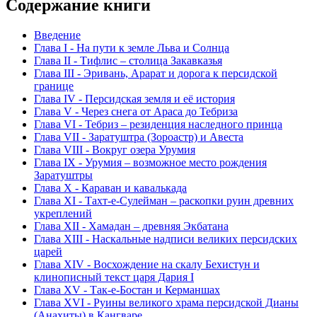
Содержание книги
Введение
Глава I - На пути к земле Льва и Солнца
Глава II - Тифлис – столица Закавказья
Глава III - Эривань, Арарат и дорога к персидской
границе
Глава IV - Персидская земля и её история
Глава V - Через снега от Араса до Тебриза
Глава VI - Тебриз – резиденция наследного принца
Глава VII - Заратуштра (Зороастр) и Авеста
Глава VIII - Вокруг озера Урумия
Глава IX - Урумия – возможное место рождения
Заратуштры
Глава X - Караван и кавалькада
Глава XI - Тахт-е-Сулейман – раскопки руин древних
укреплений
Глава XII - Хамадан – древняя Экбатана
Глава XIII - Наскальные надписи великих персидских
царей
Глава XIV - Восхождение на скалу Бехистун и
клинописный текст царя Дария I
Глава XV - Так-е-Бостан и Керманшах
Глава XVI - Руины великого храма персидской Дианы
(Анахиты) в Кангваре