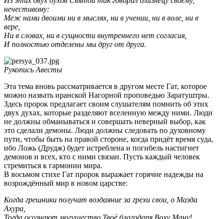
Из этих двух духов Святой так говорил близнецу своему,
нечестивому:
Меж нами двоими ни в мыслях, ни в учении, ни в воле, ни в
вере,
Ни в словах, ни в сущности внутреннего нет согласия,
И полностью отделены мы друг от друга.
Рукопись Авесты
Эта тема вновь рассматривается в другом месте Гат, которое
можно назвать иранской Нагорной проповедью Заратуштры.
Здесь пророк предлагает своим слушателям помнить об этих
двух духах, которые разделяют вселенную между ними. Люди
не должны обманываться и совершать неверный выбор, как
это сделали демоны. Люди должны следовать по духовному
пути, чтобы быть на правой стороне, когда придёт время суда,
ибо Ложь (Друдж) будет истреблена и погибель настигнет
демонов и всех, кто с ними связан. Пусть каждый человек
стремиться к гармонии мира.
В восьмом стихе Гат пророк выражает горячие надежды на
возрождённый мир в новом царстве:
Когда грешники получат воздаяние за грехи свои, о Мазда
Ахура,
Тогда осознают могущество Твоё благодаря Воху Ману!