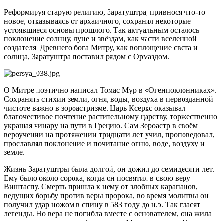
Реформируя старую религию, Заратуштра, привнося что-то
новое, отказываясь от архаичного, сохранял некоторые
устоявшиеся основы прошлого. Так актуальным осталось
поклонение солнцу, луне и звёздам, как части вселенной
создателя. Древнего бога Митру, как воплощение света и
солнца, Заратуштра поставил рядом с Ормаздом.
О Митре поэтично написал Томас Мур в «Огенпоклонниках».
Сохранять стихии земли, огня, воды, воздуха в первозданной
чистоте важно в зороастризме. Царь Ксеркс оказывал
благочестивое почтение растительному царству, торжественно
украшая чинару на пути в Грецию. Сам Зороастр в своём
вероучении на протяжении тридцати лет учил, проповедовал,
прославлял поклонение и почитание огню, воде, воздуху и
земле.
Жизнь Заратуштры была долгой, он дожил до семидесяти лет.
Ему было около сорока, когда он посвятил в свою веру
Виштаспу. Смерть пришла к нему от злобных карапанов,
ведущих борьбу против веры пророка, во время молитвы он
получил удар ножом в спину в 583 году до н.э. Так гласят
легенды. Но вера не погибла вместе с основателем, она жила