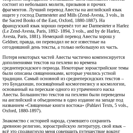
состоит из небольших молитв, призывов и прочих
фрагментов. Лучший перевод Авесты на английский язык
ищите у господ Darmesteter and Mills (Zend-Avesta, 3 vols., in
the Sacred Books of the East, Oxford, 1880-1887). На
французский язык хорошо перевёл тот же Darmesteter и Harlez
(Le Zend-Avesta, Paris, 1892- 1894, 3 vols., and by de Harlez,
Avesta, Paris, 1881). Немецкий перевод Авесты хорош у
Geldner, правда, он переводил не все известные на
сегодняшний день тексты, а только небольшую их часть.
Потеря некоторых частей Авесты частично компенсируется
дополнениями текстов на пехлеви во времена
среднеперсидского периода. Некоторые зороастрийские темы
были описаны священниками, которые учились устной
традиции. Самый основной из среднеперсидских текстов –
это Бундахишн, посвящённый космогенезису и космологии,
основанный на пересказе одного из утраченного наска
Авесты. Большинство текстов на пехлеви были переведены
на английский и объединены в одно издание на западе под
названием «Священные книги востока» (Pahlavi Texts, 5 vols.,
Oxford, 1880-1897).
Знакомство с историей народа, сумевшего сохранить
древнюю религию, зороастрийскую литературу, свой язык –
всё это сподвигнуло меня совершить путешествие вокруг