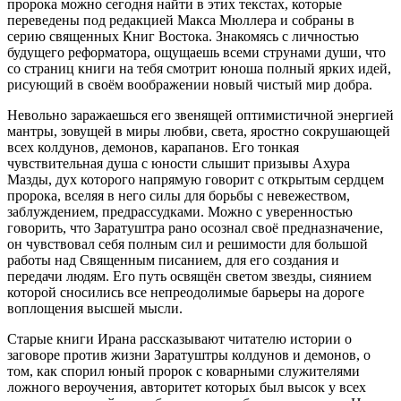
пророка можно сегодня найти в этих текстах, которые
переведены под редакцией Макса Мюллера и собраны в
серию священных Книг Востока. Знакомясь с личностью
будущего реформатора, ощущаешь всеми струнами души, что
со страниц книги на тебя смотрит юноша полный ярких идей,
рисующий в своём воображении новый чистый мир добра.
Невольно заражаешься его звенящей оптимистичной энергией
мантры, зовущей в миры любви, света, яростно сокрушающей
всех колдунов, демонов, карапанов. Его тонкая
чувствительная душа с юности слышит призывы Ахура
Мазды, дух которого напрямую говорит с открытым сердцем
пророка, вселяя в него силы для борьбы с невежеством,
заблуждением, предрассудками. Можно с уверенностью
говорить, что Заратуштра рано осознал своё предназначение,
он чувствовал себя полным сил и решимости для большой
работы над Священным писанием, для его создания и
передачи людям. Его путь освящён светом звезды, сиянием
которой сносились все непреодолимые барьеры на дороге
воплощения высшей мысли.
Старые книги Ирана рассказывают читателю истории о
заговоре против жизни Заратуштры колдунов и демонов, о
том, как спорил юный пророк с коварными служителями
ложного вероучения, авторитет которых был высок у всех