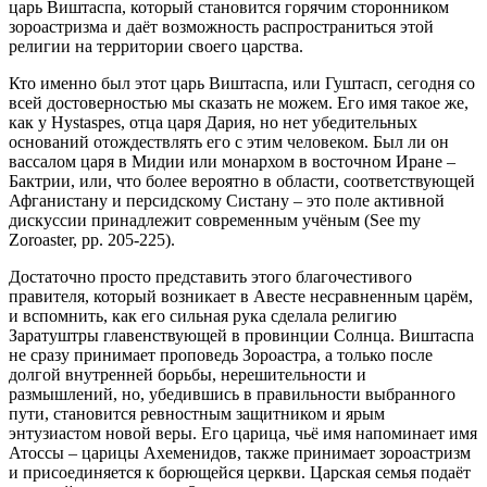
царь Виштаспа, который становится горячим сторонником
зороастризма и даёт возможность распространиться этой
религии на территории своего царства.
Кто именно был этот царь Виштаспа, или Гуштасп, сегодня со
всей достоверностью мы сказать не можем. Его имя такое же,
как у Hystaspes, отца царя Дария, но нет убедительных
оснований отождествлять его с этим человеком. Был ли он
вассалом царя в Мидии или монархом в восточном Иране –
Бактрии, или, что более вероятно в области, соответствующей
Афганистану и персидскому Систану – это поле активной
дискуссии принадлежит современным учёным (See my
Zoroaster, pp. 205-225).
Достаточно просто представить этого благочестивого
правителя, который возникает в Авесте несравненным царём,
и вспомнить, как его сильная рука сделала религию
Заратуштры главенствующей в провинции Солнца. Виштаспа
не сразу принимает проповедь Зороастра, а только после
долгой внутренней борьбы, нерешительности и
размышлений, но, убедившись в правильности выбранного
пути, становится ревностным защитником и ярым
энтузиастом новой веры. Его царица, чьё имя напоминает имя
Атоссы – царицы Ахеменидов, также принимает зороастризм
и присоединяется к борющейся церкви. Царская семья подаёт