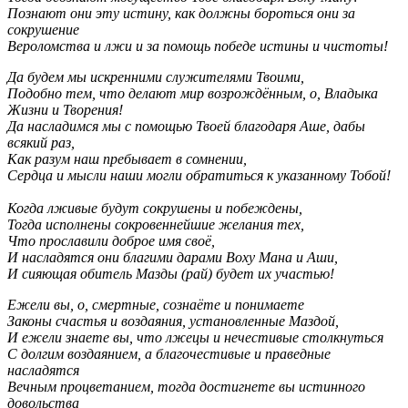
Познают они эту истину, как должны бороться они за
сокрушение
Вероломства и лжи и за помощь победе истины и чистоты!
Да будем мы искренними служителями Твоими,
Подобно тем, что делают мир возрождённым, о, Владыка
Жизни и Творения!
Да насладимся мы с помощью Твоей благодаря Аше, дабы
всякий раз,
Как разум наш пребывает в сомнении,
Сердца и мысли наши могли обратиться к указанному Тобой!
Когда лживые будут сокрушены и побеждены,
Тогда исполнены сокровеннейшие желания тех,
Что прославили доброе имя своё,
И насладятся они благими дарами Воху Мана и Аши,
И сияющая обитель Мазды (рай) будет их участью!
Ежели вы, о, смертные, сознаёте и понимаете
Законы счастья и воздаяния, установленные Маздой,
И ежели знаете вы, что лжецы и нечестивые столкнуться
С долгим воздаянием, а благочестивые и праведные
насладятся
Вечным процветанием, тогда достигнете вы истинного
довольства