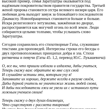
высокий пример, семья Заратуштры оказывается под
надёжным покровительством правителя государства. Третьей
женой пророка становится сестра великого визиря царя. Его
любимая дочь выходит замуж за ближайшего последователя
Джамаспу. Новообращенных становится больше и больше.
Искра религиозного энтузиазма, зажжённая во дворце,
распространяется как могучий огонь по всей земле. Люди
собираются целыми толпами, чтобы услышать слово
Заратуштры.
Сегодня сохранились его стихотворные Гаты, служившие
текстами для проповедей. Интересны строки его беседы о
двух противоположных принципах добра и зла. Стихи
ритмичны и певучи (Гаты 45. 1,2, перевод Ю.С. Лукашевича):
О, все вы, что пришли изблизи и издалека, дабы учиться,
Теперь скажу вам: обратите ко мне слух свой
И слушайте истины эти, которым учу я!
Запомните их хорошо, держите всегда в разуме своём,
Дабы дурной учитель не уничтожил жизнь людей снова,
И дабы последователи лжи не увели их с истинного пути
ложным учением своим!
Теперь скажу о двух духах-близнецах,
Что существуют с рассвета творения!