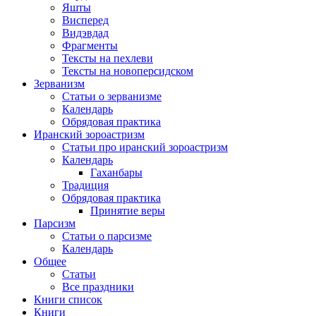
Яшты
Висперед
Видэвдад
Фрагменты
Тексты на пехлеви
Тексты на новоперсидском
Зерванизм
Статьи о зерванизме
Календарь
Обрядовая практика
Иранский зороастризм
Статьи про иранский зороастризм
Календарь
Гаханбары
Традиция
Обрядовая практика
Принятие веры
Парсизм
Статьи о парсизме
Календарь
Общее
Статьи
Все праздники
Книги список
Книги