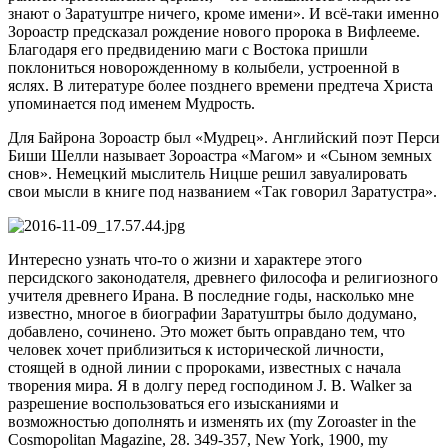
знают о Заратуштре ничего, кроме имени». И всё-таки именно
Зороастр предсказал рождение нового пророка в Вифлееме.
Благодаря его предвидению маги с Востока пришли
поклониться новорожденному в колыбели, устроенной в
яслях. В литературе более позднего времени предтеча Христа
упоминается под именем Мудрость.
Для Байрона Зороастр был «Мудрец». Английский поэт Перси
Биши Шелли называет Зороастра «Магом» и «Сыном земных
снов». Немецкий мыслитель Ницше решил завуалировать
свои мысли в книге под названием «Так говорил Заратустра».
Интересно узнать что-то о жизни и характере этого
персидского законодателя, древнего философа и религиозного
учителя древнего Ирана. В последние годы, насколько мне
известно, многое в биографии Заратуштры было додумано,
добавлено, сочинено. Это может быть оправдано тем, что
человек хочет приблизиться к исторической личности,
стоящей в одной линии с пророками, известных с начала
творения мира. Я в долгу перед господином J. B. Walker за
разрешение воспользоваться его изысканиями и
возможностью дополнять и изменять их (my Zoroaster in the
Cosmopolitan Magazine, 28. 349-357, New York, 1900, my