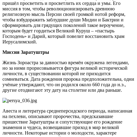
пришёл просветить и просветлить их сердца и умы. Его
миссия в том, чтобы революционизировать древнюю
религиозную мысль Персии своей громкой нотой реформ,
чтобы взбудоражить заблудшие души Мидии и Бактрии и
сформировать для грядущих поколений такое вероучение,
которым будет гордиться Великий Куруш – «пастырь
Господень» и Дарий, который повелит восстановить храм
Иерусалимский.
Миссия Заратуштры
Жизнь Зороастра за давностью времён окружена легендами,
но за ними прорисовывается фигура великой исторической
личности, в существовании которой не приходится
сомневаться. Дата рождения пророка предположительна, одни
учёные утверждают, что он родился около 660 года до н.э.,
другие отодвигают эту дату на столетие или два раньше.
Авеста и литература среднеперсидского периода, написанная
на пехлеви, описывают пророчества, предсказавшие
пришествие Заратуштры и сопутствующие его рождение
знамения и чудеса, возвещавшие приход в мир великой
личности. Некоторые истории о молодости, характере