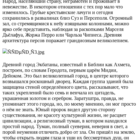
Народ, населяюший страну, неграмотен и проживает в
невежестве. В некотором отношении с тех пор мало что
изменилось. Грубые крестьянские лачуги и сегодня
сохранились в развалинах близ Суз и Персеполя. Огромный
зал, со стремящимися к небу изящными колоннами, можно
ярко себе представить, наблюдая за раскопками Марселя
Дьёлафуа, Жоржа Перро или Чарльза Чипиеса. Древняя
архитектура персов поражает грандиозным великолепием.
Древний город Экбатаны, известный в Библии как Ахмета,
построен, по словам Геродота, первым царём Мидии,
Дейоком. Это был великолепный город, в центре которого
возвышался роскошный дворец. Каждая группа зданий была
защищена стеной определённого цвета, рассказывают, что
таких укреплений было семь и венчала их цитадель,
украшенная золотом и серебром. Заратуштра, правда, не
упоминает этого города, но, по моему мнению, он мог просто
о нём не знать. Юный пророк видел другую сторону
существования, не красоту культурной жизни, не расцвет
цивилизации, а религиозный туман, в котором находился
простой народ. Туман, полный суеверия, неверия в свет, а
порой неумения отличить добро от зла. Он пришёл на землю,
чтобы открыть людям глаза и уши их бессмертных душ, он