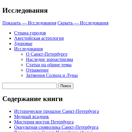
Исследования
Показать — Исследования
Скрыть — Исследования
Страна городов
Авестийская астрология
Здоровье
Исследования
О Санкт-Петербурге
Наследие зороастризма
Cтатьи на общие темы
Отражение
Затмения Солнца и Луны
Содержание книги
Историческое прошлое Санкт-Петербурга
Медный всадник
Мистерия мостов Петербурга
Оккультная символика Санкт-Петербурга