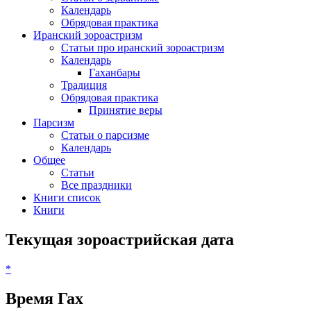
Календарь
Обрядовая практика
Иранский зороастризм
Статьи про иранский зороастризм
Календарь
Гаханбары
Традиция
Обрядовая практика
Принятие веры
Парсизм
Статьи о парсизме
Календарь
Общее
Статьи
Все праздники
Книги список
Книги
Текущая зороастрийская дата
*
Время Гах