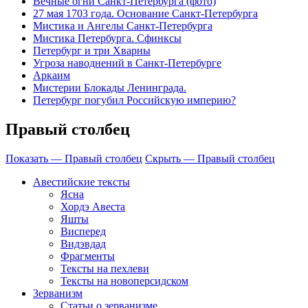
Вечные огни Санкт-Петербурга (фото)
27 мая 1703 года. Основание Санкт-Петербурга
Мистика и Ангелы Санкт-Петербурга
Мистика Петербурга. Сфинксы
Петербург и три Хварны
Угроза наводнений в Санкт-Петербурге
Аркаим
Мистерии Блокады Ленинграда.
Петербург погубил Российскую империю?
Правый столбец
Показать — Правый столбец
Скрыть — Правый столбец
Авестийские тексты
Ясна
Хордэ Авеста
Яшты
Висперед
Видэвдад
Фрагменты
Тексты на пехлеви
Тексты на новоперсидском
Зерванизм
Статьи о зерванизме