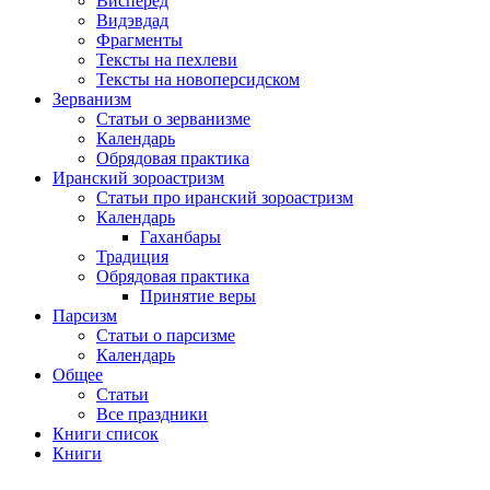
Висперед
Видэвдад
Фрагменты
Тексты на пехлеви
Тексты на новоперсидском
Зерванизм
Статьи о зерванизме
Календарь
Обрядовая практика
Иранский зороастризм
Статьи про иранский зороастризм
Календарь
Гаханбары
Традиция
Обрядовая практика
Принятие веры
Парсизм
Статьи о парсизме
Календарь
Общее
Статьи
Все праздники
Книги список
Книги