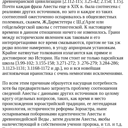
древнеиранской цивилизации [2.112-115; 3.25-42; 2.154; 1.15].
Почти каждая фраза Авесты еще в XIX в. была соотнесена с
реалиями других источников, но зато и каждое из таких
соотнесений ожесточенно оспаривалось в общеизвестных
полемиках, скажем, Ж.Дармстетера с Ш.д'Арле или
гейдельбергской школы с геттингенской. К настоящему
времени в данном отношении ничего не изменилось. Грани
между историческим явлением как таковым и его
интерпретациями все время смазываются, притом не так уж
редко вполне намеренно, в угоду априорным установкам.
Крайне натянутые толкования излагаются как прямое и
достоверное эхо Истории. На том стоит не только парсийская
школа [3.99-102; 3.155-158; 3.271-272; 3 .276-279; 3.284-286;
3.1123-1131; 3.1168-1172 и др.], но и вся новейшая
англоязычная иранистика с очень немногими исключениями.
По всем этим причинам образуется насущная потребность
хотя бы предварительно затронуть проблему соотношения
сведений Авесты с данными других источников по целому
кругу отдельных вопросов, таких, как время и место
происхождения зороастрийской традиции, ее легендарная
хронология, историчности реформы Зороастра, ныне
оспариваемая поборниками идентичности Авесты и
древнеиндийской Веды , затем дуализм Авесты, якобы
наличествующий в собственном учении пророка, и т.п. и т.д.