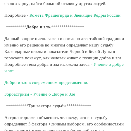
свою хварну, найти большой отклик у других людей.
Подробнее -
Комета Фрашегирда и Звенящие Кедры России
Добро и зло.
**********
****************
Данный вопрос очень важен и согласно авестийской традиции
именно его решение во многом определяет нашу судьбу.
Календарные циклы и показатели Черной и Белой Луны в
гороскопе покажут, как человек живет с позиции добра и зла.
Подробнее тема добра и зла изложена здесь -
Учение о добре
и зле
Добро и зло в современном представлении.
Зороастризм - Учение о Добре и Зле
***********Три вектора судьбы************
Астролог должен объяснить человеку, что его судьбу
определяют 3 фактора • личным выбором, его особенностями
(гороскопом), • вовлеченностью в битву добра и зла,