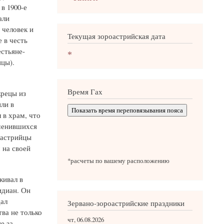
в 1900-е
али
 человек и
Текущая зороастрийская дата
 в честь
естьяне-
*
цы).
Время Гах
рецы из
ли в
Показать время переповязывания пояса
 в храм, что
зменившихся
оастрийцы
 на своей
*расчеты по вашему расположению
живал в
диан. Он
дал
Зервано-зороастрийские праздники
ва не только
чт, 06.08.2026
е за