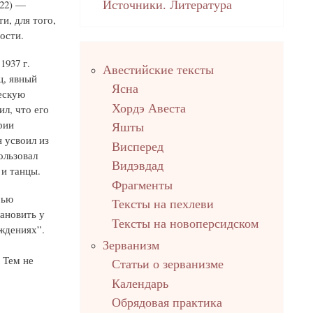
922) —
Источники. Литература
и, для того,
ости.
Правый
1937 г.
Авестийские тексты
столбец
ц, явный
Ясна
ескую
Хордэ Авеста
л, что его
рии
Яшты
 усвоил из
Висперед
ользовал
Видэвдад
 и танцы.
Фрагменты
рью
Тексты на пехлеви
ановить у
Тексты на новоперсидском
ждениях”.
Зерванизм
 Тем не
Статьи о зерванизме
Календарь
Обрядовая практика