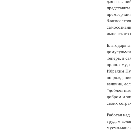
для названи
представите
премьер-мин
благосостоя
самосознани
имперского 
Благодаря э
домусульман
Теперь, в с
прошлому, н
Ибрахим Пур
по рождению
величие, есл
“доблестные
добром и зл
своих согра
Работая над
трудам вели
мусульманск