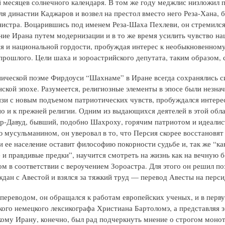
й месяцев солнечного календаря. В том же году меджлис низложил 
ля династии Каджаров и возвел на престол вместо него Реза-Хана, 
истра. Воцарившись под именем Реза-Шаха Пехлеви, он стремился
ние Ирана путем модернизации и в то же время усилить чувство на
я и национальной гордости, пробуждая интерес к необыкновенном
прошлого. Цели шаха и зороастрийского депутата, таким образом, 
пической поэме Фирдоуси “Шахнаме” в Иране всегда сохранялись с
ской эпохе. Разумеется, религиозные элементы в эпосе были незна
вязи с новым подъемом патриотических чувств, пробуждался интерес
о и к прежней религии. Одним из выдающихся деятелей в этой обла
-Давуд, бывший, подобно Шахроху, горячим патриотом и идеалис
 мусульманином, он уверовал в то, что Персия скорее восстановят
и ее население оставит философию покорности судьбе и, так же “ка
 и правдивые предки”, научится смотреть на жизнь как на вечную 
ом в соответствии с вероучением Зороастра. Для этого он решил п
ждан с Авестой и взялся за тяжкий труд — перевод Авесты на перси
 переводом, он обращался к работам европейских ученых, и в перв
кого немецкого лексикографа Христиана Бартоломэ, а представляя 
ому Ирану, конечно, был рад подчеркнуть мнение о строгом моно