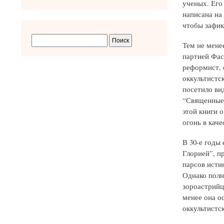
ученых. Его
написана на 
чтобы зафик
Тем не мене
партией Фас
реформист, 
оккультистс
посетило ви
“Священные 
этой книги о
огонь в кач
В 30-е годы
Глорией”, п
парсов исти
Однако полн
зороастрийце
менее она ос
оккультистс