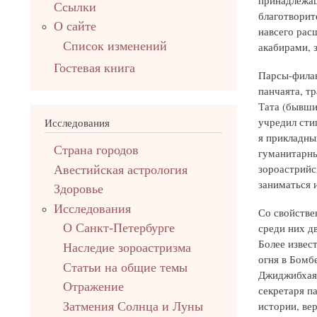
Ссылки
благотворит
О сайте
навсего рас
Список изменений
акабирами, 
Гостевая книга
Парсы-филан
панчаята, т
Тата (бывши
учредил сти
Исследования
я прикладны
Страна городов
гуманитарны
зороастрийс
Авестийская астрология
заниматься 
Здоровье
Исследования
Со свойстве
среди них д
О Санкт-Петербурге
Более извес
Наследие зороастризма
огня в Бомб
Cтатьи на общие темы
Джиджибхая.
Отражение
секретаря п
истории, ве
Затмения Солнца и Луны