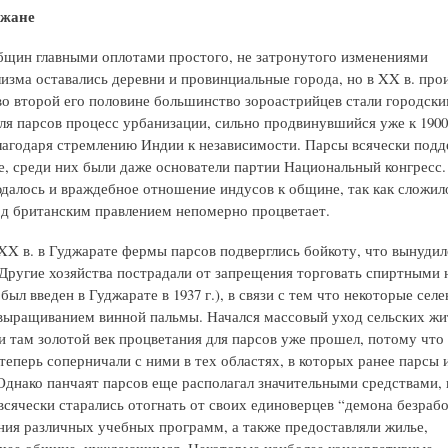
ожане
бщин главными оплотами простого, не затронутого изменениями
изма оставались деревни и провинциальные города, но в XX в. про
о второй его половине большинство зороастрийцев стали городск
ля парсов процесс урбанизации, сильно продвинувшийся уже к 1900 
лагодаря стремлению Индии к независимости. Парсы всячески под
е, среди них были даже основатели партии Национальный конгресс.
далось и враждебное отношение индусов к общине, так как сложил
од британским правлением непомерно процветает.
 XX в. в Гуджарате фермы парсов подверглись бойкоту, что вынудил
 Другие хозяйства пострадали от запрещения торговать спиртными
 был введен в Гуджарате в 1937 г.), в связи с тем что некоторые сел
выращиванием винной пальмы. Начался массовый уход сельских жи
и там золотой век процветания для парсов уже прошел, потому что
теперь соперничали с ними в тех областях, в которых ранее парсы 
Однако панчаят парсов еще располагал значительными средствами, 
всячески старались отогнать от своих единоверцев “демона безраб
ния различных учебных программ, а также предоставляли жилье,
ее общине, нуждающимся. Некоторые наиболее консервативные