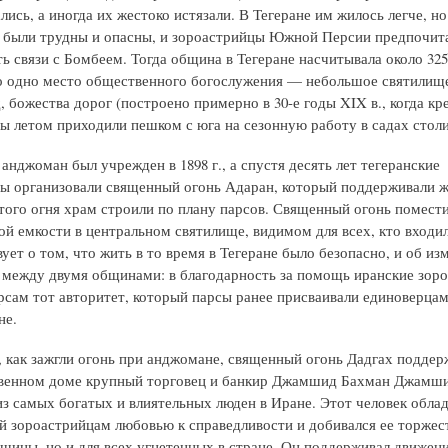
лись, а иногда их жестоко истязали. В Тегеране им жилось легче, но 
 были трудны и опасны, и зороастрийцы Южной Персии предпочит
ь связи с Бомбеем. Тогда община в Тегеране насчитывала около 325
о одно место общественного богослужения — небольшое святилище
 божества дорог (построено примерно в 30-е годы XIX в., когда кр
ы летом приходили пешком с юга на сезонную работу в садах столи
анджоман был учрежден в 1898 г., а спустя десять лет тегеранские
ы организовали священный огонь Адаран, который поддерживали ж
этого огня храм строили по плану парсов. Священный огонь помести
ой емкости в центральном святилище, видимом для всех, кто входил
ует о том, что жить в то время в Тегеране было безопасно, и об и
между двумя общинами: в благодарность за помощь иранские зор
рсам тот авторитет, который парсы ранее присваивали единоверцам
не.
, как зажгли огонь при анджомане, священный огонь Дадгах поддер
венном доме крупный торговец и банкир Джамшид Бахман Джамши
из самых богатых и влиятельных люден в Иране. Этот человек обла
й зороастрийцам любовью к справедливости и добивался ее торжест
бщины, но и для всех угнетенных в стране. Он поддерживал движени