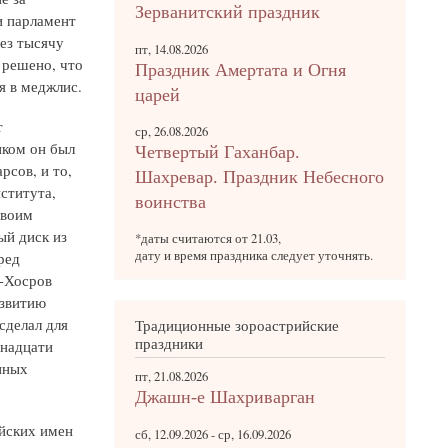
Зерванитский праздник
и парламент
ез тысячу
пт, 14.08.2026
 решено, что
Праздник Амертата и Огня
я в меджлис.
царей
т
ср, 26.08.2026
иком он был
Четвертый Гаханбар.
рсов, и то,
Шахревар. Праздник Небесного
ститута,
воинства
своим
ый диск из
*даты считаются от 21.03,
дату и время праздника следует уточнять.
ред
й-Хосров
азвитию
сделал для
Традиционные зороастрийские
праздники
инадцати
нных
пт, 21.08.2026
Джашн-е Шахриварган
йских имен
сб, 12.09.2026
-
ср, 16.09.2026