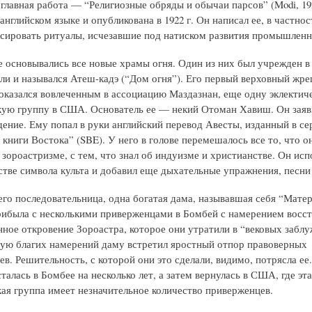
 главная работа — “Религиозные обряды и обычаи парсов” (Modi, 1
английском языке и опубликована в 1922 г. Он написал ее, в частност
сировать ритуалы, исчезавшие под натиском развития промышленн
е основывались все новые храмы огня. Один из них был учрежден в 
ли и назывался Атеш-кадэ (“Дом огня”). Его первый верховный жре
оказался вовлеченным в ассоциацию Маздазнан, еще одну эклектич
кую группу в США. Основатель ее — некий Отоман Хавиш. Он заяви
дение. Ему попал в руки английский перевод Авесты, изданный в се
книги Востока” (SBE). У него в голове перемешалось все то, что он
 зороастризме, с тем, что знал об индуизме и христианстве. Он исп
естве символа культа и добавил еще дыхательные упражнения, песни
 его последовательница, одна богатая дама, называвшая себя “Мате
рибыла с несколькими приверженцами в Бомбей с намерением восст
нное откровение Зороастра, которое они утратили в “вековых заблу
ую благих намерений даму встретил яростный отпор правоверных
в. Решительность, с которой они это сделали, видимо, потрясла ее.
талась в Бомбее на несколько лет, а затем вернулась в США, где эта
кая группа имеет незначительное количество приверженцев.