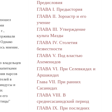
Предисловия
ГЛАВА I. Предыстория
ГЛАВА II. Зороастр и его
изошел
учение
ими
ГЛАВА III. Утверждение
г.,
культа Мазды
держивали
 Однако
ГЛАВА IV. Столетия
ось мнение,
безвестности
ГЛАВА V. Под властью
Ахеменидов
о владельцев
 напитками
ГЛАВА VI. При Селевкидах и
ения парсов
Аршакидах
телей в
Глава VII. При ранних
 индусы и
Сасанидах
их
ГЛАВА VIII. В
и его
отицы”
среднесасанидский период
ГЛАВА IX. При последних