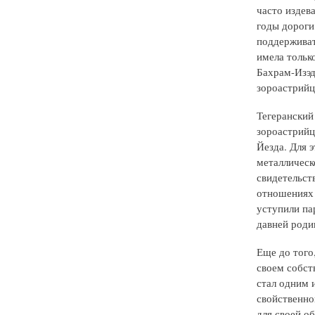
часто издева
годы дороги
поддерживат
имела тольк
Бахрам-Изэд,
зороастрийц
Тегеранский 
зороастрийц
Йезда. Для 
металлическ
свидетельств
отношениях 
уступили па
давней роди
Еще до того
своем собст
стал одним 
свойственно
для своей о