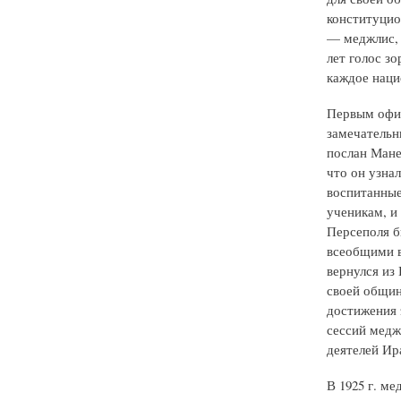
конституцио
— меджлис, 
лет голос зо
каждое наци
Первым офиц
замечательн
послан Манек
что он узна
воспитанные
ученикам, и
Персеполя б
всеобщими в
вернулся из
своей общин
достижения 
сессий медж
деятелей Ир
В 1925 г. м