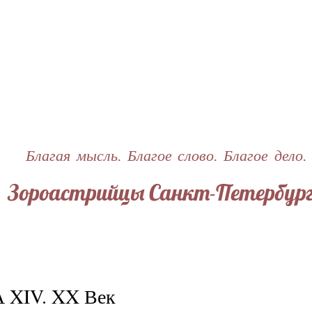
Перейти
к
основному
содержанию
Благая мысль. Благое слово. Благое дело.
Зороастрийцы Санкт-Петербур
 XIV. XX Век