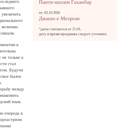
последнего
Паити-шахим Гаханбар
бывшего
пт, 02.10.2026
 увеличить
Джашн-е Мехрган
ционального
у величию
*даты считаются от 21.03,
совпали.
дату и время праздника следует уточнять.
импатии к
чительны.
 не только к
сти стал
том. Будучи
 свое былое
к
борьбу между
ознакомить
дский язык.
ую очередь к
зороастризм
теизме