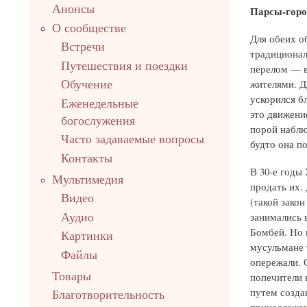
Анонсы
Парсы-гор
О сообществе
Для обеих о
Встречи
традиционал
Путешествия и поездки
перелом — в
жителями. Д
Обучение
ускорился б
Еженедельные
это движени
богослужения
порой наблю
Часто задаваемые вопросы
будто она п
Контакты
В 30-е годы
Мультимедия
продать их.
Видео
(такой закон
занимались 
Аудио
Бомбей. Но 
Картинки
мусульмане 
Файлы
опережали. 
Товары
попечители 
путем созда
Благотворительность
принадлежащ