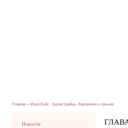
Главная
Мэри Бойс. Зороастрийцы. Верования и обычаи
Строка
навигации
ГЛАВА
left
Новости
up