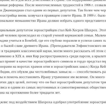
нные реформы. После многочисленных трудностей в 1906 г. созвал
и Джамшидиан стал одним из первых депутатов. Так более чем чер
роастрийца вновь зазвучал в правящем совете Ирана. В 1909 г. было
ональное меньшинство Ирана должно избрать одного представител
иальным депутатом зороастрийцев стал Кей-Хосров Шахрох. Это
ый человек происходил из старой ученой керманской семьи. Мальч
джи учиться в Бомбей, где его глубоко поразили и успехи самих па
л о былой славе древнего Ирана. (Преподаватели Элфинстонского ин
 в традициях классической науки, могли много рассказать об этом 
 именно в XIX в. имя Кир распространилось среди парсов, а крылат
ыл принят в качестве зороастрийского символа и гордо предстал пе
зорами на воротах храмов огня и зороастрийских школ.) Когда Ке
 Индии, его обуяли два честолюбивых замысла — способствовать р
ы и помочь восстановить Ирану утраченное им величие. Он много 
этих двух целей, потому что он был зороастрийским депутатом тр
лиса и одним из самых неутомимых и самоотверженных обществе
ана на протяжении более тридцати лет.
еджлис под воздействием Шахроха одобрил употребление зороастри