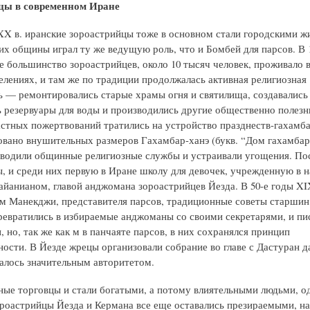
цы в современном Иране
XX в. иранские зороастрийцы тоже в основном стали городскими ж
их общины играл ту же ведущую роль, что и Бомбей для парсов. В 1
 большинство зороастрийцев, около 10 тысяч человек, проживало в
елениях, и там же по традиции продолжалась активная религиозная
ь — ремонтировались старые храмы огня и святилища, создавались
 резервуары для воды и производились другие общественно полезн
астных пожертвований тратились на устройство празднеств-гахамб
вано внушительных размеров Гахамбар-ханэ (букв. “Дом гахамбара
водили общинные религиозные службы и устраивали угощения. По
, и среди них первую в Иране школу для девочек, учрежденную в н
йанианом, главой анджомана зороастрийцев Йезда. В 50-е годы XIX
м Манекджи, представителя парсов, традиционные советы старшин 
ревратились в избираемые анджоманы со своими секретарями, и п
 но, так же как м в панчаяте парсов, в них сохранялся принцип
ности. В Йезде жрецы организовали собрание во главе с Дастуран д
алось значительным авторитетом.
ные торговцы и стали богатыми, а потому влиятельными людьми, од
роастрийцы Йезда и Кермана все еще оставались презираемыми, н