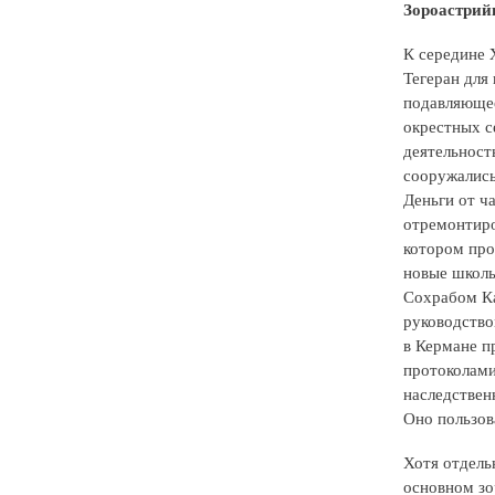
Зороастрий
К середине 
Тегеран для 
подавляющее
окрестных с
деятельност
сооружались
Деньги от ч
отремонтиро
котором про
новые школы
Сохрабом Ка
руководство
в Кермане п
протоколами,
наследствен
Оно пользов
Хотя отдель
основном зо