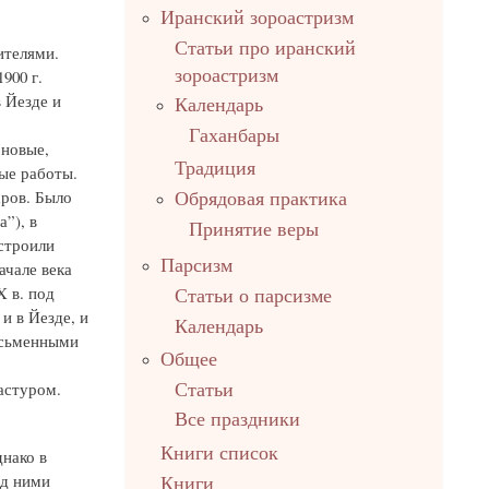
Иранский зороастризм
Статьи про иранский
ителями.
зороастризм
900 г.
 Йезде и
Календарь
Гаханбары
 новые,
Традиция
ые работы.
аров. Было
Обрядовая практика
”), в
Принятие веры
строили
Парсизм
ачале века
 в. под
Статьи о парсизме
и в Йезде, и
Календарь
исьменными
Общее
астуром.
Статьи
Все праздники
Книги список
нако в
ад ними
Книги