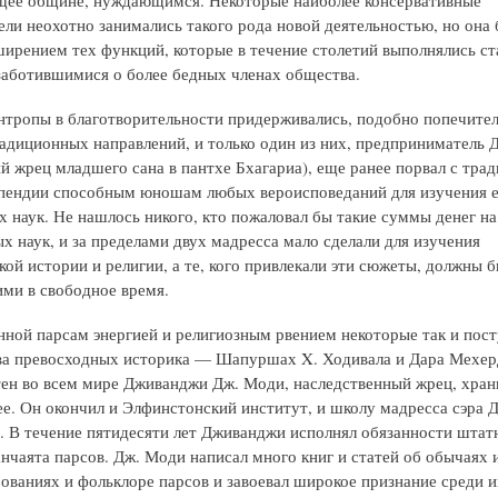
ели неохотно занимались такого рода новой деятельностью, но она 
ширением тех функций, которые в течение столетий выполнялись с
заботившимися о более бедных членах общества.
тропы в благотворительности придерживались, подобно попечите
радиционных направлений, и только один из них, предпринимател
й жрец младшего сана в пантхе Бхагариа), еще ранее порвал с тра
пендии способным юношам любых вероисповеданий для изучения 
х наук. Не нашлось никого, кто пожаловал бы такие суммы денег на
х наук, и за пределами двух мадресса мало сделали для изучения
кой истории и религии, а те, кого привлекали эти сюжеты, должны 
ими в свободное время.
нной парсам энергией и религиозным рвением некоторые так и пост
ва превосходных историка — Шапуршах X. Ходивала и Дара Мехер
тен во всем мире Дживанджи Дж. Моди, наследственный жрец, хран
ее. Он окончил и Элфинстонский институт, и школу мадресса сэра
 В течение пятидесяти лет Дживанджи исполнял обязанности штат
анчаята парсов. Дж. Моди написал много книг и статей об обычаях 
рованиях и фольклоре парсов и завоевал широкое признание среди 