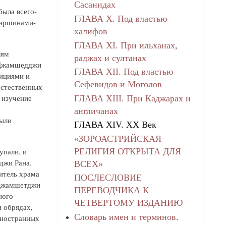
Сасанидах
была всего-
ГЛАВА X. Под властью
таршинами-
халифов
ГЛАВА XI. При ильханах,
лям
раджах и султанах
ь Джамшедджи
ГЛАВА XII. Под властью
дициями и
Сефевидов и Моголов
естественных
 изучение
ГЛАВА XIII. При Каджарах и
англичанах
были
ГЛАВА XIV. XX Век
«ЗОРОАСТРИЙСКАЯ
РЕЛИГИЯ ОТКРЫТА ДЛЯ
упали, и
джи Рана.
ВСЕХ»
итель храма
ПОСЛЕСЛОВИЕ
 Джамшетджи
ПЕРЕВОДЧИКА К
ного
ЧЕТВЕРТОМУ ИЗДАНИЮ
и обрядах,
Словарь имен и терминов.
иностранных