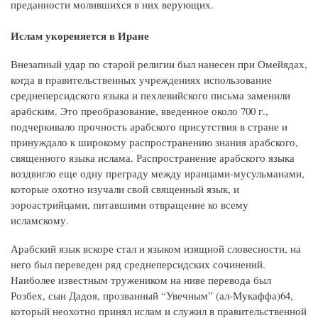
преданности молившихся в них верующих.
Ислам укореняется в Иране
Внезапный удар по старой религии был нанесен при Омейядах,
когда в правительственных учреждениях использование
среднеперсидского языка и пехлевийского письма заменили
арабским. Это преобразование, введенное около 700 г.,
подчеркивало прочность арабского присутствия в стране и
принуждало к широкому распространению знания арабского,
священного языка ислама. Распространение арабского языка
воздвигло еще одну преграду между иранцами-мусульманами,
которые охотно изучали свой священный язык, и
зороастрийцами, питавшими отвращение ко всему
исламскому.
Арабский язык вскоре стал и языком изящной словесности, на
него был переведен ряд среднеперсидских сочинений.
Наиболее известным тружеником на ниве перевода был
Розбех, сын Дадоя, прозванный “Увечным” (ал-Мукаффа)64,
который неохотно принял ислам и служил в правительственной