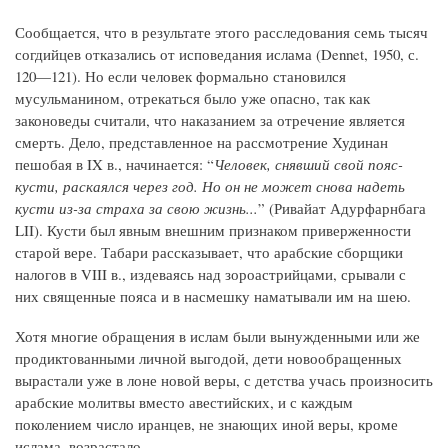
Сообщается, что в результате этого расследования семь тысяч
согдийцев отказались от исповедания ислама (Dennet, 1950, с.
120—121). Но если человек формально становился
мусульманином, отрекаться было уже опасно, так как
законоведы считали, что наказанием за отречение является
смерть. Дело, представленное на рассмотрение Худинан
пешобая в IX в., начинается: “
Человек, снявший свой пояс-
кусти, раскаялся через год. Но он не может снова надеть
кусти из-за страха за свою жизнь...
” (Ривайат Адурфарнбага
LII). Кусти был явным внешним признаком приверженности
старой вере. Табари рассказывает, что арабские сборщики
налогов в VIII в., издеваясь над зороастрийцами, срывали с
них священные пояса и в насмешку наматывали им на шею.
Хотя многие обращения в ислам были вынужденными или же
продиктованными личной выгодой, дети новообращенных
вырастали уже в лоне новой веры, с детства учась произносить
арабские молитвы вместо авестийских, и с каждым
поколением число иранцев, не знающих иной веры, кроме
ислама, возрастало.