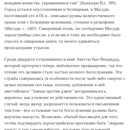
вождями воинства, укрывшимися там” (Балазури II,с. 389).
Город остался опустошенным и безлюдным, и Масуди,
посетивший его в IX в., описывал руины величественного
храма огня с большими колоннами, стенами и рельефами
(Масуди, с. 1403). Священный огонь, по сообщению Масуди,
зороастрийцы унесли, а если им к тому же необходимо было
спасать и священные книги, то нечего удивляться
происшедшим утратам.
Среди двадцати сохранившихся книг Авесты был Вендидад,
который претерпел теперь любопытное превращение, так что
чтение его целиком стало частью ночного богослужения. Эта
служба совершалась (в особенности после чьей-либо смерти) с
целью изгнания сил тьмы, поэтому добавление к ней
авестийского “Закона против дэвов” воспринималось,
вероятно, как усиление ее действенности. Это единственный
случай, когда жрецу разрешается пользоваться письменным
текстом—все остальные части богослужения должны быть
выучены наизусть. Возможно, обычай был введен для того,
чтобы подтвердить зороастрийскую претензию быть “людьми
книги” и тем самым избегать, жестоких преследований.