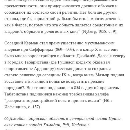
преемственности; они придерживаются древних обычаев и
соблюдают их согласно своей религии. Нет больше другой
страны, где бы зороастрийцы были бы столь многочисленны,
как в Фарсе, потому что эта область является средоточием их
владений, обрядов и религиозных книг” (Nyberg, 1958, с. 9).
Соседний Керман стал преимущественно мусульманским
впервые при Саффаридах (869—903), и в конце X в. все еще
было много зороастрийцев в области Джибал66. Далее к северу
в городах Табаристана (где Гушнасп когда-то оказывал
сопротивление Ардаширу) местная династия сохраняла
старую религию до середины IX в., когда князь Мазьяр поднял
восстание в отчаянной попытке возвратить прежние
порядки67. Восстание подавили, а в 854 г. другой правитель
Табаристана подчинился наконец требованиям халифа
“разорвать зороастрийский пояс и принять ислам” (Ибн
Исфандияр, с. 157).
66 Джибал - гористая область в центральной части Ирана,
включавшая города Хамадан, Рей, Исфахан.