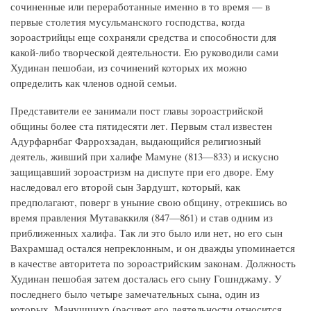
сочиненные или переработанные именно в то время — в
первые столетия мусульманского господства, когда
зороастрийцы еще сохраняли средства и способности для
какой-либо творческой деятельности. Ею руководили сами
Худинан пешобаи, из сочинений которых их можно
определить как членов одной семьи.
Представители ее занимали пост главы зороастрийской
общины более ста пятидесяти лет. Первым стал известен
Адурфарнбаг Фаррохзадан, выдающийся религиозный
деятель, живший при халифе Мамуне (813—833) и искусно
защищавший зороастризм на диспуте при его дворе. Ему
наследовал его второй сын Зардушт, который, как
предполагают, поверг в уныние свою общину, отрекшись во
время правления Мутаваккиля (847—861) и став одним из
приближенных халифа. Так ли это было или нет, но его сын
Вахрамшад остался непреклонным, и он дважды упоминается
в качестве авторитета по зороастрийским законам. Должность
Худинан пешобая затем досталась его сыну Гошнджаму. У
последнего было четыре замечательных сына, один из
которых, Манушчихр (расцвет его деятельности относится