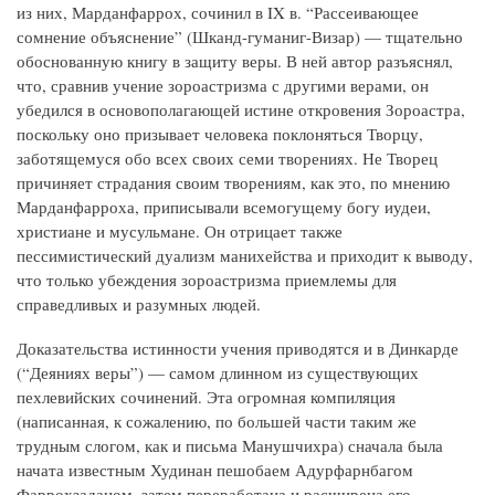
из них, Марданфаррох, сочинил в IX в. “Рассеивающее
сомнение объяснение” (Шканд-гуманиг-Визар) — тщательно
обоснованную книгу в защиту веры. В ней автор разъяснял,
что, сравнив учение зороастризма с другими верами, он
убедился в основополагающей истине откровения Зороастра,
поскольку оно призывает человека поклоняться Творцу,
заботящемуся обо всех своих семи творениях. Не Творец
причиняет страдания своим творениям, как это, по мнению
Марданфарроха, приписывали всемогущему богу иудеи,
христиане и мусульмане. Он отрицает также
пессимистический дуализм манихейства и приходит к выводу,
что только убеждения зороастризма приемлемы для
справедливых и разумных людей.
Доказательства истинности учения приводятся и в Динкарде
(“Деяниях веры”) — самом длинном из существующих
пехлевийских сочинений. Эта огромная компиляция
(написанная, к сожалению, по большей части таким же
трудным слогом, как и письма Манушчихра) сначала была
начата известным Худинан пешобаем Адурфарнбагом
Фаррохзаданом, затем переработана и расширена его