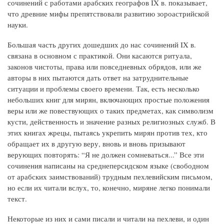
сочинений с работами арабских географов IX в. показывает,
что древние мифы препятствовали развитию зороастрийской
науки.
Большая часть других дошедших до нас сочинений IX в.
связана в основном с практикой. Они касаются ритуала,
законов чистоты, права или повседневных обрядов, или же
авторы в них пытаются дать ответ на затруднительные
ситуации и проблемы своего времени. Так, есть несколько
небольших книг для мирян, включающих простые положения
веры или же повествующих о таких предметах, как символизм
кусти, действенность и значение разных религиозных служб. В
этих книгах жрецы, пытаясь укрепить мирян против тех, кто
обращает их в другую веру, вновь и вновь призывают
верующих повторять: “Я не должен сомневаться...” Все эти
сочинения написаны на среднеперсидском языке (свободном
от арабских заимствований) трудным пехлевийским письмом,
но если их читали вслух, то, конечно, миряне легко понимали
текст.
Некоторые из них и сами писали и читали на пехлеви, и один