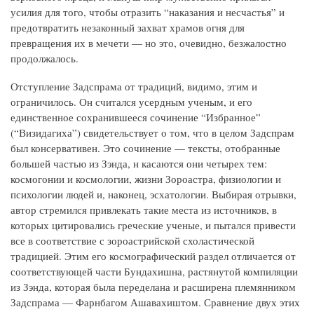
усилия для того, чтобы отразить “наказания и несчастья” и
предотвратить незаконный захват храмов огня для
превращения их в мечети — но это, очевидно, безжалостно
продолжалось.
Отступление Задспрама от традиций, видимо, этим и
ограничилось. Он считался усердным ученым, и его
единственное сохранившееся сочинение “Избранное”
(“Визидагиха”) свидетельствует о том, что в целом Задспрам
был консервативен. Это сочинение — тексты, отобранные
большей частью из Зэнда, н касаются они четырех тем:
космогонии и космологии, жизни Зороастра, физиологии и
психологии людей и, наконец, эсхатологии. Выбирая отрывки,
автор стремился привлекать такие места из источников, в
которых цитировались греческие ученые, и пытался привести
все в соответствие с зороастрийской схоластической
традицией. Этим его космографический раздел отличается от
соответствующей части Бундахишна, растянутой компиляции
из Зэнда, которая была переделана и расширена племянником
Задспрама — Фарнбагом Ашавахиштом. Сравнение двух этих