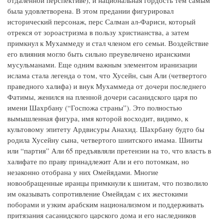
была удовлетворена. В этом предании фигурировал
исторический персонаж, перс Салман ал-Фариси, который
отрекся от зороастризма в пользу христианства, а затем
примкнул к Мухаммеду и стал членом его семьи. Воздействие
его влияния могло быть сильно преувеличено иранскими
мусульманами. Еще одним важным элементом иранизации
ислама стала легенда о том, что Хусейн, сын Али (четвертого
праведного халифа) и внук Мухаммеда от дочери последнего
Фатимы, женился на пленной дочери сасанидского царя по
имени Шахрбану (“Госпожа страны”). Это полностью
вымышленная фигура, имя которой восходит, видимо, к
культовому эпитету Ардвисуры Анахид. Шахрбану будто бы
родила Хусейну сына, четвертого шиитского имама. Шииты
или “партия” Али 65 предъявляли претензии на то, что власть в
халифате по праву принадлежит Али и его потомкам, но
незаконно отобрана у них Омейядами. Многие
новообращенные иранцы примкнули к шиитам, что позволило
им оказывать сопротивление Омейядам с их жестокими
поборами и узким арабским национализмом и поддерживать
притязания сасанидского царского дома и его наследников