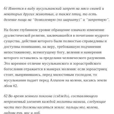
61 Имеется в виду мусульманский запрет на мясо свиней и
некоторых других животных, а также птиц, то есть
деление пищи на “дозволенную (по шариату)” и “запретную”.
На более глубинном уровне обращение означало изменение
дуалистической религии, заключавшейся в почитании мудрого
существа, действия которого были полностью справедливы и
доступны пониманию, на веру, требовавшую подчинения
непостижимому, всемогущему богу, веления и намерения
которого оставались за пределами человеческого разумения.
Это коренное отличие мусульманского и зороастрийского
богословия отражается в манерах моления: если зороастриец
стоит, выпрямившись, перед милостивым господом, то
мусульманин падает перед Аллахом на колени, касаясь земли
лбом 62.
62 Во время земного поклона (сэдждэ), составляющего
непременный элемент каждой молитвы-намаза, следующие
части тел должны касаться земли: пальцы ног, колени,
ладони рук, нос и лоб.