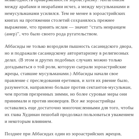
между арабами и неарабами исчез, а между мусульманами и
немусульманами усилился. Тем не менее в зороастрийских
книгах на протяжении столетий сохранялось прежнее
выражение, что принять ислам — значит “стать неиранцем
(анер)”, что было своего рода ругательством.
Аббасиды не только возродили пышность сасанидского двора,
но и подражали сасанидскому авторитаризму в религиозных
делах. (В этом и других подобных случаях можно только
догадываться о той роли, которую сыграли зороастрийские
жрецы, ставшие мусульманами.) Аббасиды начали свое
правление с преследования еретиков, и хотя их рвение было,
разумеется, направлено больше против сектантов-мусульман,
чем против презренных зимми, но более суровые меры они
принимали и против иноверцев. Все же зороастрийцы
оставались еще достаточно многочисленными для того, чтобы
их глава Худинан пешобай продолжал пользоваться уважением
и некоторым влиянием.
Позднее при Аббасидах один из зороастрийских жрецов,