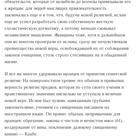
обязательств, которые от колыбели до могилы привязывали его
к жрецам; для людей мыслящих привлекательность
заключалась еще и в том, что, будучи новой религией, ислам
еще не успел разработать свою собственную жесткую
схоластическую догматику, а потому меньше сковывал
независимое мышление. Женщины тоже, хотя в дальнейшем
они во многом проиграли от ислама, сразу же почувствовали
преимущества новой веры, освобождавшей их от соблюдения
законов очищения, столь строго стеснявших их в обыденной
жизни.
И все же многое удерживало иранцев от принятия семитской
религии. На поверхностном уровне это обычаи и привычки,
верность религии предков, которая по сути своего учения и
нравственному значению нисколько не уступала в величии
новой вере. Ислам был чужим, навязанным грубыми
завоевателями, учением со священным писанием на
иностранном языке. Он принес обычаи, непривычные для
иранцев: обрезание, законы о чистом и нечистом мясе (61),
воздержание от вина, поклонение далекому священному
камню — Каабе.