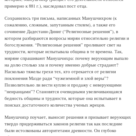
примерно к 881 г.), наследовал пост отца.
Сохранилось три письма, написанных Манушчихром (к
сожалению, сложным, запутанным стилем), а также его
сочинение Дадестани-Диниг (“Религиозные решения”), в
котором разбираются вопросы мирян относительно религии и
богослужения. “Религиозные решения” проливают свет на
трудности, которые испытывала община в те времена. Так,
миряне спрашивают Манушчихра: почему верующим выпало
на долю столько зла и почему именно добрые страдают?
Насколько тяжелы грехи тех, кто отрекается от религии
поклонения Мазде ради “чужеземной и злой веры”?
Позволительно ли вести куплю и продажу с неверующими
“неиранцами”? Становятся очевидными увеличивающаяся
бедность общины и трудности, которые она испытывает в
поисках достаточного количества ученых жрецов.
Манушчихр поучает, выносит решения и призывает верующих
твердо придерживаться законов религии так как последние
были истолкованы авторитетами древности. Он глубоко