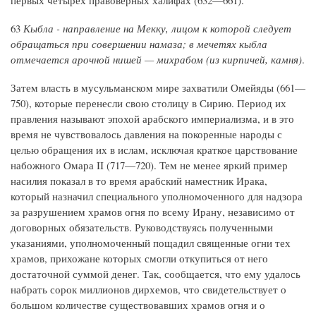
63
Кыбла - направление на Мекку, лицом к которой следует
обращаться при совершении намаза; в мечетях кыбла
отмечается арочной нишей — михрабом (из кирпичей, камня)
.
Затем власть в мусульманском мире захватили Омейяды (661—
750), которые перенесли свою столицу в Сирию. Период их
правления называют эпохой арабского империализма, и в это
время не чувствовалось давления на покоренные народы с
целью обращения их в ислам, исключая краткое царствование
набожного Омара II (717—720). Тем не менее яркий пример
насилия показал в то время арабский наместник Ирака,
который назначил специального уполномоченного для надзора
за разрушением храмов огня по всему Ирану, независимо от
договорных обязательств. Руководствуясь полученными
указаниями, уполномоченный пощадил священные огни тех
храмов, прихожане которых смогли откупиться от него
достаточной суммой денег. Так, сообщается, что ему удалось
набрать сорок миллионов дирхемов, что свидетельствует о
большом количестве существовавших храмов огня и о