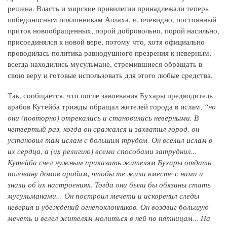
решена. Власть и мирские привилегии принадлежали теперь
победоносным поклонникам Аллаха, и, очевидно, постоянный
приток новообращенных, порой добровольно, порой насильно,
присоединялся к новой вере, потому что, хотя официально
проводилась политика равнодушного презрения к неверным,
всегда находились мусульмане, стремившиеся обращать в
свою веру и готовые использовать для этого любые средства.
Так, сообщается, что после завоевания Бухары предводитель
арабов Кутейба трижды обращал жителей города в ислам,
“но
они (повторно) отрекались и становились неверными. В
четвертый раз, когда он сражался и захватил город, он
установил там ислам с большим трудом. Он вселил ислам в
их сердца, а (их религию) всеми способами затруднил...
Кутейба счел нужным приказать жителям Бухары отдать
половину домов арабам, чтобы те жили вместе с ними и
знали об их настроениях. Тогда они были бы обязаны стать
мусульманами... Он построил мечети и искоренил следы
неверия и убеждений огнепоклонников. Он воздвиг большую
мечеть и велел жителям молиться в ней по пятницам... На