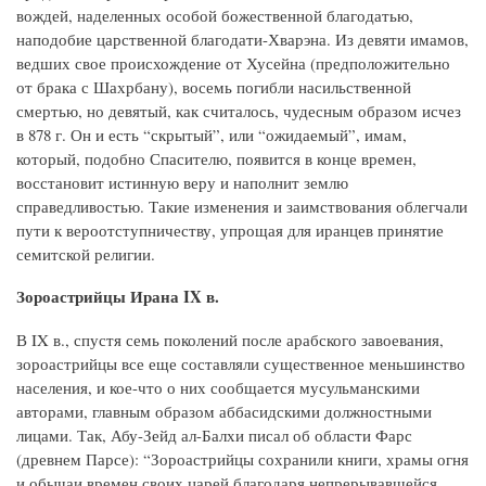
вождей, наделенных особой божественной благодатью,
наподобие царственной благодати-Хварэна. Из девяти имамов,
ведших свое происхождение от Хусейна (предположительно
от брака с Шахрбану), восемь погибли насильственной
смертью, но девятый, как считалось, чудесным образом исчез
в 878 г. Он и есть “скрытый”, или “ожидаемый”, имам,
который, подобно Спасителю, появится в конце времен,
восстановит истинную веру и наполнит землю
справедливостью. Такие изменения и заимствования облегчали
пути к вероотступничеству, упрощая для иранцев принятие
семитской религии.
Зороастрийцы Ирана IX в.
В IX в., спустя семь поколений после арабского завоевания,
зороастрийцы все еще составляли существенное меньшинство
населения, и кое-что о них сообщается мусульманскими
авторами, главным образом аббасидскими должностными
лицами. Так, Абу-Зейд ал-Балхи писал об области Фарс
(древнем Парсе): “Зороастрийцы сохранили книги, храмы огня
и обычаи времен своих царей благодаря непрерывавшейся