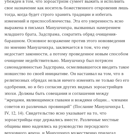
убежден в том, что зороастризм сумеет выжить и исполнить
свое назначение как носитель божественного откровения лишь
тогда, когда будет строго хранить традиции и избегать
изменений и приспособленчества. Эта его уверенность ясно
выражена в письмах Манушчихра, вызванных намерением
младшего брата, Задспрама, сократить обряд очищения-
барашном. Основное возражение против этого нововведения
по мнению Манушчихра, заключается в том, что ему
недостает законности, а потому проведенное новым способом
очищение недействительно. Манушчихр был потрясен
самонадеянностью Задспрама, осмеливавшегося вводить такое
новшество по своей инициативе. Он настаивал на том, что в
религиозных обрядах нельзя ничего изменять не только без его
одобрения, но и без согласия других видных зороастрийцев
эпохи. Должны быть совещания и соглашения между
“жрецами, являющимися главами и вождями общин... членами
советов из различных провинций” (Послание Манушчихра I,
IV, 12, 14). Свидетельство ясно указывает на то, что
зороастрийцы еще держались вместе. Различные местные
общины явно надеялись на руководство персидского
верховного жреца, и Манушчихр мужественно прилагал