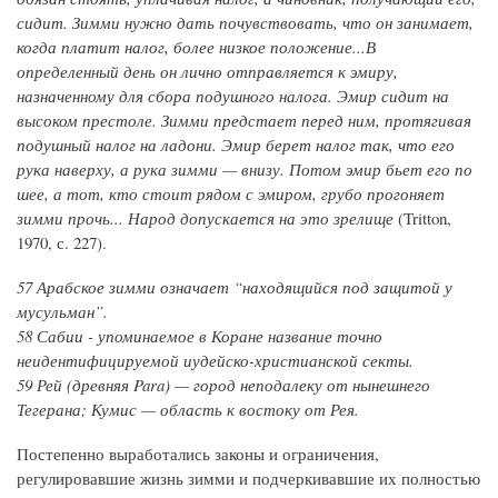
сидит. Зимми нужно дать почувствовать, что он занимает,
когда платит налог, более низкое положение...В
определенный день он лично отправляется к эмиру,
назначенному для сбора подушного налога. Эмир сидит на
высоком престоле. Зимми предстает перед ним, протягивая
подушный налог на ладони. Эмир берет налог так, что его
рука наверху, а рука зимми — внизу. Потом эмир бьет его по
шее, а тот, кто стоит рядом с эмиром, грубо прогоняет
зимми прочь... Народ допускается на это зрелище
(Tritton,
1970, с. 227).
57 Арабское зимми означает “находящийся под защитой у
мусульман”.
58 Сабии - упоминаемое в Коране название точно
неидентифицируемой иудейско-христианской секты.
59 Рей (древняя Para) — город неподалеку от нынешнего
Тегерана; Кумис — область к востоку от Рея.
Постепенно выработались законы и ограничения,
регулировавшие жизнь зимми и подчеркивавшие их полностью