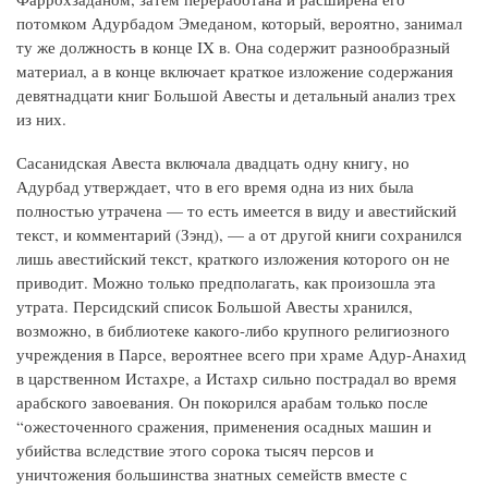
потомком Адурбадом Эмеданом, который, вероятно, занимал
ту же должность в конце IX в. Она содержит разнообразный
материал, а в конце включает краткое изложение содержания
девятнадцати книг Большой Авесты и детальный анализ трех
из них.
Сасанидская Авеста включала двадцать одну книгу, но
Адурбад утверждает, что в его время одна из них была
полностью утрачена — то есть имеется в виду и авестийский
текст, и комментарий (Зэнд), — а от другой книги сохранился
лишь авестийский текст, краткого изложения которого он не
приводит. Можно только предполагать, как произошла эта
утрата. Персидский список Большой Авесты хранился,
возможно, в библиотеке какого-либо крупного религиозного
учреждения в Парсе, вероятнее всего при храме Адур-Анахид
в царственном Истахре, а Истахр сильно пострадал во время
арабского завоевания. Он покорился арабам только после
“ожесточенного сражения, применения осадных машин и
убийства вследствие этого сорока тысяч персов и
уничтожения большинства знатных семейств вместе с