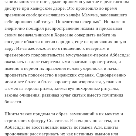
занимавших этот пост, даже принимал участие в религиозном
диспуте при халифском дворе. Это произошло во время
правления свободомыслящего халифа Мамуна, завоевавшего
себе иронический титул “Повелителя неверных”. Но даже он
энергично поощрял распространение ислама и приказывал
своим военачальникам в Хорасане совершать набеги на
соседние области против народов, еще не принявших новую
вару. Из-за жестокости по отношению к неверным и
чрезмерного покровительства мусульманам-персам Аббасиды
оказались на деле смертельными врагами зороастризма, и
именно в период их правления ислам укоренился и начал
процветать повсеместно в иранских странах. Одновременно
ислам все более и более зороастрианизировался, усваивал
элементы зороастризма, заимствуя похоронные ритуалы,
законы очищения, развивая культ святых вместо почитания
божеств.
Шииты также придумали образ, заменивший в их мечтах и
стремлениях фигуру Спасителя. Разочарованные тем, что
Аббасиды не восстановили власть потомков Али, шииты
продолжали рассматривать их как истинных имамов или