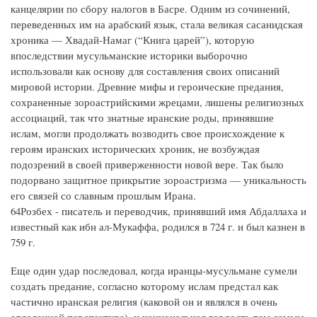
канцелярии по сбору налогов в Басре. Одним из сочинений,
переведенных им на арабский язык, стала великая сасанидская
хроника — Хвадай-Намаг (“Книга царей”), которую
впоследствии мусульманские историки выборочно
использовали как основу для составления своих описаний
мировой истории. Древние мифы и героические предания,
сохраненные зороастрийскими жрецами, лишены религиозных
ассоциаций, так что знатные иранские роды, принявшие
ислам, могли продолжать возводить свое происхождение к
героям иранских исторических хроник, не возбуждая
подозрений в своей приверженности новой вере. Так было
подорвано защитное прикрытие зороастризма — уникальность
его связей со славным прошлым Ирана.
64Розбех - писатель и переводчик, принявший имя Абдаллаха и
известный как ибн ал-Мукаффа, родился в 724 г. и был казнен в
759 г.
Еще один удар последовал, когда иранцы-мусульмане сумели
создать предание, согласно которому ислам предстал как
частично иранская религия (каковой он и являлся в очень
отдаленной перспективе), и национальная гордость тем самым