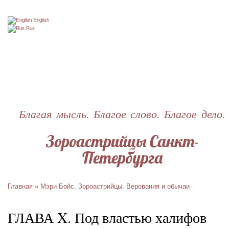
Перейти
к
English
основному
Rus
содержанию
Благая мысль. Благое слово. Благое дело.
Зороастрийцы Санкт-
Петербурга
Главная
Мэри Бойс. Зороастрийцы. Верования и обычаи
Строка
навигации
ГЛАВА X. Под властью халифов