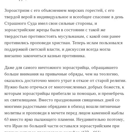
Зороастризм с его объяснением мирских горестей, с его
твердой верой в индивидуальное и всеобщее спасение в день
Страшного Суда имел свои сильные стороны, и
зороастрийские жрецы были в состоянии с такой же
твердостью противостоять мусульманам, с какой они ранее
противились проповеди христиан. Теперь ислам пользовался
поддержкой светской власти, и дискуссия всегда могла
внезапно закончиться казнью противника.
Даже для самого ничтожного зороастрийца, обращавшего
больше внимания на привычные обряды, чем на теологию,
оказалось достаточно много утрат в отказе от старой религии.
Нужно было отречься от многочисленных добрых божеств, к
которым зороастрийцы прибегали за помощью, и пренебречь
их святилищами. Вместо празднования священных дней со
многими радостными обрядами в обиход вошли пятничные
молитвы и проповеди в мечети перед лицом каменной кыблы
63 вместо ярко пылающего пламени. Неудивительно поэтому,
что Иран по большей части оставался зороастрийским при
первых четырех правоверных халифах (632—661).