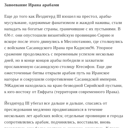
Завоевание Ирана арабами
Еще до того как Йездигерд III взошел на престол, арабы-
мусульмане, одержимые фанатизмом и жаждой наживы, стали
нападать на богатые страны, граничившие с их пустынями. В
636 г. они опустошили византийскую провинцию Сирию и
вскоре после этого двинулись в Месопотамию, где столкнулись
с войсками Сасанидского Ирана при Кадисии56. Упорное
сражение продолжалось с переменным успехом несколько
дней, но в конце концов арабы победили и захватили
прославленную сасанидскую столицу Ктесифон. Еще две
ожесточенные битвы открыли арабам путь на Иранское
нагорье и сокрушили сопротивление Сасанидской империи.
56Кадисия находилась на краю безводной Сирийской пустыни,
к юго-востоку от Евфрата (территория современного Ирака).
Йездигерд III убегал все дальше и дальше, спасаясь от
преследования медленно продвигавшихся в течение
нескольких лет арабских войск; отдельные провинции и города
сопротивлялись арабам, подчинялись, восставали, вновь
покорялись еще более жестоко и, наконец, сдавались. К тому