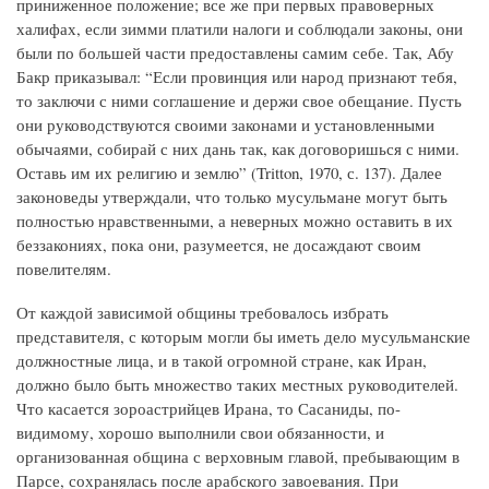
приниженное положение; все же при первых правоверных
халифах, если зимми платили налоги и соблюдали законы, они
были по большей части предоставлены самим себе. Так, Абу
Бакр приказывал: “Если провинция или народ признают тебя,
то заключи с ними соглашение и держи свое обещание. Пусть
они руководствуются своими законами и установленными
обычаями, собирай с них дань так, как договоришься с ними.
Оставь им их религию и землю” (Tritton, 1970, с. 137). Далее
законоведы утверждали, что только мусульмане могут быть
полностью нравственными, а неверных можно оставить в их
беззакониях, пока они, разумеется, не досаждают своим
повелителям.
От каждой зависимой общины требовалось избрать
представителя, с которым могли бы иметь дело мусульманские
должностные лица, и в такой огромной стране, как Иран,
должно было быть множество таких местных руководителей.
Что касается зороастрийцев Ирана, то Сасаниды, по-
видимому, хорошо выполнили свои обязанности, и
организованная община с верховным главой, пребывающим в
Парсе, сохранялась после арабского завоевания. При