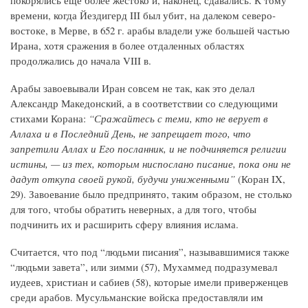
времени, когда Йездигерд III был убит, на далеком северо-
востоке, в Мерве, в 652 г. арабы владели уже большей частью
Ирана, хотя сражения в более отдаленных областях
продолжались до начала VIII в.
Арабы завоевывали Иран совсем не так, как это делал
Александр Македонский, а в соответствии со следующими
стихами Корана:
“Сражайтесь с теми, кто не верует в
Аллаха и в Последний День, не запрещает того, что
запретили Аллах и Его посланник, и не подчиняется религии
истины, — из тех, которым ниспослано писание, пока они не
дадут откупа своей рукой, будучи униженными”
(Коран IX,
29). Завоевание было предпринято, таким образом, не столько
для того, чтобы обратить неверных, а для того, чтобы
подчинить их и расширить сферу влияния ислама.
Считается, что под “людьми писания”, называвшимися также
“людьми завета”, или зимми (57), Мухаммед подразумевал
иудеев, христиан и сабиев (58), которые имели приверженцев
среди арабов. Мусульманские войска предоставляли им