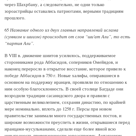
через Шахрбану, а следовательно, не одни только
зороастрийцы оставались патриотами, верными традициям
прошлого.
65
Название одного из двух главных направлений ислама
(суннизм и шиизм) происходит от слов “ши'ат Али”, то есть
“партия Али”.
В VIII в. движение шиитов усилилось, поддерживаемое
сторонниками рода Аббасидов, соперников Омейядов, и
наконец переросло в открытое восстание, которое привело к
победе Аббасидов в 750 г. Новые халифы, опиравшиеся в
основном на поддержку иранцев, проявляли по отношению к
ним особую благосклонность. В своей столице Багдаде они
возродили традиции сасанидского двора и правили с
царственным великолепием, сохраняя династию, по крайней
мере номинально, вплоть до 1258 г. Персы при новом
правительстве занимали много государственных постов, и
широкие возможности преуспеть в жизни, открывшиеся перед
иранцами-мусульманами, сделали еще более явной всю
невыгодность приверженности зороастризму. Антагонизм