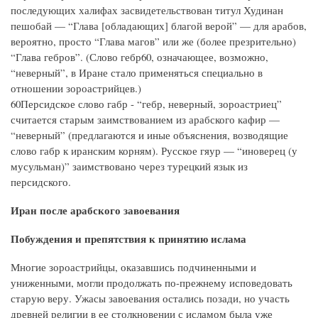
последующих халифах засвидетельствован титул Худинан
пешобай — “Глава [обладающих] благой верой” — для арабов,
вероятно, просто “Глава магов” или же (более презрительно)
“Глава гебров”. (Слово гебр60, означающее, возможно,
“неверный”, в Иране стало применяться специально в
отношении зороастрийцев.)
60Персидское слово габр - “гебр, неверный, зороастриец”
считается старым заимствованием из арабского кафир —
“неверный” (предлагаются и иные объяснения, возводящие
слово габр к иранским корням). Русское гяур — “иноверец (у
мусульман)” заимствовано через турецкий язык из
персидского.
Иран после арабского завоевания
Побуждения и препятствия к принятию ислама
Многие зороастрийцы, оказавшись подчиненными и
униженными, могли продолжать по-прежнему исповедовать
старую веру. Ужасы завоевания остались позади, но участь
древней религии в ее столкновении с исламом была уже