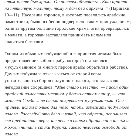
этом месте был храм... Он повелел объявить: „Кто придет
на пятничную молитву, тому я дам два дирхема””
(Наршахи,
10—11). Население городов, в которых поселились арабские
наместники, было особенно подвержено таким принуждениям;
один за другим большие городские храмы огня превращались
в мечети, а горожан заставляли принимать ислам или
спасаться бегством.
Одним из обычных побуждений для принятия ислама было
предоставление свободы рабу, который становился
мусульманином (а многих персов арабы обратили в рабство).
Других побуждала отказываться от старой веры
унизительность сборов подушного налога, что вызывало
негодование сборщиков. “
Мне стало известно, — писал один
арабский наместник местному должностному лицу, — что
жители Согда.... не стали искренними мусульманами. Они
приняли ислам только для того, чтобы избежать подушного
налога. Расследуй это дело и узнай, кто обрезан, исполняет
все предписания веры, искренен в своем обращении в ислам и
может читать стихи Корана. Такого человека освободи от
налога”
.