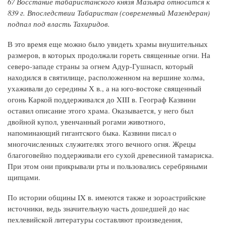
67 Восстание табаристанского князя Мазьяра относится к
839 г. Впоследствии Табаристан (современный Мазендеран)
подпал под власть Тахиридов.
В это время еще можно было увидеть храмы внушительных
размеров, в которых продолжали гореть священные огни. На
северо-западе страны за огнем Адур-Гушнасп, который
находился в святилище, расположенном на вершине холма,
ухаживали до середины Х в., а на юго-востоке священный
огонь Каркой поддерживался до XIII в. Географ Казвини
оставил описание этого храма. Оказывается, у него был
двойной купол, увенчанный рогами животного,
напоминающий гигантского быка. Казвини писал о
многочисленных служителях этого вечного огня. Жрецы
благоговейно поддерживали его сухой древесиной тамариска.
При этом они прикрывали рты и пользовались серебряными
щипцами.
По истории общины IX в. имеются также и зороастрийские
источники, ведь значительную часть дошедшей до нас
пехлевийской литературы составляют произведения,