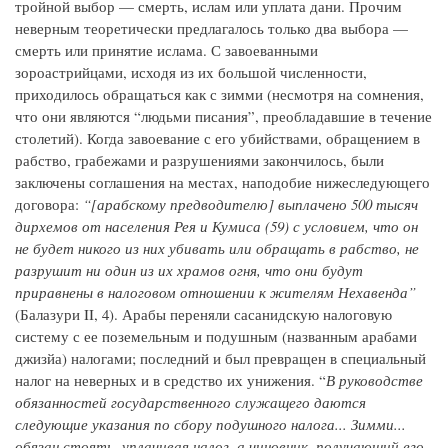
тройной выбор — смерть, ислам или уплата дани. Прочим
неверным теоретически предлагалось только два выбора —
смерть или принятие ислама. С завоеванными
зороастрийцами, исходя из их большой численности,
приходилось обращаться как с зимми (несмотря на сомнения,
что они являются “людьми писания”, преобладавшие в течение
столетий). Когда завоевание с его убийствами, обращением в
рабство, грабежами и разрушениями закончилось, были
заключены соглашения на местах, наподобие нижеследующего
договора:
“[арабскому предводителю] выплачено 500 тысяч
дирхемов от населения Рея и Кумиса (59) с условием, что он
не будет никого из них убивать или обращать в рабство, не
разрушит ни один из их храмов огня, что они будут
приравнены в налоговом отношении к жителям Нехавенда”
(Балазури II, 4). Арабы переняли сасанидскую налоговую
систему с ее поземельным и подушным (названным арабами
джизйа) налогами; последний и был превращен в специальный
налог на неверных и в средство их унижения. “
В руководстве
обязанностей государственного служащего даются
следующие указания по сбору подушного налога... Зимми...
обязан стоять, уплачивая налог, а чиновник, получающий его,