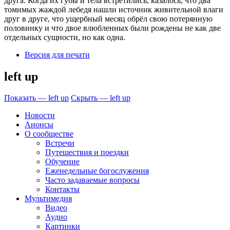
друга. Когда их губы и тела встретились, казалось, что два
томимых жаждой лебедя нашли источник живительной влаги
друг в друге, что ущербный месяц обрёл свою потерянную
половинку и что двое влюбленных были рождены не как две
отдельных сущности, но как одна.
Версия для печати
left up
Показать — left up
Скрыть — left up
Новости
Анонсы
О сообществе
Встречи
Путешествия и поездки
Обучение
Еженедельные богослужения
Часто задаваемые вопросы
Контакты
Мультимедия
Видео
Аудио
Картинки