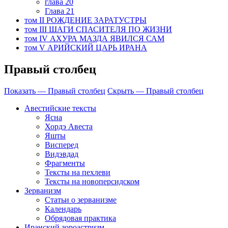
глава 20
Глава 21
том II РОЖДЕНИЕ ЗАРАТУСТРЫ
том III ШАГИ СПАСИТЕЛЯ ПО ЖИЗНИ
том IV АХУРА МАЗДА ЯВИЛСЯ САМ
том V АРИЙСКИЙ ЦАРЬ ИРАНА
Правый столбец
Показать — Правый столбец
Скрыть — Правый столбец
Авестийские тексты
Ясна
Хордэ Авеста
Яшты
Висперед
Видэвдад
Фрагменты
Тексты на пехлеви
Тексты на новоперсидском
Зерванизм
Статьи о зерванизме
Календарь
Обрядовая практика
Иранский зороастризм