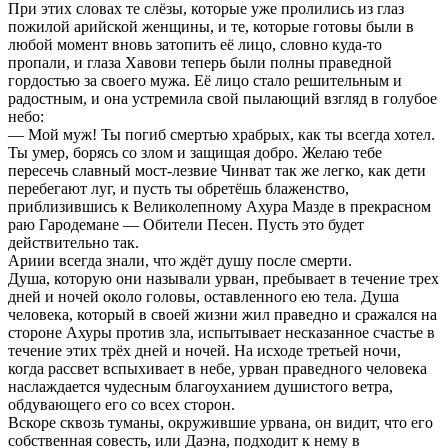
При этих словах те слёзы, которые уже пролились из глаз
пожилой арийской женщины, и те, которые готовы были в
любой момент вновь затопить её лицо, словно куда-то
пропали, и глаза Хавови теперь были полны праведной
гордостью за своего мужа. Её лицо стало решительным и
радостным, и она устремила свой пылающий взгляд в голубое
небо:
— Мой муж! Ты погиб смертью храбрых, как ты всегда хотел.
Ты умер, борясь со злом и защищая добро. Желаю тебе
пересечь славный мост-лезвие Чинват так же легко, как дети
перебегают луг, и пусть ты обретёшь блаженство,
приблизившись к Великолепному Ахура Мазде в прекрасном
раю Гародемане — Обители Песен. Пусть это будет
действительно так.
Ариии всегда знали, что ждёт душу после смерти.
Душа, которую они называли урван, пребывает в течение трех
дней и ночей около головы, оставленного ею тела. Душа
человека, который в своей жизни жил праведно и сражался на
стороне Ахуры против зла, испытывает несказанное счастье в
течение этих трёх дней и ночей. На исходе третьей ночи,
когда рассвет вспыхивает в небе, урван праведного человека
наслаждается чудесным благоуханием душистого ветра,
обдувающего его со всех сторон.
Вскоре сквозь туманы, окружившие урвана, он видит, что его
собственная совесть, или Даэна, подходит к нему в