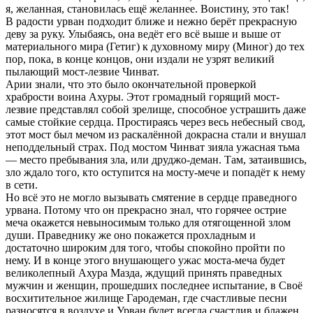
я, желанная, становилась ещё желаннее. Воистину, это так!
В радости урван подходит ближе и нежно берёт прекрасную
деву за руку. Улыбаясь, она ведёт его всё выше и выше от
материального мира (Гетиг) к духовному миру (Миног) до тех
пор, пока, в конце концов, они издали не узрят великий
пылающий мост-лезвие Чинват.
Арии знали, что это было окончательной проверкой
храбрости воина Ахуры. Этот громадный горящий мост-
лезвие представлял собой зрелище, способное устрашить даже
самые стойкие сердца. Простираясь через весь небесный свод,
этот мост был мечом из раскалённой докрасна стали и внушал
неподдельный страх. Под мостом Чинват зияла ужасная тьма
— место пребывания зла, или друджо-деман. Там, затаившись,
зло ждало того, кто оступится на мосту-мече и попадёт к нему
в сети.
Но всё это не могло вызывать смятение в сердце праведного
урвана. Потому что он прекрасно знал, что горячее острие
меча окажется невыносимым только для отягощенной злом
души. Праведнику же оно покажется прохладным и
достаточно широким для того, чтобы спокойно пройти по
нему. И в конце этого внушающего ужас моста-меча будет
великолепный Ахура Мазда, ждущий принять праведных
мужчин и женщин, прошедших последнее испытание, в Своё
восхитительное жилище Гародеман, где счастливые песни
разносятся в воздухе и Урван будет всегда счастлив и блажен