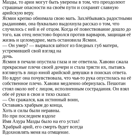
Мазды, то арии могут быть уверены в том, что преодолеют
страшные опасности на своём пути и сохранят славную
арийскую веру.
Ясмин крепко обнимала свою мать. Захлёбываясь радостными
рыданиями, она буквально выдохнула рассказ о том, что
случилось с ней и её отцом. Когда её повествование дошло до
того, как отец неистово боролся против варваров, защищая её
жизнь и целомудрие, мать остановила Ясмин.
— Он умер? — вырвался шёпот из бледных губ матери,
устремившей свой взгляд на
дочь.
Ясмин в печали опустила глаза и не ответила. Хавови сжала
прекрасные плечи своей дочери и стала трясти их, пытаясь
взглянуть в лицо юной арийской девушки в поисках ответа.
Но вдруг она почувствовала, что чья-то рука опустилась на её
собственное плечо. Хавови медленно обернулась. Пешотан
стоял около неё с лицом, исполненным сострадания. Он взял
обе её руки в свои и тихо сказал:
— Он сражался, как истинный воин,
Оставаясь храбрым до конца,
Хоть и силы были неравны.
Но при последнем вздохе
Имя Ахура Мазды было на его устах!
Храбрый арий, его смерть будет всегда
Вдохновлять меня на отмщение.