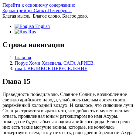
Перейти к основному содержанию
Зороастрийцы Санкт-Петербурга
Благая мысль. Благое слово. Благое дело.
English
Rus
Строка навигации
Главная
Порус Хоми Хавевала. САГА АРИЕВ.
том I. ВЕЛИКОЕ ПЕРЕСЕЛЕНИЕ
Глава 15
Праведность победила зло. Славное Солнце, возлюбленное
светило арийского народа, улыбалось смелым ариям сквозь
разрежённый холодный воздух. И казалось, что сияющие лучи
Солнца стремятся выразить то, что доблесть и мужественная
отвага, проявленная юным ратхештаром во имя Ахуры,
никогда не будут забыты людьми арийского рода. Если среди
них есть такие могучие воины, которые, не колеблясь,
пожертвуют всем, что у них есть, ради древней религии Ахура