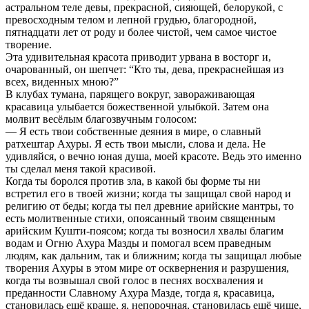
астральном теле девы, прекрасной, сияющей, белорукой, с
превосходным телом и лепной грудью, благородной,
пятнадцати лет от роду и более чистой, чем самое чистое
творение.
Эта удивительная красота приводит урвана в восторг и,
очарованный, он шепчет: “Кто ты, дева, прекраснейшая из
всех, виденных мною?”
В клубах тумана, парящего вокруг, завораживающая
красавица улыбается божественной улыбкой. Затем она
молвит весёлым благозвучным голосом:
— Я есть твои собственные деяния в мире, о славный
ратхештар Ахуры. Я есть твои мысли, слова и дела. Не
удивляйся, о вечно юная душа, моей красоте. Ведь это именно
ты сделал меня такой красивой.
Когда ты боролся против зла, в какой бы форме ты ни
встретил его в твоей жизни; когда ты защищал свой народ и
религию от беды; когда ты пел древние арийские мантры, то
есть молитвенные стихи, опоясанный твоим священным
арийским Кушти-поясом; когда ты возносил хвалы благим
водам и Огню Ахура Мазды и помогал всем праведным
людям, как дальним, так и ближним; когда ты защищал любые
творения Ахуры в этом мире от осквернения и разрушения,
когда ты возвышал свой голос в песнях восхваления и
преданности Славному Ахура Мазде, тогда я, красавица,
становилась ещё краше, я, непорочная, становилась ещё чище,