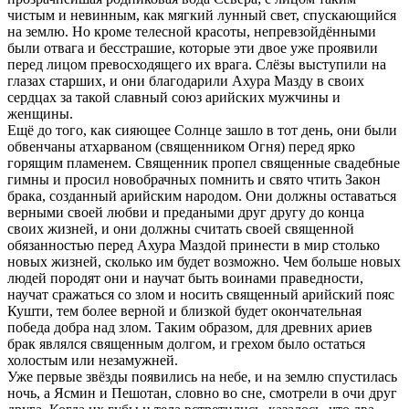
чистым и невинным, как мягкий лунный свет, спускающийся
на землю. Но кроме телесной красоты, непревзойдёнными
были отвага и бесстрашие, которые эти двое уже проявили
перед лицом превосходящего их врага. Слёзы выступили на
глазах старших, и они благодарили Ахура Мазду в своих
сердцах за такой славный союз арийских мужчины и
женщины.
Ещё до того, как сияющее Солнце зашло в тот день, они были
обвенчаны атхарваном (священником Огня) перед ярко
горящим пламенем. Священник пропел священные свадебные
гимны и просил новобрачных помнить и свято чтить Закон
брака, созданный арийским народом. Они должны оставаться
верными своей любви и предаными друг другу до конца
своих жизней, и они должны считать своей священной
обязанностью перед Ахура Маздой принести в мир столько
новых жизней, сколько им будет возможно. Чем больше новых
людей породят они и научат быть воинами праведности,
научат сражаться со злом и носить священный арийский пояс
Кушти, тем более верной и близкой будет окончательная
победа добра над злом. Таким образом, для древних ариев
брак являлся священным долгом, и грехом было остаться
холостым или незамужней.
Уже первые звёзды появились на небе, и на землю спустилась
ночь, а Ясмин и Пешотан, словно во сне, смотрели в очи друг