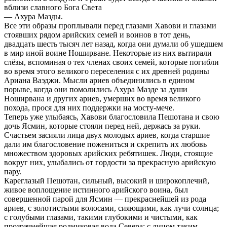
вблизи славного Бога Света
— Ахура Мазды.
Все эти образы проплывали перед глазами Хавови и глазами
стоявших рядом арийских семей и воинов в тот день,
двадцать шесть тысяч лет назад, когда они думали об ушедшем
в мир иной воине Ноширване. Некоторые из них вытирали
слёзы, вспоминая о тех членах своих семей, которые погибли
во время этого великого переселения с их древней родины
Ариана Ваэджи. Мысли ариев объединились в едином
порыве, когда они помолились Ахура Мазде за души
Ноширвана и других ариев, умерших во время великого
похода, прося для них поддержки на мосту-мече.
Теперь уже улыбаясь, Хавови благословила Пешотана и свою
дочь Ясмин, которые стояли перед ней, держась за руки.
Счастьем засияли лица двух молодых ариев, когда старшие
дали им благословение пожениться и скрепить их любовь
множеством здоровых арийских ребятишек. Люди, стоящие
вокруг них, улыбались от гордости за прекрасную арийскую
пару.
Кареглазый Пешотан, сильный, высокий и широкоплечий,
живое воплощение истинного арийского воина, был
совершенной парой для Ясмин — прекраснейшей из рода
ариев, с золотистыми волосами, сияющими, как лучи солнца;
с голубыми глазами, такими глубокими и чистыми, как
прозрачнейшая родниковая вода Севера; с лицом таким