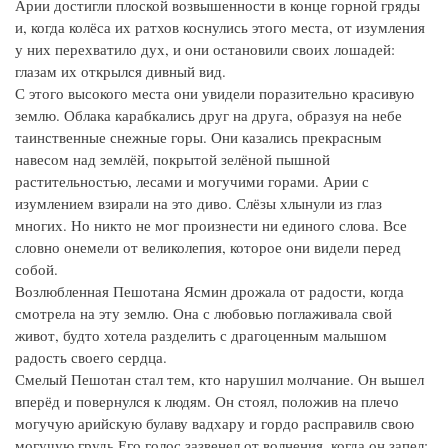
Арии достигли плоской возвышенности в конце горной гряды
и, когда колёса их ратхов коснулись этого места, от изумления
у них перехватило дух, и они остановили своих лошадей:
глазам их открылся дивный вид.
С этого высокого места они увидели поразительно красивую
землю. Облака карабкались друг на друга, образуя на небе
таинственные снежные горы. Они казались прекрасным
навесом над землёй, покрытой зелёной пышной
растительностью, лесами и могучими горами. Арии с
изумлением взирали на это диво. Слёзы хлынули из глаз
многих. Но никто не мог произнести ни единого слова. Все
словно онемели от великолепия, которое они видели перед
собой.
Возлюбленная Пешотана Ясмин дрожала от радости, когда
смотрела на эту землю. Она с любовью поглаживала свой
живот, будто хотела разделить с драгоценным малышом
радость своего сердца.
Смелый Пешотан стал тем, кто нарушил молчание. Он вышел
вперёд и повернулся к людям. Он стоял, положив на плечо
могучую арийскую булаву вадхару и гордо расправилв свою
могучую грудь Его голос зазвенел от волнения, когда он запел: