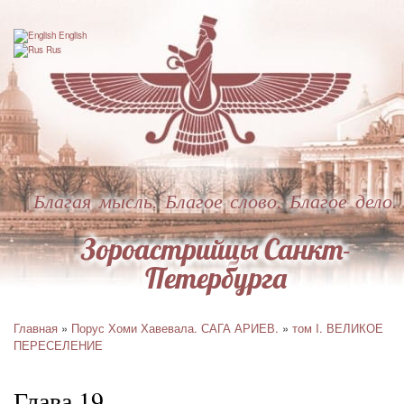
Перейти
к
English
основному
Rus
содержанию
Благая мысль. Благое слово. Благое дело.
Зороастрийцы Санкт-
Петербурга
Главная
Порус Хоми Хавевала. САГА АРИЕВ.
том I. ВЕЛИКОЕ
Строка
ПЕРЕСЕЛЕНИЕ
навигации
Глава 19