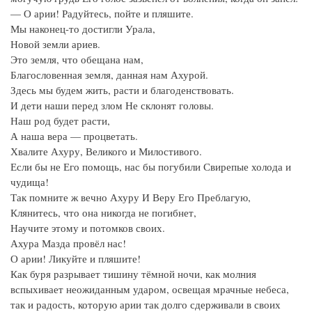
— О арии! Радуйтесь, пойте и пляшите.
Мы наконец-то достигли Урала,
Новой земли ариев.
Это земля, что обещана нам,
Благословенная земля, данная нам Ахурой.
Здесь мы будем жить, расти и благоденствовать.
И дети наши перед злом Не склонят головы.
Наш род будет расти,
А наша вера — процветать.
Хвалите Ахуру, Великого и Милостивого.
Если бы не Его помощь, нас бы погубили Свирепые холода и
чудища!
Так помните ж вечно Ахуру И Веру Его Преблагую,
Клянитесь, что она никогда не погибнет,
Научите этому и потомков своих.
Ахура Мазда провёл нас!
О арии! Ликуйте и пляшите!
Как буря разрывает тишину тёмной ночи, как молния
вспыхивает неожиданным ударом, освещая мрачные небеса,
так и радость, которую арии так долго сдерживали в своих