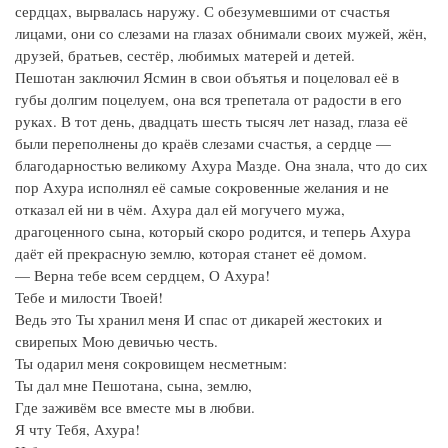
сердцах, вырвалась наружу. С обезумевшими от счастья
лицами, они со слезами на глазах обнимали своих мужей, жён,
друзей, братьев, сестёр, любимых матерей и детей.
Пешотан заключил Ясмин в свои объятья и поцеловал её в
губы долгим поцелуем, она вся трепетала от радости в его
руках. В тот день, двадцать шесть тысяч лет назад, глаза её
были переполнены до краёв слезами счастья, а сердце —
благодарностью великому Ахура Мазде. Она знала, что до сих
пор Ахура исполнял её самые сокровенные желания и не
отказал ей ни в чём. Ахура дал ей могучего мужа,
драгоценного сына, который скоро родится, и теперь Ахура
даёт ей прекрасную землю, которая станет её домом.
— Верна тебе всем сердцем, О Ахура!
Тебе и милости Твоей!
Ведь это Ты хранил меня И спас от дикарей жестоких и
свирепых Мою девичью честь.
Ты одарил меня сокровищем несметным:
Ты дал мне Пешотана, сына, землю,
Где заживём все вместе мы в любви.
Я чту Тебя, Ахура!