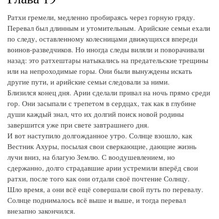
Ратхи гремели, медленно пробираясь через горную гряду.
Перевал был длинным и утомительным. Арийские семьи ехали
по следу, оставленному колесницами движущихся впереди
воинов-разведчиков. Но иногда следы виляли и поворачивали
назад: это ратхештары натыкались на предательские трещины
или на непроходимые горы. Они были вынуждены искать
другие пути, и арийские семьи следовали за ними.
Близился конец дня. Арии сделали привал на ночь прямо среди
гор. Они засыпали с трепетом в сердцах, так как в глубине
души каждый знал, что их долгий поиск новой родины
завершится уже при свете завтрашнего дня.
И вот наступило долгожданное утро. Солнце взошло, как
Вестник Ахуры, посылая свои сверкающие, дающие жизнь
лучи вниз, на благую Землю. С воодушевлением, но
сдержанно, долго страдавшие арии устремили вперёд свои
ратхи, после того как они отдали своё почтение Солнцу.
Шло время, а они всё ещё совершали свой путь по перевалу.
Солнце поднималось всё выше и выше, и тогда перевал
внезапно закончился.