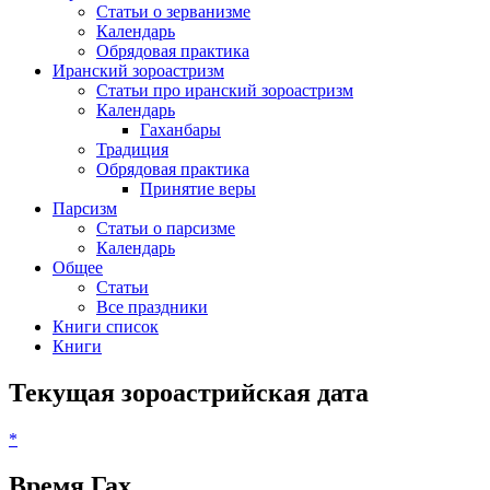
Статьи о зерванизме
Календарь
Обрядовая практика
Иранский зороастризм
Статьи про иранский зороастризм
Календарь
Гаханбары
Традиция
Обрядовая практика
Принятие веры
Парсизм
Статьи о парсизме
Календарь
Общее
Статьи
Все праздники
Книги список
Книги
Текущая зороастрийская дата
*
Время Гах