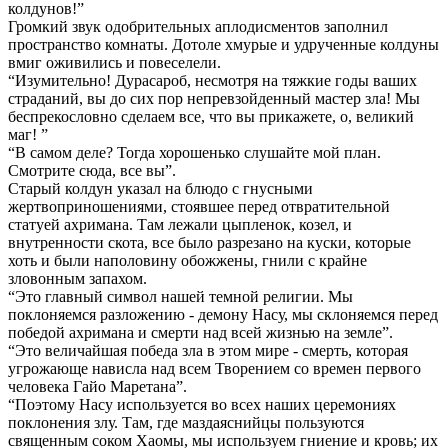
колдунов!”
Громкий звук одобрительных аплодисментов заполнил
пространство комнаты. Дотоле хмурые и удрученные колдуны
вмиг оживились и повеселели.
“Изумительно! Дурасароб, несмотря на тяжкие годы ваших
страданий, вы до сих пор непревзойденный мастер зла! Мы
беспрекословно сделаем все, что вы прикажете, о, великий
маг! ”
“В самом деле? Тогда хорошенько слушайте мой план.
Смотрите сюда, все вы”.
Старый колдун указал на блюдо с гнусными
жертвоприношениями, стоявшее перед отвратительной
статуей ахримана. Там лежали цыпленок, козел, и
внутренности скота, все было разрезано на куски, которые
хоть и были наполовину обожжены, гнили с крайне
зловонным запахом.
“Это главный символ нашей темной религии. Мы
поклоняемся разложению - демону Насу, мы склоняемся перед
победой ахримана и смерти над всей жизнью на земле”.
“Это величайшая победа зла в этом мире - смерть, которая
угрожающе нависла над всем Творением со времен первого
человека Гайо Маретана”.
“Поэтому Насу используется во всех наших церемониях
поклонения злу. Там, где маздаяснийцы пользуются
священным соком Хаомы, мы используем гниение и кровь; их