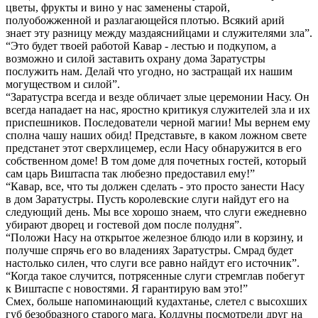
цветы, фрукты и вино у нас заменены старой,
полуобожженной и разлагающейся плотью. Всякий арий
знает эту разницу между маздаяснийцами и служителями зла”.
“Это будет твоей работой Кавар - лестью и подкупом, а
возможно и силой заставить охрану дома Заратустры
послужить нам. Делай что угодно, но застращай их нашим
могуществом и силой”.
“Заратустра всегда и везде обличает злые церемонии Насу. Он
всегда нападает на нас, яростно критикуя служителей зла и их
приспешников. Последователи черной магии! Мы вернем ему
сполна чашу наших обид! Представьте, в каком ложном свете
предстанет этот сверхлицемер, если Насу обнаружится в его
собственном доме! В том доме для почетных гостей, который
сам царь Виштаспа так любезно предоставил ему!”
“Кавар, все, что ты должен сделать - это просто занести Насу
в дом Заратустры. Пусть королевские слуги найдут его на
следующий день. Мы все хорошо знаем, что слуги ежедневно
убирают дворец и гостевой дом после полудня”.
“Положи Насу на открытое железное блюдо или в корзину, и
получше спрячь его во владениях Заратустры. Смрад будет
настолько силен, что слуги все равно найдут его источник”.
“Когда такое случится, потрясенные слуги стремглав побегут
к Виштаспе с новостями. Я гарантирую вам это!”
Смех, больше напоминающий кудахтанье, слетел с высохших
губ безобразного старого мага. Колдуны посмотрели друг на