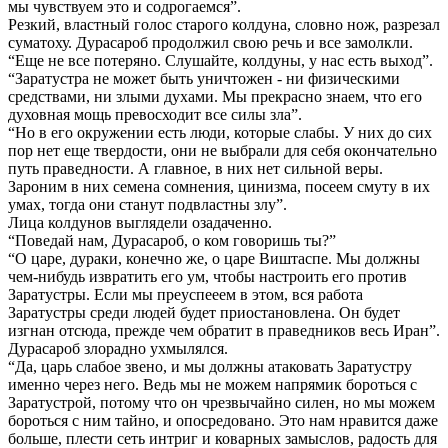
мы чувствуем это и содрогаемся”.
Резкий, властный голос старого колдуна, словно нож, разрезал
суматоху. Дурасароб продолжил свою речь и все замолкли.
“Еще не все потеряно. Слушайте, колдуны, у нас есть выход”.
“Заратустра не может быть уничтожен - ни физическими
средствами, ни злыми духами. Мы прекрасно знаем, что его
духовная мощь превосходит все силы зла”.
“Но в его окружении есть люди, которые слабы. У них до сих
пор нет еще твердости, они не выбрали для себя окончательно
путь праведности. А главное, в них нет сильной веры.
Зароним в них семена сомнения, цинизма, посеем смуту в их
умах, тогда они станут подвластны злу”.
Лица колдунов выглядели озадаченно.
“Поведай нам, Дурасароб, о ком говоришь ты?”
“О царе, дураки, конечно же, о царе Виштаспе. Мы должны
чем-нибудь извратить его ум, чтобы настроить его против
Заратустры. Если мы преуспееем в этом, вся работа
Заратустры среди людей будет приостановлена. Он будет
изгнан отсюда, прежде чем обратит в праведников весь Иран”.
Дурасароб злорадно ухмылялся.
“Да, царь слабое звено, и мы должны атаковать Заратустру
именно через него. Ведь мы не можем напрямик бороться с
Заратустрой, потому что он чрезвычайно силен, но мы можем
бороться с ним тайно, и опосредовано. Это нам нравится даже
больше, плести сеть интриг и коварных замыслов, радость для