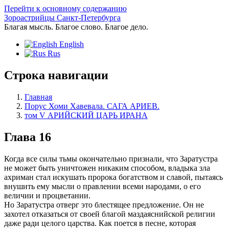
Перейти к основному содержанию
Зороастрийцы Санкт-Петербурга
Благая мысль. Благое слово. Благое дело.
English
Rus
Строка навигации
Главная
Порус Хоми Хавевала. САГА АРИЕВ.
том V АРИЙСКИЙ ЦАРЬ ИРАНА
Глава 16
Когда все силы тьмы окончательно признали, что Заратустра
не может быть уничтожен никаким способом, владыка зла
ахриман стал искушать пророка богатством и славой, пытаясь
внушить ему мысли о правлении всеми народами, о его
величии и процветании.
Но Заратустра отверг это блестящее предложение. Он не
захотел отказаться от своей благой маздаяснийской религии
даже ради целого царства. Как поется в песне, которая