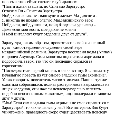
повсеместно сейчас слетает с губ иранцев:
”Паити ахмаи авашата, ио Спитамо Заратустро -
Отвечал Он - Спитама Заратустра.
Нойд хе апаставане - вангхуним даенам Маздаясним -
Я никогда не предам благую Маздаяснийскую веру,
Нойд аста, нойд уштанем, нойд баодхасча урвисаяд -
Даже если мои кости, мое дыхание жизни
И мой интеллект будут отделены друг от друга”.
Заратустра, таким образом, провозгласил свой жизненный
путь - самоотверженное служение своей вере -
маздаяснийской религии. Заратустра восславил воды (Аппам)
и пропел Ахунвар. Сила молитвы подхватила ахримана и
подбросила вверх, так что он поспешно скрылся за
горизонтом.
“Последователи черной магии, я знаю истину. Я слышал эту
печальную повесть из уст самого владыки тьмы ахримана”.
Устав говорить, повелитель магов замолчал. Паника тут же
охватила собравшихся, полная растерянность выражалась на
лицах колдунов, они начали нечленораздельно лепетать
подобно неосознанным животным, ища поддержки и защиты
друг у друга.
“Увы! Если сам владыка тьмы ахриман не смог справиться с
Заратустрой, то какие шансы у нас? Все потеряно. Зло будет
уничтожено, праведность скоро будет царствовать повсюду,