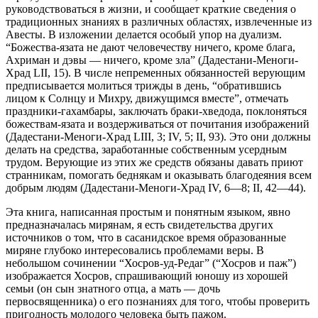
руководствоваться в жизни, и сообщает краткие сведения о
традиционных знаниях в различных областях, извлеченные из
Авесты. В изложении делается особый упор на дуализм.
“Божества-язата не дают человечеству ничего, кроме блага,
Ахриман и дэвы — ничего, кроме зла” (Дадестани-Меноги-
Храд LII, 15). В числе непременных обязанностей верующим
предписывается молиться трижды в день, “обратившись
лицом к Солнцу и Михру, движущимся вместе”, отмечать
праздники-гахамбары, заключать браки-хведода, поклоняться
божествам-язата и воздерживаться от почитания изображений
(Дадестани-Меноги-Храд LIII, 3; IV, 5; II, 93). Это они должны
делать на средства, заработанные собственным усердным
трудом. Верующие из этих же средств обязаны давать приют
странникам, помогать беднякам и оказывать благодеяния всем
добрым людям (Дадестани-Меноги-Храд IV, 6—8; II, 42—44).
Эта книга, написанная простым и понятным языком, явно
предназначалась мирянам, я есть свидетельства других
источников о том, что в сасанидское время образованные
миряне глубоко интересовались проблемами веры. В
небольшом сочинении “Хосров-уд-Редаг” (“Хосров и паж”)
изображается Хосров, спрашивающий юношу из хорошей
семьи (он сын знатного отца, а мать — дочь
первосвященника) о его познаниях для того, чтобы проверить
пригодность молодого человека быть пажом.