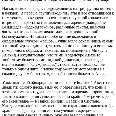
Наски, в свою очередь, подразделялись на три группы по семь
в каждой. В первую группу входили Гаты и все относящиеся к
ним тексты, во вторую — сочинения по ученой схоластике, а
в третью — трактаты-наставления для жрецов (наподобие
Вендидада), кодексы законов, различные тексты, включая
яшты, в которых выискивали материал, дополнявший
богослужения. Но сами по себе они не включались в
ежедневные службы жрецов. Лучше всего сохранились самый
длинный Фравардин-яшт, читаемый по покойнику и во время
похоронного обряда, а также яшты, посвященные Михру и
Анахид. Неудивительно, что гимн Ардвисуре Анахите,
любимому божеству сасанидской династии, носит следы
использования “блуждающих” стихов, встречающихся не
только в одном яште, а также содержит заимствования из
гимнов другим божествам, в особенности божеству Аши.
Упоминание об обнародовании на совете Большой Авесты из
двадцати одного наска, видимо, подразумевает, что копии
этого огромного труда послали главным жрецам в провинции,
так что в одно время существовало по крайней мере четыре
его экземпляра — в Парсе, Мидии, Парфии и Систане.
Каждый список был помещен в книгохранилище какого-либо
храма огня для изучения его там учеными жрецами.
Письменная Авеста, видимо, оказывала мало влияния на