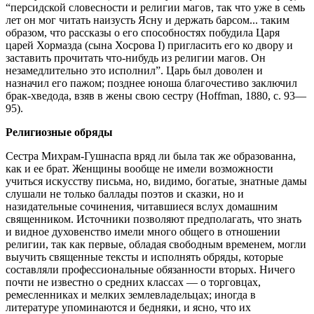
“персидской словесности и религии магов, так что уже в семь
лет он мог читать наизусть Ясну и держать барсом... таким
образом, что рассказы о его способностях побудила Царя
царей Хормазда (сына Хосрова I) пригласить его ко двору и
заставить прочитать что-нибудь из религии магов. Он
незамедлительно это исполнил”. Царь был доволен и
назначил его пажом; позднее юноша благочестиво заключил
брак-хведода, взяв в жены свою сестру (Hoffman, 1880, с. 93—
95).
Религиозные обряды
Сестра Михрам-Гушнаспа вряд ли была так же образованна,
как и ее брат. Женщины вообще не имели возможности
учиться искусству письма, но, видимо, богатые, знатные дамы
слушали не только баллады поэтов и сказки, но и
назидательные сочинения, читавшиеся вслух домашним
священником. Источники позволяют предполагать, что знать
и видное духовенство имели много общего в отношении
религии, так как первые, обладая свободным временем, могли
выучить священные тексты и исполнять обряды, которые
составляли профессиональные обязанности вторых. Ничего
почти не известно о средних классах — о торговцах,
ремесленниках и мелких землевладельцах; иногда в
литературе упоминаются и бедняки, и ясно, что их