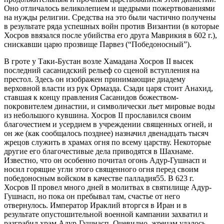
Оно отличалось великолепием и щедрыми пожертвованиями
на нужды религии. Средства на это были частично получены
в результате ряда успешных войн против Византии (в которые
Хосров ввязался после убийства его друга Маврикия в 602 г.),
снискавши царю прозвище Парвез (“Победоносный”).
В гроте у Таки-Бустан возле Хамадана Хосров II высек
последний сасанидский рельеф со сценой вступления на
престол. Здесь он изображен принимающие диадему
верховной власти из рук Ормазда. Сзади царя стоит Анахид,
ставшая к концу правления Сасанидов божеством-
покровителем династии, и символически льет мировые воды
из небольшого кувшина. Хосров II прославился своим
благочестием и усердием в учреждении священных огней, и
он же (как сообщалось позднее) назначил двенадцать тысяч
жрецов служить в храмах огня по всему царству. Некоторые
другие его благочестивые дела приводятся в Шахнаме.
Известно, что он особенно почитал огонь Адур-Гушнасп и
носил горящие угли этого священного огня перед своим
победоносным войском в качестве палладия55. В 623 г.
Хосров II провел много дней в молитвах в святилище Адур-
Гушнасп, но пока он пребывал там, счастье от него
отвернулось. Император Ираклий вторгся в Иран и в
результате опустошительной военной кампании захватил и
разграбил храм Адур-Гушнасп. Очевидно, жрецам удалось