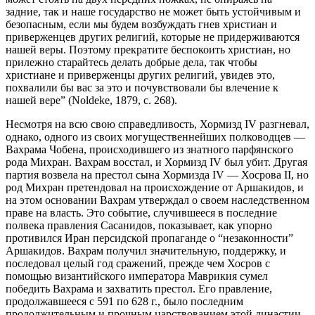
задние, так и наше государство не может быть устойчивым и
безопасным, если мы будем возбуждать гнев христиан и
приверженцев других религий, которые не придерживаются
нашей веры. Поэтому прекратите беспокоить христиан, но
прилежно старайтесь делать добрые дела, так чтобы
христиане и приверженцы других религий, увидев это,
похвалили бы вас за это и почувствовали бы влечение к
нашей вере” (Noldeke, 1879, с. 268).
Несмотря на всю свою справедливость, Хормизд IV разгневал,
однако, одного из своих могущественнейших полководцев —
Вахрама Чобена, происходившего из знатного парфянского
рода Михран. Вахрам восстал, и Хормизд IV был убит. Другая
партия возвела на престол сына Хормизда IV — Хосрова II, но
род Михран претендовал на происхождение от Аршакидов, и
на этом основании Вахрам утверждал о своем наследственном
праве на власть. Это событие, случившееся в последние
полвека правления Сасанидов, показывает, как упорно
противился Иран персидской пропаганде о “незаконности”
Аршакидов. Вахрам получил значительную, поддержку, и
последовал целый год сражений, прежде чем Хосров с
помощью византийского императора Маврикия сумел
победить Вахрама и захватить престол. Его правление,
продолжавшееся с 591 по 628 г., было последним
продолжительным и прочным царствованием этой династии.