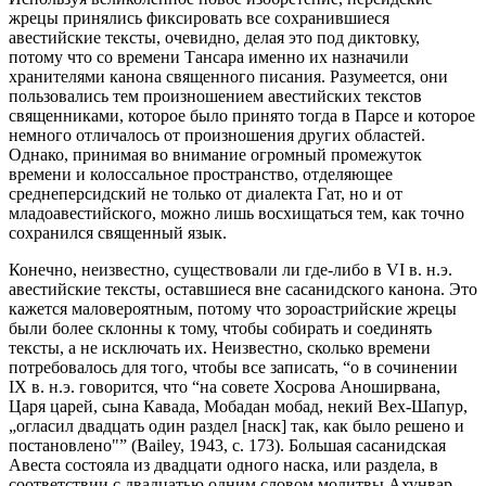
жрецы принялись фиксировать все сохранившиеся
авестийские тексты, очевидно, делая это под диктовку,
потому что со времени Тансара именно их назначили
хранителями канона священного писания. Разумеется, они
пользовались тем произношением авестийских текстов
священниками, которое было принято тогда в Парсе и которое
немного отличалось от произношения других областей.
Однако, принимая во внимание огромный промежуток
времени и колоссальное пространство, отделяющее
среднеперсидский не только от диалекта Гат, но и от
младоавестийского, можно лишь восхищаться тем, как точно
сохранился священный язык.
Конечно, неизвестно, существовали ли где-либо в VI в. н.э.
авестийские тексты, оставшиеся вне сасанидского канона. Это
кажется маловероятным, потому что зороастрийские жрецы
были более склонны к тому, чтобы собирать и соединять
тексты, а не исключать их. Неизвестно, сколько времени
потребовалось для того, чтобы все записать, “о в сочинении
IХ в. н.э. говорится, что “на совете Хосрова Аноширвана,
Царя царей, сына Кавада, Мобадан мобад, некий Вех-Шапур,
„огласил двадцать один раздел [наск] так, как было решено и
постановлено"” (Bailey, 1943, с. 173). Большая сасанидская
Авеста состояла из двадцати одного наска, или раздела, в
соответствии с двадцатью одним словом молитвы Ахунвар.