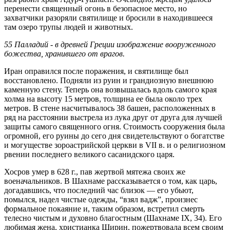
перенести священный огонь в безопасное место, но
захватчики разоряли святилище и бросили в находившееся
там озеро трупы людей и животных.
55 Палладий - в древней Греции изображение вооруженного
божества, хранившего от врагов.
Иран оправился после поражения, и святилище был
восстановлено. Подняли из руин и грандиозную внешнюю
каменную стену. Теперь она возвышалась вдоль самого края
холма на высоту 15 метров, толщина ее была около трех
метров. В стене насчитывалось 38 башен, расположенных в
ряд на расстоянии выстрела из лука друг от друга для лучшей
защиты самого священного огня. Стоимость сооружения была
огромной, его руины до сего дня свидетельствуют о богатстве
и могуществе зороастрийской церкви в VII в. и о религиозном
рвении последнего великого сасанидского царя.
Хосров умер в 628 г., пав жертвой мятежа своих же
военачальников. В Шахнаме рассказывается о том, как царь,
догадавшись, что последний час близок — его убьют,
помылся, надел чистые одежды, “взял вадж”, произнес
формальное покаяние и, таким образом, встретил смерть
телесно чистым и духовно благостным (Шахнаме IX, 34). Его
любимая жена, христианка Ширин, пожертвовала всем своим