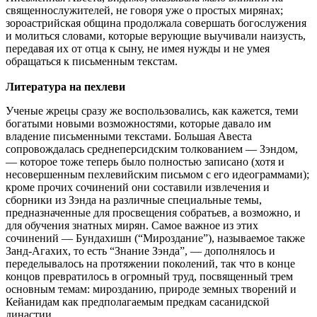
священнослужителей, не говоря уже о простых мирянах;
зороастрийская община продолжала совершать богослужения
и молиться словами, которые верующие выучивали наизусть,
передавая их от отца к сыну, не имея нужды и не умея
обращаться к письменным текстам.
Литература на пехлеви
Ученые жрецы сразу же воспользовались, как кажется, теми
богатыми новыми возможностями, которые давало им
владение письменными текстами. Большая Авеста
сопровождалась среднеперсидским толкованием — Зэндом,
— которое тоже теперь было полностью записано (хотя и
несовершенным пехлевийским письмом с его идеограммами);
кроме прочих сочинений они составили извлечения и
сборники из Зэнда на различные специальные темы,
предназначенные для просвещения собратьев, а возможно, и
для обучения знатных мирян. Самое важное из этих
сочинений — Бундахишн (“Мироздание”), называемое также
Занд-Агахих, то есть “Знание Зэнда”, — дополнялось и
переделывалось на протяжении поколений, так что в конце
концов превратилось в огромный труд, посвященный трем
основным темам: мирозданию, природе земных творений и
Кейанидам как предполагаемым предкам сасанидской
династии.