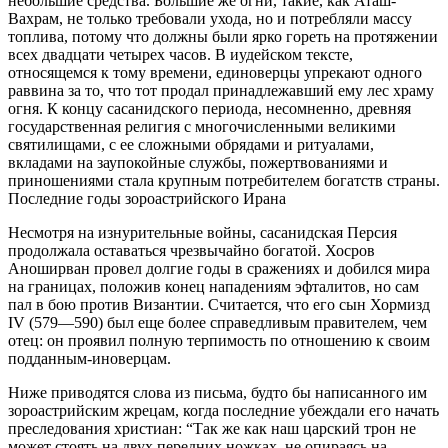
небольшие средства. Большие же огни, такие, как Аташ-
Вахрам, не только требовали ухода, но и потребляли массу
топлива, потому что должны были ярко гореть на протяжении
всех двадцати четырех часов. В иудейском тексте,
относящемся к тому времени, единоверцы упрекают одного
раввина за то, что тот продал принадлежавший ему лес храму
огня. К концу сасанидского периода, несомненно, древняя
государственная религия с многочисленными великими
святилищами, с ее сложными обрядами и ритуалами,
вкладами на заупокойные службы, пожертвованиями и
приношениями стала крупным потребителем богатств страны.
Последние годы зороастрийского Ирана
Несмотря на изнурительные войны, сасанидская Персия
продолжала оставаться чрезвычайно богатой. Хосров
Аноширван провел долгие годы в сражениях и добился мира
на границах, положив конец нападениям эфталитов, но сам
пал в бою против Византии. Считается, что его сын Хормизд
IV (579—590) был еще более справедливым правителем, чем
отец: он проявил полную терпимость по отношению к своим
подданным-иноверцам.
Ниже приводятся слова из письма, будто бы написанного им
зороастрийским жрецам, когда последние убеждали его начать
преследования христиан: “Так же как наш царский трон не
может стоять на двух передних ножках, не опираясь на