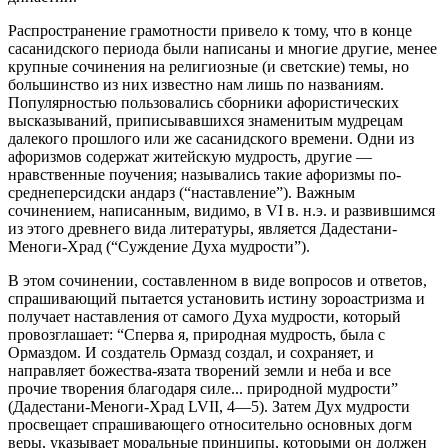
Распространение грамотности привело к тому, что в конце
сасанидского периода были написаны и многие другие, менее
крупные сочинения на религиозные (и светские) темы, но
большинство из них известно нам лишь по названиям.
Популярностью пользовались сборники афористических
высказываний, приписывавшихся знаменитым мудрецам
далекого прошлого или же сасанидского времени. Одни из
aфоpизмoв содержат житейскую мудрость, другие —
нравственные поучения; назывались такие афоризмы по-
среднеперсидски андарз (“наставление”). Важным
сочинением, написанным, видимо, в VI в. н.э. и развившимся
из этого древнего вида литературы, является Дадестани-
Меноги-Храд (“Суждение Духа мудрости”).
В этом сочинении, составленном в виде вопросов и ответов,
спрашивающий пытается установить истину зороастризма и
получает наставления от самого Духа мудрости, который
провозглашает: “Сперва я, природная мудрость, была с
Ормаздом. И создатель Ормазд создал, и сохраняет, и
направляет божества-язата творений земли и неба и все
прочие творения благодаря силе... природной мудрости”
(Дадестани-Меноги-Храд LVII, 4—5). Затем Дух мудрости
просвещает спрашивающего относительно основных догм
веры, указывает моральные принципы, которыми он должен