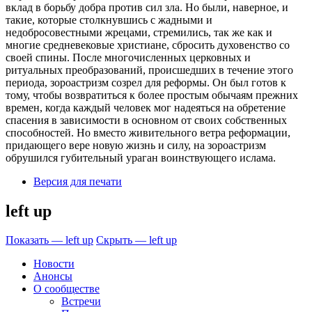
вклад в борьбу добра против сил зла. Но были, наверное, и
такие, которые столкнувшись с жадными и
недобросовестными жрецами, стремились, так же как и
многие средневековые христиане, сбросить духовенство со
своей спины. После многочисленных церковных и
ритуальных преобразований, происшедших в течение этого
периода, зороастризм созрел для реформы. Он был готов к
тому, чтобы возвратиться к более простым обычаям прежних
времен, когда каждый человек мог надеяться на обретение
спасения в зависимости в основном от своих собственных
способностей. Но вместо живительного ветра реформации,
придающего вере новую жизнь и силу, на зороастризм
обрушился губительный ураган воинствующего ислама.
Версия для печати
left up
Показать — left up
Скрыть — left up
Новости
Анонсы
О сообществе
Встречи