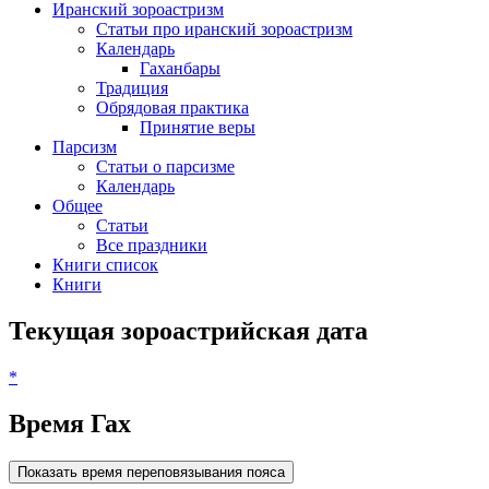
Иранский зороастризм
Статьи про иранский зороастризм
Календарь
Гаханбары
Традиция
Обрядовая практика
Принятие веры
Парсизм
Статьи о парсизме
Календарь
Общее
Статьи
Все праздники
Книги список
Книги
Текущая зороастрийская дата
*
Время Гах
Показать время переповязывания пояса