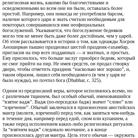
религиозная жизнь, какими бы благочестивыми и
осведомленными во всем они ни были, оставалась более
простой. Например, они никогда не употребляли барсом,
наличие которого цари и знать считали необходимым для
некоторых совершавшихся ими неофициальных
богослужений. Указывается, что богослужение бедняков
могло тем не менее быть даже более достойным, чем у царей.
Об этом рассказывается в истории о том, как однажды Хосров
Аноширван пышно праздновал шестой праздник-гахамбар,
пригласив на пир всех подданных — и знатных, и простых.
Ему приснилось, что больше заслуг приобрел бедняк, который
не смог прийти на пир. Не имея средств, он продал створку
двери, чтобы отметить праздник “насколько мог хорошо”, и,
таким образом, лишил себя необходимого (в чем у царя не
было нужды), но почтил бога (Dhabhar, c. 325).
Одним из предписаний веры, которое исполнялось всеми, но
с различным тщанием, был особый обычай, именовавшийся
“взятие вадж”. Вадж (по-персидски бадж) значит “слово” или
“изречение”. Обычай заключался в произнесении авестийских
мантр (молитв, изречений) перед тем, как заняться чем-нибудь
в течение дня, например перед едой, сном или купанием, а
также перед исполнением каких-либо религиозных ритуалов.
За “взятием вадж” следовало молчание, а в конце
произносилась другая мантра. Цель этого обычая — окружить