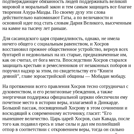
подтверждающее обязанность людей поддерживать великий
мировой и моральный закон и тем самым защищать все благие
творения Ахура-Мазды. По своему духу эти слова
действительно напоминают Гаты, а по величавости и
основной идее под стать словам Дария Великого, высеченным
на камне на тысячу лет раньше.
Для сасанидского царя справедливость, однако, не имела
ничего общего с социальным равенством, и Хосров
восстановил прежнее общественное устройство, вернув всех
бунтарей и недовольных на их старые, предназначенные им,
как он считал, от бога места. Впоследствии Хосров старался
защищать крестьян и ремесленников от незаконных поборов и
поручил надзор за этим, по свидетельству его “Книги
деяний”, главе зороастрийской общины — Мобадан мобаду.
На протяжении всего правления Хосров тесно сотрудничал с
духовенством, и его религиозные убеждения, а также
энергичная поддержка официальной церкви обеспечили ему
почетное место в истории веры, излагаемой в Динкарде.
Большой пассаж, посвященный Хосрову в этом сочинении и
восходящий к современному источнику, гласит: “Его
нынешнее величество. Царь царей Хосров, сын Кавада, после
того как подавил ересь и злые силы и дал им полнейший
отпор в соответствии с откровением веры, тогда он сильно