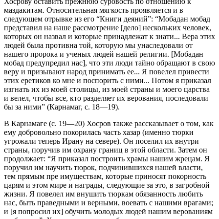
Хосрову оставить прежнюю суровость по отношению к
маздакитам. Относительная мягкость проявляется и в
следующем отрывке из его “Книги деяний”: “Мобадан мобад
представил на наше рассмотрение [дело] нескольких человек,
которых он назвал и которые принадлежат к знати... Вера этих
людей была противна той, которую мы унаследовали от
нашего пророка и ученых людей нашей религии. [Мобадан
мобад предупредил нас], что эти люди тайно обращают в свою
веру и призывают народ принимать ее... Я повелел привести
этих еретиков ко мне и поспорить с ними... Потом я приказал
изгнать их из моей столицы, из моей страны и моего царства
и велел, чтобы все, кто разделяет их верования, последовали
бы за ними” (Карнамаг, с. 18—19).
В Карнамаге (с. 19—20) Хосров также рассказывает о том, как
ему добровольно покорилась часть хазар (именно тюрки
угрожали теперь Ирану на севере). Он поселил их внутри
страны, поручив им охрану границ в этой области. Затем он
продолжает: “Я приказал построить храмы нашим жрецам. Я
поручил им научить тюрок, подчинившихся нашей власти,
тем прямым пре имуществам, которые приносят покорность
царям и этом мире и награды, следующие за это, в загробной
жизни. Я повелел им внушить тюркам обязанность любить
нас, быть праведными и верными, воевать с нашими врагами;
и [я попросил их] обучить молодых людей нашим верованиям