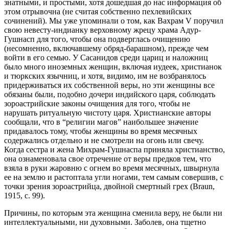
знатными, и простыми, хотя дошедшая до нас информация об
этом отрывочна (не считая собственно пехлевийских
сочинений). Мы уже упоминали о том, как Вахрам V поручил
свою невесту-индианку верховному жрецу храма Адур-
Гушнасп для того, чтобы она подверглась очищению
(несомненно, включавшему обряд-барашном), прежде чем
войти в его семью. У Сасанидов среди цариц и наложниц
было много иноземных женщин, включая иудеек, христианок
и тюркских язычниц, и хотя, видимо, им не возбранялось
придерживаться их собственной веры, но эти женщины все
обязаны были, подобно дочери индийского царя, соблюдать
зороастрийские законы очищения для того, чтобы не
нарушать ритуальную чистоту царя. Христианские авторы
сообщали, что в “религии магов” наибольшее значение
придавалось тому, чтобы женщины во время месячных
содержались отдельно и не смотрели на огонь или свечу.
Когда сестра и жена Михрам-Гушнаспа приняла христианство,
она ознаменовала свое отречение от веры предков тем, что
взяла в руки жаровню с огнем во время месячных, швырнула
ее на землю и растоптала угли ногами, тем самым совершив, с
точки зрения зороастрийца, двойной смертный грех (Braun,
1915, с. 99).
Причины, по которым эта женщина сменила веру, не были ни
интеллектуальными, ни духовными. Заболев, она тщетно