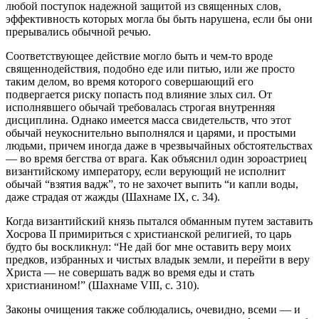
любой поступок надежной защитой из священных слов,
эффективность которых могла бы быть нарушена, если бы они
прерывались обычной речью.
Соответствующее действие могло быть и чем-то вроде
священнодействия, подобно еде или питью, или же просто
таким делом, во время которого совершающий его
подвергается риску попасть под влияние злых сил. От
исполнявшего обычай требовалась строгая внутренняя
дисциплина. Однако имеется масса свидетельств, что этот
обычай неукоснительно выполнялся и царями, и простыми
людьми, причем иногда даже в чрезвычайных обстоятельствах
— во время бегства от врага. Как объяснил один зороастриец
византийскому императору, если верующий не исполнит
обычай “взятия вадж”, то не захочет выпить “и капли воды,
даже страдая от жажды (Шахнаме IX, с. 34).
Когда византийский князь пытался обманным путем заставить
Хосрова II примириться с христианской религией, то царь
будто бы воскликнул: “Не дай бог мне оставить веру моих
предков, избранных и чистых владык земли, и перейти в веру
Христа — не совершать вадж во время еды и стать
христианином!” (Шахнаме VIII, с. 310).
Законы очищения также соблюдались, очевидно, всеми — и