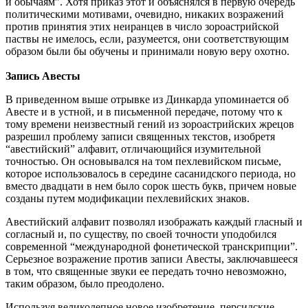
и обычаям”. Хотя приказ этот и объяснялся в первую очередь
политическими мотивами, очевидно, никаких возражений
против принятия этих неиранцев в число зороастрийской
паствы не имелось, если, разумеется, они соответствующим
образом были бы обучены и принимали новую веру охотно.
Запись Авесты
В приведенном выше отрывке из Динкарда упоминается об
Авесте и в устной, и в письменной передаче, потому что к
тому времени неизвестный гений из зороастрийских жрецов
разрешил проблему записи священных текстов, изобретя
“авестийский” алфавит, отличающийся изумительной
точностью. Он основывался на том пехлевийском письме,
которое использовалось в середине сасанидского периода, но
вместо двадцати в нем было сорок шесть букв, причем новые
созданы путем модификации пехлевийских знаков.
Авестийский алфавит позволял изображать каждый гласный и
согласный и, по существу, по своей точности уподобился
современной “международной фонетической транскрипции”.
Серьезное возражение против записи Авесты, заключавшееся
в том, что священные звуки ее передать точно невозможно,
таким образом, было преодолено.
Используя великолепное новое изобретение, персидские