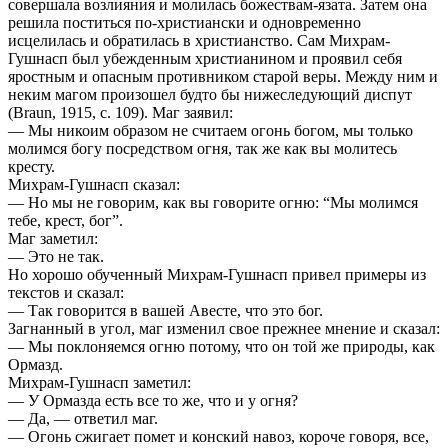
совершала возлияния и молилась божествам-язата. Затем она
решила поститься по-христиански и одновременно
исцелилась и обратилась в христианство. Сам Михрам-
Гушнасп был убежденным христианином и проявил себя
яростным и опасным противником старой веры. Между ним и
неким магом произошел будто бы нижеследующий диспут
(Braun, 1915, с. 109). Маг заявил:
— Мы никоим образом не считаем огонь богом, мы только
молимся богу посредством огня, так же как вы молитесь
кресту.
Михрам-Гушнасп сказал:
— Но мы не говорим, как вы говорите огню: “Мы молимся
тебе, крест, бог”.
Маг заметил:
— Это не так.
Но хорошо обученный Михрам-Гушнасп привел примеры из
текстов и сказал:
— Так говорится в вашей Авесте, что это бог.
Загнанный в угол, маг изменил свое прежнее мнение и сказал:
— Мы поклоняемся огню потому, что он той же природы, как
Ормазд.
Михрам-Гушнасп заметил:
— У Ормазда есть все то же, что и у огня?
— Да, — ответил маг.
— Огонь сжигает помет и конский навоз, короче говоря, все,