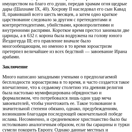
имуществом на благо его души, передав храмам огня щедрые
дары (Шахнаме IX, 40). Хосрову II наследовал его сын Кавад
II, правивший всего шесть месяцев, а затем одно краткое
царствование следовало за другим с претендентами и
контрпретендентами, убийствами, кровопролитиями и
внутренними распрями. Короткое время престол занимали две
царицы, а в 632 г. корона была водружена на голову юного
Йездигерда III; его правление вначале было
многообещающим, но именно в то время зороастризм
претерпел величайшее из всех бедствий — завоевание Ирана
арабами.
Заключение
Много написано западными учеными о предполагаемой
бесплодности зороастризма в то время, и часто создается такое
впечатление, что к седьмому столетию эта древняя религия
была настолько мумифицирована обрядностью и
формализмом, что потребовался лишь один удар меча
завоевателей, чтобы уничтожить ее. Такое толкование в
значительной степени обязано, однако, предубеждениям,
возникшим благодаря последующей окончательной победе
ислама. Несомненно, и средневековое христианство было бы
истолковано аналогичным образом, если бы сарацины и турки
сумели покорить Европу. Однако данные местных и