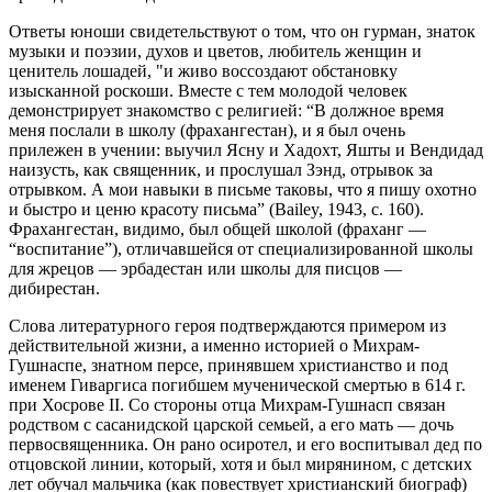
Ответы юноши свидетельствуют о том, что он гурман, знаток
музыки и поэзии, духов и цветов, любитель женщин и
ценитель лошадей, "и живо воссоздают обстановку
изысканной роскоши. Вместе с тем молодой человек
демонстрирует знакомство с религией: “В должное время
меня послали в школу (фрахангестан), и я был очень
прилежен в учении: выучил Ясну и Хадохт, Яшты и Вендидад
наизусть, как священник, и прослушал Зэнд, отрывок за
отрывком. А мои навыки в письме таковы, что я пишу охотно
и быстро и ценю красоту письма” (Bailey, 1943, с. 160).
Фрахангестан, видимо, был общей школой (фраханг —
“воспитание”), отличавшейся от специализированной школы
для жрецов — эрбадестан или школы для писцов —
дибирестан.
Слова литературного героя подтверждаются примером из
действительной жизни, а именно историей о Михрам-
Гушнаспе, знатном персе, принявшем христианство и под
именем Гиваргиса погибшем мученической смертью в 614 г.
при Хосрове II. Со стороны отца Михрам-Гушнасп связан
родством с сасанидской царской семьей, а его мать — дочь
первосвященника. Он рано осиротел, и его воспитывал дед по
отцовской линии, который, хотя и был мирянином, с детских
лет обучал мальчика (как повествует xpистианский биограф)