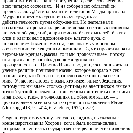
продвинул точное знание и изучение в деле всех ересей во
всех четырех сословиях... И на соборе всех областей он
провозгласил: „Истина религии почитания Мазды признана.
Мудрецы могут с уверенностью утверждать ее
действительность путем обсуждений. Но деятельная и
сознательная пропаганда религии должна вестись в основном
не путем обсуждений, а при помощи благих мыслей, благих
слов и благих дел с вдохновением Благого духа, с
поклонением божествам-язата, совершаемым в полном
соответствии со священным писанием. То, что провозглашали
верховные жрецы Ормазда, то и мы провозглашаем, потому
они признаны у нас обладающими духовной
прозорливостью... Царство Ирана продвинулось, опираясь на
учение религии почитания Мазды, которое вобрало в себя
знание всех, кто был до нас, (предназначенное) для всего
мира. У нас нет споров с теми, кто имеет иные убеждения,
потому что мы знаем столько (истины) на авестийском языке в
точной устной передаче и в письменных источниках, в книгах
и записях, а также в толкованиях на обычном языке, — в
целом владеем всей мудростью религии поклонения Мазде””
(Динкард 413, 9—414, 6; Zaehner, 1955, с.8-9).
Судя по терпимому тону, эти слова, видимо, высказаны в
конце царствования Хосрова, когда была восстановлена
неприкосновенность государственной религии, что позволило