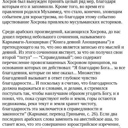
Хосров был вынужден принять целый ряд мер, благодаря
которым его и запомнили. Кроме того, во время его
правления родился Мухаммед, что стало, конечно, зловещим
событием для зороастризма, но благодаря этому событию
царствование Хосрова привлекло мусульманских историков.
Среди арабских произведений, касающихся Хосрова, до нас
дошел перевод небольшого сочинения, называемого
Карнамаги-Аноширван (“Книга деяний Аноширвана”) и
претендующего на то, что оно является записью его мыслей и
деяний. Из этого сочинения явствует, за что он получил свои
второй “титул” — “Справедливый”; оно содержит
перечисление провозглашенных Хосровом принципов, на
основании которых он действовал: “Я благодарю Бога... за все
благодеяния, которые он мне оказал... Множество
благодеяний вызывает в ответ глубокое чувство
благодарности... И поскольку я считаю, что благодарность
должна выражаться и словами, и делами, я стремился
поступать так, чтобы наилучшим образом угодить Богу, и я
понял, что, пока существуют небо и земля, горы остаются
недвижимы, реки текут и земля хранит чистоту,
благодарность эта заключается в справедливости и
законности” (Карнамаг, перевод Гриньячи, с. 26). Если два
последних арабских слова заменить на авестийское аша, то
станет ясно, что это совершенно зороастрийское изречение,