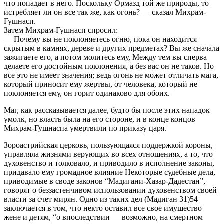
что попадает в него. Поскольку Ормазд той же природы, то
истребляет ли он все так же, как огонь? — сказал Михрам-
Гушнасп.
Затем Михрам-Гушнасп спросил:
— Почему вы не поклоняетесь огню, пока он находится
скрытым в камнях, дереве и других предметах? Вы же сначала
зажигаете его, а потом молитесь ему, Между тем вы сперва
делаете его достойным поклонения, а без вас он не таков. Но
все это не имеет значения; ведь огонь не может отличать мага,
который приносит ему жертвы, от человека, который не
поклоняется ему, он горит одинаково для обоих.
Маг, как рассказывается далее, будто бы после этих нападок
умолк, но власть была на его стороне, и в конце концов
Михрам-Гушнаспа умертвили по приказу царя.
Зороастрийская церковь, пользующаяся поддержкой короны,
управляла жизнями верующих во всех отношениях, а то, что
духовенство и толковало, и приводило в исполнение законы,
придавало ему громадное влияние Некоторые судебные дела,
приводимые в своде законов “Мадигани-Хазар-Дадестан”,
говорят о беззастенчивом использовании духовенством своей
власти за счет мирян. Одно из таких дел (Мадиган 31)54
заключается в том, что некто оставил все свое имущество
жене и детям, “о впоследствии — возможно, на смертном