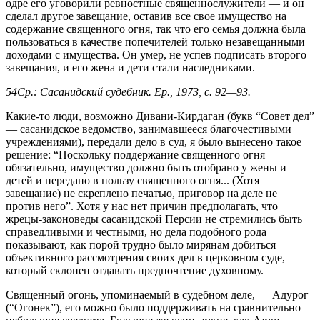
одре его уговорили ревностные священнослужители — и он
сделал другое завещание, оставив все свое имущество на
содержание священного огня, так что его семья должна была
пользоваться в качестве попечителей только незавещанными
доходами с имущества. Он умер, не успев подписать второго
завещания, и его жена и дети стали наследниками.
54Ср.: Сасанидский судебник. Ер., 1973, с. 92—93.
Какие-то люди, возможно Дивани-Кирдаган (букв “Совет дел”
— сасанидское ведомство, занимавшееся благочестивыми
учреждениями), передали дело в суд, я было вынесено такое
решение: “Поскольку поддержание священного огня
обязательно, имущество должно быть отобрано у жены и
детей и передано в пользу священного огня... (Хотя
завещание) не скреплено печатью, приговор на деле не
против него”. Хотя у нас нет причин предполагать, что
жрецы-законоведы сасанидской Персии не стремились быть
справедливыми и честными, но дела подобного рода
показывают, как порой трудно было мирянам добиться
объективного рассмотрения своих дел в церковном суде,
который склонен отдавать предпочтение духовному.
Священный огонь, упоминаемый в судебном деле, — Адурог
(“Огонек”), его можно было поддерживать на сравнительно