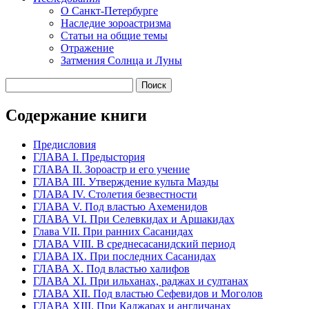
О Санкт-Петербурге
Наследие зороастризма
Cтатьи на общие темы
Отражение
Затмения Солнца и Луны
Содержание книги
Предисловия
ГЛАВА I. Предыстория
ГЛАВА II. Зороастр и его учение
ГЛАВА III. Утверждение культа Мазды
ГЛАВА IV. Столетия безвестности
ГЛАВА V. Под властью Ахеменидов
ГЛАВА VI. При Селевкидах и Аршакидах
Глава VII. При ранних Сасанидах
ГЛАВА VIII. В среднесасанидский период
ГЛАВА IX. При последних Сасанидах
ГЛАВА X. Под властью халифов
ГЛАВА XI. При ильханах, раджах и султанах
ГЛАВА XII. Под властью Сефевидов и Моголов
ГЛАВА XIII. При Каджарах и англичанах