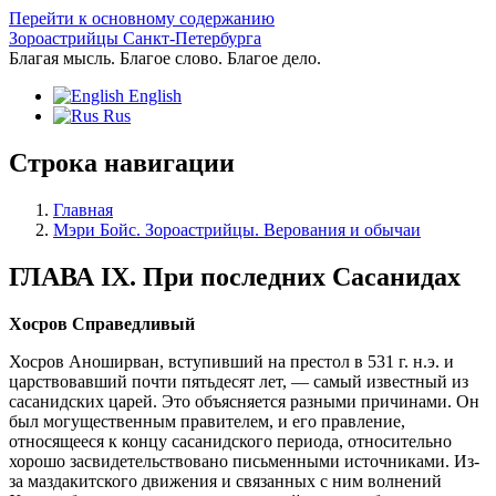
Перейти к основному содержанию
Зороастрийцы Санкт-Петербурга
Благая мысль. Благое слово. Благое дело.
English
Rus
Строка навигации
Главная
Мэри Бойс. Зороастрийцы. Верования и обычаи
ГЛАВА IX. При последних Сасанидах
Хосров Справедливый
Хосров Аноширван, вступивший на престол в 531 г. н.э. и
царствовавший почти пятьдесят лет, — самый известный из
сасанидских царей. Это объясняется разными причинами. Он
был могущественным правителем, и его правление,
относящееся к концу сасанидского периода, относительно
хорошо засвидетельствовано письменными источниками. Из-
за маздакитского движения и связанных с ним волнений