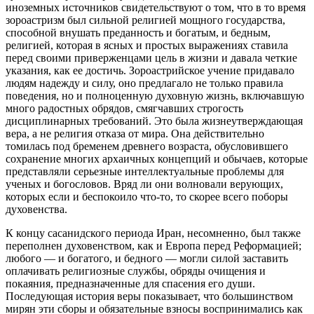
иноземных источников свидетельствуют о том, что в то время
зороастризм был сильной религией мощного государства,
способной внушать преданность и богатым, и бедным,
религией, которая в ясных и простых выражениях ставила
перед своими приверженцами цель в жизни и давала четкие
указания, как ее достичь. Зороастрийcкое учение придавало
людям надежду и силу, оно предлагало не только правила
поведения, но и полноценную духовную жизнь, включавшую
много радостных обрядов, смягчавших строгость
дисциплинарных требований. Это была жизнеутверждающая
вера, а не религия отказа от мира. Она действительно
томилась под бременем древнего возраста, обусловившего
сохранение многих архаичных концепций и обычаев, которые
представляли серьезные интеллектуальные проблемы для
ученых и богословов. Вряд ли они волновали верующих,
которых если и беспокоило что-то, то скорее всего поборы
духовенства.
К концу сасанидского периода Иран, несомненно, был также
переполнен духовенством, как и Европа перед Реформацией;
любого — и богатого, и бедного — могли силой заставить
оплачивать религиозные службы, обряды очищения и
покаяния, предназначенные для спасения его души.
Последующая история веры показывает, что большинством
мирян эти сборы и обязательные взносы воспринимались как