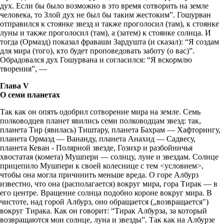
дух. Если бы было возможно в это время сотворить на земле
человека, то Злой дух не был бы таким жестоким”. Гошурван
отправился к стоянке звезд и также проголосил (там), к стоянке
луны и также проголосил (там), а (затем) к стоянке солнца. И
тогда (Ормазд) показал фраваши Зардушта (и сказал): “Я создам
для мира (того), кто будет проповедовать заботу (о вас)”.
Обрадовался дух Гошурвана и согласился: “Я вскормлю
творения”, —
Глава V
О семи планетах
Так как он опять одобрил сотворение мира на земле. Семь
полководцев планет явились семи полководцам звезд: так,
планета Тир (явилась) Тиштару, планета Бахрам — Хафторингу,
планета Ормазд — Вананду, планета Анахид — Садвесу,
планета Кеван - Полярной звезде, Гозихр и разбойничья
хвостатая (комета) Мушпери — солнцу, луне и звездам. Солнце
прицепило Мушпери к своей колеснице с тем <условием>,
чтобы она могла причинить меньше вреда. О горе Албурз
известно, что она (располагается) вокруг мира, гора Тирак — в
его центре. Вращение солнца подобно короне вокруг мира. В
чистоте, над горой Албурз, оно обращается („возвращается")
вокруг Тирака. Как он говорит: “Тирак Албурза, за который
возвращаются мои солнце, луна и звезды”. Так как на Албурзе