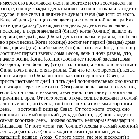
имеется сто восемьдесят окон на востоке и сто восемьдесят на
западе, солнце каждый день выходит из одного окна и заходит в
другое, и все связи и движение луны и звезд (зависят) от этого.
Каждый день (солнце) освещает три с половиной кешвара Как
это видно („глазу"), каждый год дважды день и ночь равны,
поскольку в первоначальной (битве), когда (солнце) вышло из
первой (звезды) дома (Овна), день и ночь были равны, это было
во время весны. Когда (солнце) достигает первой (звезды) дома
Рака, время (дня) наибольшее, (это) начало лета. Когда (солнце)
достигает первой звезды дома Весов, день и ночь равны, (это)
начало осени. Когда (солнце) достигает (первой звезды) дома
Козерога, ночь больше, (это) начало зимы, а когда оно достигает
Овна, ночь и день опять равны. Так что (с того времени), когда
оно выходит из Овна, до того, как оно вернется в Овен, за
триста шестьдесят дней и пять дней дополнительных оно входит
и выходит через те же окна. (Эти) окна не названы, потому что,
если бы они были названы, дэвы узнали бы тайну и могли бы
причинить вред. От того места, откуда солнце восходит в самый
длинный день, до (места, где) оно восходит в самый короткий
день, — восточный кешвар Савах. От того места, откуда оно
восходит в самый короткий день, до (места, где) оно заходит в
самый короткий день, - южная область, кешвары Фрададафш и
Видадафш. От того места, где (солнце) заходы в самый короткий
день, до (места, где) оно заходит в самый длинный день, —
западный кешвар, Арзах. От того места, где оно (восходит) в