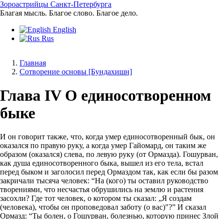
Перейти
Зороастрийцы Санкт-Петербурга
к
Благая мысль. Благое слово. Благое дело.
основному
English
содержанию
Rus
Главная
Сотворение основы [Бундахишн]
Строка
навигации
Глава IV О единосотворенном
быке
И он говорит также, что, когда умер единосотворенный бык, он
оказался по правую руку, а когда умер Гайомард, он таким же
образом (оказался) слева, по левую руку (от Ормазда). Гошурван,
как душа единосотворенного быка, вышел из его тела, встал
перед быком и заголосил перед Ормаздом так, как если бы разом
закричали тысяча человек: “На (кого) ты оставил руководство
творениями, что несчастья обрушились на землю и растения
засохли? Где тот человек, о котором ты сказал: „Я создам
(человека), чтобы он проповедовал заботу (о вас)"?” И сказал
Ормазд: “Ты болен, о Гошурван, болезнью, которую принес Злой