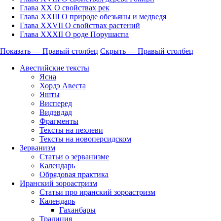
Глава XX О свойствах рек
Глава XXIII О природе обезьяны и медведя
Глава XXVII О свойствах растений
Глава XXXII О роде Порушаспа
Показать — Правый столбец
Скрыть — Правый столбец
Правый
Авестийские тексты
столбец
Ясна
Хордэ Авеста
Яшты
Висперед
Видэвдад
Фрагменты
Тексты на пехлеви
Тексты на новоперсидском
Зерванизм
Статьи о зерванизме
Календарь
Обрядовая практика
Иранский зороастризм
Статьи про иранский зороастризм
Календарь
Гаханбары
Традиция