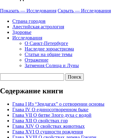
Показать — Исследования
Скрыть — Исследования
Страна городов
Авестийская астрология
Здоровье
Исследования
О Санкт-Петербурге
Наследие зороастризма
Cтатьи на общие темы
Отражение
Затмения Солнца и Луны
Содержание книги
Глава I Из “Зендагах” о сотворении основы
Глава IV О единосотворенном быке
Глава VII О битве Злого духа с водой
Глава XII О свойствах гор
Глава XIV О свойствах животных
Глава XVI О сущности рождения
Глава XVIII О свойствах дерева Гокирн