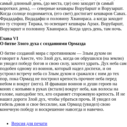
самый длинный день, (до места, где) оно заходит (в самый
коротких день), — северные кешвары Ворубаршт и Ворузаршт.
Когда солнце поднимается, (его свет) достигает кешваров Савах.
Фрададафш, Видадафш и половину Хванираса. а когда заходит
по ту сторону Тирака, то освещает кешвары Арзах. Ворубаршт,
Ворузаршт и половину Хванираса. Когда здесь день, там ночь.
Глава VI
О битве Злого духа с созданиями Ормазда
О битве созданий мира с противником — Злым духом он
говорит в Авесте, что Злой дух, когда он обрушился (на землю)
и увидел победу богов и свою силу, захотел удрать. Дух неба сам
подобен одному из воинов, который надел доспехи, и он
устроил встречу неба со Злым духом и сражался с ним до тех
пор, пока Ормазд не построил крепость прочнее неба перед
небом и вокруг (него). И фраваши воинов и души героев на
конях с копьями в руках (встали) вокруг неба, как волосы на
голове, наподобие тех, кто охраняет сторожевую крепость. И не
нашел дороги Злой дух, чтобы убраться прочь. И увидел он
гибель дэвов и свое бессилие, как Ормазд (увидел) свою
конечную победу и воскрешение навсегда и навечно.
Версия для печати