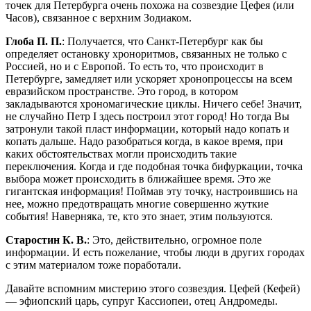
точек для Петербурга очень похожа на созвездие Цефея (или
Часов), связанное с верхним Зодиаком.
Глоба П. П.
: Получается, что Санкт-Петербург как бы
определяет остановку хроноритмов, связанных не только с
Росси­ей, но и с Европой. То есть то, что происходит в
Петербурге, замедляет или ускоряет хронопроцессы на всем
евразийском пространстве. Это город, в котором
закладываются хрономагические циклы. Ничего себе! Значит,
не случайно Петр I здесь построил этот город! Но тогда Вы
затронули такой пласт информации, который надо копать и
копать дальше. Надо разо­браться когда, в какое время, при
каких обстоятельствах могли происходить такие
переключения. Когда и где подобная точка бифуркации, точка
выбора может происходить в ближайшее время. Это же
гигантская информация! Поймав эту точку, на­строившись на
нее, можно предотвращать многие совершенно жуткие
события! Наверняка, те, кто это знает, этим пользуются.
Старостин К. В.
: Это, действительно, огромное поле
информации. И есть пожелание, чтобы люди в других городах
с этим материалом тоже поработали.
Давайте вспомним мистерию этого созвездия. Цефей (Кефей)
— эфиопский царь, супруг Кассиопеи, отец Андромеды.