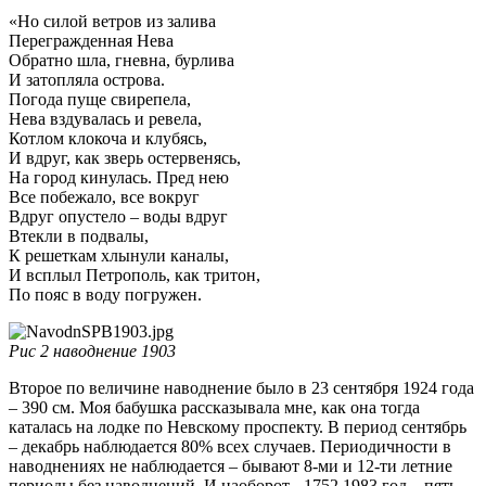
«Но силой ветров из залива
Перегражденная Нева
Обратно шла, гневна, бурлива
И затопляла острова.
Погода пуще свирепела,
Нева вздувалась и ревела,
Котлом клокоча и клубясь,
И вдруг, как зверь остервенясь,
На город кинулась. Пред нею
Все побежало, все вокруг
Вдруг опустело – воды вдруг
Втекли в подвалы,
К решеткам хлынули каналы,
И всплыл Петрополь, как тритон,
По пояс в воду погружен.
Рис 2 наводнение 1903
Второе по величине наводнение было в 23 сентября 1924 года
– 390 см. Моя бабушка рассказывала мне, как она тогда
каталась на лодке по Невскому проспекту. В период сентябрь
– декабрь наблюдается 80% всех случаев. Периодичности в
наводнениях не наблюдается – бывают 8-ми и 12-ти летние
периоды без наводнений. И наоборот - 1752,1983 год – пять