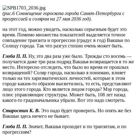
(рис.6 Совмещение гороскопа города Санкт-Петербурга с
прогрессией и соляром на 27 мая 2036 год)
.
на этот год, можно увидеть, насколько серьезным будет это
время. Помимо множества показателей выделяется точное
совпадение транзита и прогрессии (градус в год) Вакшьи по
Солнцу города. Так что разгул стихии очень может быть.
Глоба П. П.
Ну, это два раза уже было. Трижды сто восемь —
получается даже три раза подряд Вакшья возвращается в то же
место. Интересно отследить, что было во время ее прошлых
возвращений? Соляр города, насколько я понимаю, влияет
только на тех харизматических личностей, которые в этом
городе каким-то образом высветились, то есть, представляют
лицо этого города. Кто является лицом города? Мэр города,
плюс управляющие структуры. Может быть, 108 лет назад
какого-то градоначальника убрали. Вот это надо смотреть.
Старостин К. В.
Это надо будет проверить. Но опять же без
Вакшьи здесь ничего не бывает.
Глоба П. П.
Значит, Вакшья проходит и по транзитам, и по
прогрессиям?