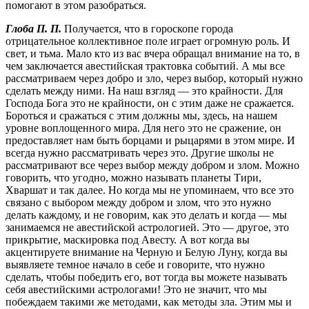
помогают в этом разобраться.
Глоба П. П.
Получается, что в гороскопе города
отрицательное коллективное поле играет огромную роль. И
свет, и тьма. Мало кто из вас вчера обращал внимание на то, в
чем заключается авестийская трактовка событий. А мы все
рассмат­риваем через добро и зло, через выбор, который нужно
сделать между ними. На наш взгляд — это крайности. Для
Господа Бога это не крайности, он с этим даже не сражается.
Бороться и сражаться с этим должны мы, здесь, на нашем
уровне воплощенного мира. Для него это не сражение, он
предоставляет нам быть борцами и рыцарями в этом мире. И
всегда нужно рассматривать через это. Другие школы не
рассматривают все через выбор между добром и злом. Можно
говорить, что угодно, можно называть планеты Тири,
Хваршат и так далее. Но когда мы не упоминаем, что все это
связано с выбором между добром и злом, что это нужно
делать каждому, и не говорим, как это делать и когда — мы
занимаемся не авестийской астрологией. Это — другое, это
прикрытие, маскировка под Авесту. А вот когда вы
акцентируете внимание на Черную и Белую Луну, когда вы
выявляете темное начало в себе и говорите, что нужно
сделать, чтобы победить его, вот тогда вы можете называть
себя авестийскими астрологами! Это не значит, что мы
побеждаем такими же методами, как методы зла. Этим мы и