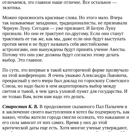
отличаемся, это главное наше отличие. Все остальное —
экзотика.
Можно произносить красивые слова. Но этого мало. Вчера
так называемые западники, традиционалисты, не признавали
Черную Луну. Сегодня — уже признают. И Белую Луну
признали. Но они ее трактуют по-другому. Если они станут
тракто­вать ее так же, как мы, даже если они будут выступать
против меня и не будут называть себя авестийскими
астрологами, они вынуждены будут принять учение Авесты.
Потому что они уже должны будут согласно этому делать
выбор. Это главное.
По сути, это впервые в такой категоричной форме прозвучало
на этой конференции. Я очень уважаю Александра Льво­вича,
прекрасный у него вчера был доклад по гороскопу Советского
Союза, но надо было в нем акцентировать выбор между
светом и тьмой, в чем здесь узловой пункт для государства. И
не только Вам, всем нам надо это делать.
Старостин К. В.
В продолжение сказанного Пал Палычем и
в заключение своего выступления я хотел бы подчеркнуть, как
важно, чтобы жители города смогли осознать, что наказание и
его сила зависит от них самих. Время у них до этой
критической даты еще есть. Хотя многие ученые утверждают,