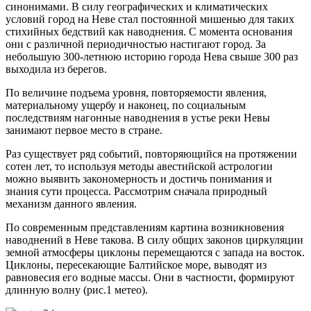
синонимами. В силу географических и климатических
условий город на Неве стал постоянной мишенью для таких
стихийных бедствий как наводнения. С момента основания
они с различной периодичностью настигают город. За
небольшую 300-летнюю историю города Нева свыше 300 раз
выходила из берегов.
По величине подъема уровня, повторяемости явления,
материальному ущербу и наконец, по социальным
последствиям нагонные наводнения в устье реки Невы
занимают первое место в стране.
Раз существует ряд событий, повторяющийся на протяжении
сотен лет, то используя методы авестийской астрологии
можно выявить закономерность и достичь понимания и
знания сути процесса. Рассмотрим сначала природный
механизм данного явления.
По современным представлениям картина возникновения
наводнений в Неве такова. В силу общих законов циркуляции
земной атмосферы циклоны перемещаются с запада на восток.
Циклоны, пересекающие Балтийское море, выводят из
равновесия его водные массы. Они в частности, формируют
длинную волну (рис.1 метео).