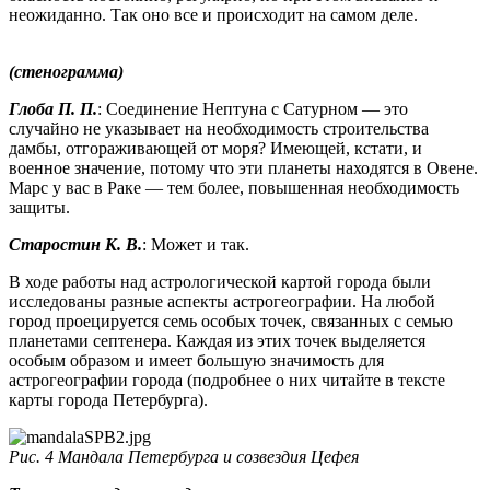
неожиданно. Так оно все и происходит на самом деле.
(стенограмма)
Глоба П. П.
: Соединение Нептуна с Сатурном — это
случайно не указывает на необходимость строительства
дамбы, от­гораживающей от моря? Имеющей, кстати, и
военное значение, потому что эти планеты находятся в Овене.
Марс у вас в Раке — тем более, повышенная необходимость
защиты.
Старостин К. В.
: Может и так.
В ходе работы над астрологической картой города были
исследованы разные аспекты астрогеографии. На любой
город проецируется семь особых точек, связанных с семью
планетами септенера. Каждая из этих точек выделяется
особым образом и имеет большую значимость для
астрогеографии города (подробнее о них читайте в тексте
карты города Петербурга).
Рис. 4 Мандала Петербурга и созвездия Цефея