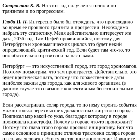
Старостин К. В.
На этот год получается точно и по
транзитам и по прогрессиям.
Глоба П. П.
Интересно было бы отследить, что происходило
во время ее прошлого транзита и прогрессии. Необходимо
набрать эту статистику. Меня действительно интересует эта
дата, 2036 год. Там Цефей проявившийся, поэтому для
Петербур­га и хрономагических циклов это будет некий
определяющий, критический год. Если будет там что-то, то
оно обязательно от­разится и на нас с вами.
Петербург — это искусственный город, это город хрономагов.
Поэтому посмотрим, что там проиграется. Действительно, это
будет критическая дата, потому что торжественные даты
наиболее важны для города, как для живого организма (в
данном случае это связано с коллективным бессознательным
города).
Если рассматривать соляр города, то по нему строить события
можно только через высших должностных лиц этого города.
Подписал мэр какой-то указ, благодаря которому в городе
произошла катастрофа. Почему в городе что-то происходит?
Потому что глава этого города проявил инициативу. Вот что
самое основное в принципе отличия трактовки соляра города
от соляра человека. Это существенное дополнение. Извините,