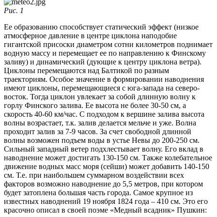
Рис. 1
Ее образованию способствует статический эффект (низкое
атмосферное давление в центре циклона наподобие
гигантской присоски диаметром сотни километров поднимает
водную массу и перемещает ее по направлению к Финскому
заливу) и динамический (дующие к центру циклона ветра).
Циклоны перемещаются над Балтикой по разным
траекториям. Особое значение в формировании наводнения
имеют циклоны, перемещающиеся с юга-запада на северо-
восток. Тогда циклон увлекает за собой длинную волну к
горлу Финского залива. Ее высота не более 30-50 см, а
скорость 40-60 км/час. С подходом к вершине залива высота
волны возрастает, т.к. залив делается мельче и уже. Волна
проходит залив за 7-9 часов. За счет свободной длинной
волны возможен подъем воды в устье Невы до 200-250 см.
Сильный западный ветер подхлестывает волну. Его вклад в
наводнение может достигать 130-150 см. Также колебательное
движение водных масс моря (сейши) может добавить 140-150
см. Т.е. при наибольшем суммарном воздействии всех
факторов возможно наводнение до 5,5 метров, при котором
будет затоплена большая часть города. Самое крупное из
известных наводнений 19 ноября 1824 года – 410 см. Это его
красочно описал в своей поэме «Медный всадник» Пушкин: