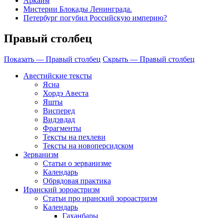
Аркаим
Мистерии Блокады Ленинграда.
Петербург погубил Российскую империю?
Правый столбец
Показать — Правый столбец
Скрыть — Правый столбец
Авестийские тексты
Ясна
Хордэ Авеста
Яшты
Висперед
Видэвдад
Фрагменты
Тексты на пехлеви
Тексты на новоперсидском
Зерванизм
Статьи о зерванизме
Календарь
Обрядовая практика
Иранский зороастризм
Статьи про иранский зороастризм
Календарь
Гаханбары