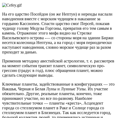
На его царство Посейдон (он же Нептун) и нереиды наслали
наводнения вместе с морским чудищем в наказание за
гордыню Кассиопеи. Спасти царство смог Персей, показав
чудищу голову Медузы Горгоны, превратив его тем самым в
камень. Отражение этого мифа видно на Стрелке
Васильевского острова -— со стороны моря на здании Биржи
несется колесница Нептуна, а на город с моря периодически
наступают наводнения, словно морское чудище раз за разом
приходит за данью.
Применив методику авестийской астрологии, т. е. рассмотрев
на момент события транзит планет, символическую про­
грессию (градус в год), плюс обращения планет, можно
сделать следующие выводы.
Ключевые планеты, задействованные в конфигурациях — это
Вакшья, Черная и Белая Луны и Лунные Узлы. Их участие
обязательно. Другие, реальные планеты, конечно, тоже
принимают участие, но все по-разному. Наиболее
чувствительные точки — планеты «креста», Асцендент
города со стеллиумом планет в Раке и Солнце города со
стеллиумом планет в Близне­цах. Так как исследуется город,
большой коллектив людей, то применялись истинные и