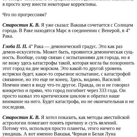
я просто хочу внести некоторые коррективы.
Что по прогрессиям?
Старостин К. В.
Я уже сказал: Вакшья сочетается с Солнцем
города. В Раке находятся Марс в соединении с Венерой, в 4°
Рака.
Глоба П. П.
4° Рака — демонический градус. Это как раз
демон-искуситель. Может быть, проявится демоническая сущ­
ность. Вообще, соляр связан с испытаниями для города, но я
не вижу здесь катастрофы такой, которая могла бы похоронить
этот город на дне морском. Это какой-то другой уровень
встряски будет, какое-то серьезное испытание, с катастрофой
связан­ное, но это еще не конец. Здесь, видимо, Василий
Немчин имел в виду что-то другое. Правда, он и не говорил
конкретно и прямо, что город погибнет через 333 года. Он
просто назвал это критическим циклом и обратил наше
внимание на него. Будет катастрофа, но не окончательная и не
последняя.
Старостин К. В.
Я хотел показать, как методы авестийской
астрологии помогают понять причину и суть явлений.
Потому что, используя просто планеты, этого ничего не
увидишь. А вот именно Вакшья, Черная и Белая Луна