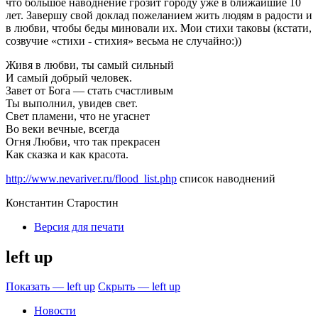
что большое наводнение грозит городу уже в ближайшие 10
лет. Завершу свой доклад пожеланием жить людям в радости и
в любви, чтобы беды миновали их. Мои стихи таковы (кстати,
созвучие «стихи - стихия» весьма не случайно:))
Живя в любви, ты самый сильный
И самый добрый человек.
Завет от Бога — стать счастливым
Ты выполнил, увидев свет.
Свет пламени, что не угаснет
Во веки вечные, всегда
Огня Любви, что так прекрасен
Как сказка и как красота.
http://www.nevariver.ru/flood_list.php
список наводнений
Константин Старостин
Версия для печати
left up
Показать — left up
Скрыть — left up
Новости