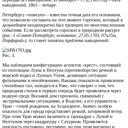
наводнений, 1863 – четыре.
Петербургу «повезло» - известна точная дата его основания,
что позволило составить на этот момент гороскоп, который в
дальнейшем неоднократно был проверен по многочисленным
событиям. Если рассмотреть гороскоп в природном ракурсе
(рис. 3 «Санкт-Петербург, основание, 27,05,1703, 07ч25м,
Порфирий»)
, то станет понятна проблема наводнений.
Рис. 3.
Мы наблюдаем конфигурацию аспектов «крест», состоящий
из оппозиции Луны и Нептуна (противоборство речной и
морской воды) и Лунных Узлов, делающих ситуации
фатальными и неизбежными. Вакшья, показатель проявления
стихийных сил, находится в Раке, что говорит о том, что
природная стихия в первую очередь будет проявляться через
водную среду. Восьмой дом гороскопа, связанный с
экстремальными ситуациями, в Водолее, а его управитель –
Уран – гений рождения, на Асценденте. Значит, особую
опасность для города представляет резкий, штормовой ветер.
При этом Уран можно включить в тауквадрат с Луной и
Нептуном через квадратуру с Сатурном. Проявляется
опасность постоянно, регулярно, но при этом внезапно и