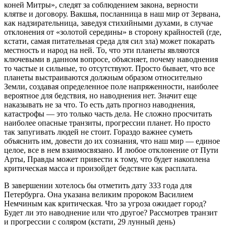
коней Митры», следят за соблюдением закона, верности
клятве и до­говору. Вакшья, посланница в наш мир от Зервана,
как надзирательница, заведуя стихийными духами, в случае
отклонения от «золотой середины» в сторону крайностей (где,
кстати, самая питательная среда для сил зла) может покарать
местность и народ на ней. То, что эти планеты являются
ключевыми в данном вопросе, объясняет, почему наводнения
то частые и сильные, то отсутствуют. Просто бывает, что все
планеты выстраиваются должным образом относительно
Земли, создавая определенное поле напряженности, наиболее
вероятное для бедствия, но наводнения нет. Значит еще
наказывать не за что. То есть дать прогноз наводнения,
катастрофы — это только часть дела. Не сложно просчитать
наиболее опасные транзиты, прогрессии планет. Но просто
так запугивать людей не стоит. Гораздо важнее суметь
объяснить им, довести до их сознания, что наш мир — единое
целое, все в нем взаимосвязано. И любое отклонение от Пути
Арты, Правды может привести к тому, что будет накоплена
критическая масса и произойдет бедствие как расплата.
В завершении хотелось бы отметить дату 333 года для
Петербурга. Она указана великим пророком Василием
Немчиным как критическая. Что за угроза ожидает город?
Будет ли это наводнение или что другое? Рассмотрев транзит
и прогрессии с соляром (кстати, 29 лунный день)