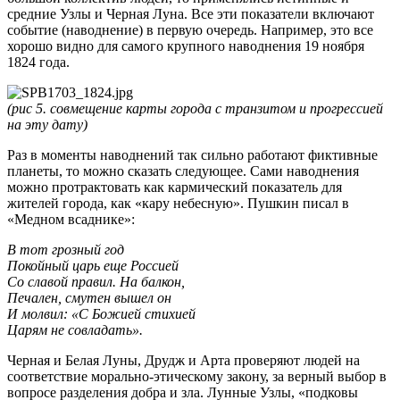
средние Узлы и Черная Луна. Все эти показатели включают
событие (наводнение) в первую очередь. Например, это все
хорошо видно для самого крупного наводне­ния 19 ноября
1824 года.
(рис 5. совмещение карты города с транзитом и прогрессией
на эту дату)
Раз в моменты наводнений так сильно работают фиктивные
планеты, то можно сказать следующее. Сами наводнения
можно протрактовать как кармический показатель для
жителей города, как «кару небесную». Пушкин писал в
«Медном всаднике»:
В тот грозный год
Покойный царь еще Россией
Со славой правил. На балкон,
Печален, смутен вышел он
И молвил: «С Божией стихией
Царям не совладать».
Черная и Белая Луны, Друдж и Арта проверяют людей на
соответствие морально-этическому закону, за верный выбор в
вопросе разделения добра и зла. Лунные Узлы, «подковы