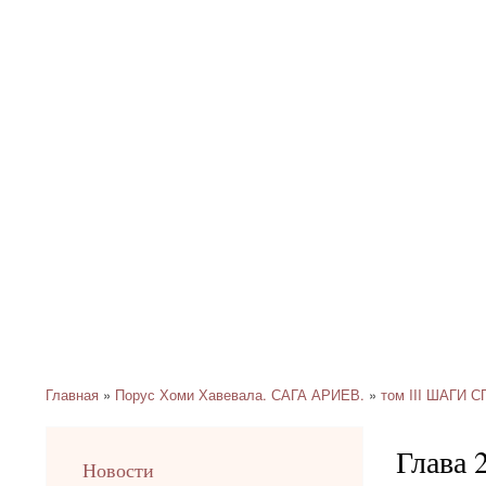
Главная
Порус Хоми Хавевала. САГА АРИЕВ.
том III ШАГИ
Строка
навигации
Глава 
left
Новости
up