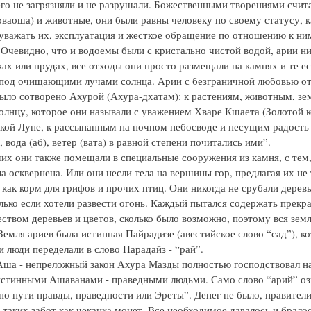
его не загрязняли и не разрушали. Божественными творениями счит
рваоша) и животные, они были равны человеку по своему статусу, 
уважать их, эксплуатация и жесткое обращение по отношению к ни
 Очевидно, что и водоемы были с кристально чистой водой, арии ни
ках или прудах, все отходы они просто размещали на камнях и те е
 под очищающими лучами солнца. Арии с безграничной любовью от
было сотворено Ахурой (Ахура-дхатам): к растениям, животным, зе
лнцу, которое они называли с уважением Хваре Кшаета (Золотой ко
кой Луне, к рассыпанным на ночном небосводе и несущим радость 
, вода (аб), ветер (вата) в равной степени почитались ими”.
их они также помещали в специальные сооружения из камня, с тем
а осквернена. Или они несли тела на вершины гор, предлагая их не
 как корм для грифов и прочих птиц. Они никогда не срубали деревь
лько если хотели развести огонь. Каждый пытался содержать прекра
ством деревьев и цветов, сколько было возможно, поэтому вся зем
Земля ариев была истинная Пайрадизе (авестийское слово “сад”), к
и люди переделали в слово Парадайз - “рай”.
Аша - непреложный закон Ахура Мазды полностью господствовал на
стинными Ашаванами - праведными людьми. Само слово “арий” озн
 по пути правды, праведности или Эреты”. Денег не было, правител
 таких забот как чеканка монет. Все необходимое давалось и бралос