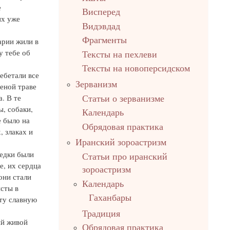
е
Висперед
их уже
Видэвдад
Фрагменты
арии жили в
у тебе об
Тексты на пехлеви
Тексты на новоперсидском
ебетали все
Зерванизм
еной траве
. В те
Статьи о зерванизме
, собаки,
Календарь
е было на
Обрядовая практика
, злаках и
Иранский зороастризм
едки были
Статьи про иранский
, их сердца
зороастризм
они стали
Календарь
исты в
Гаханбары
ту славную
Традиция
ый живой
Обрядовая практика