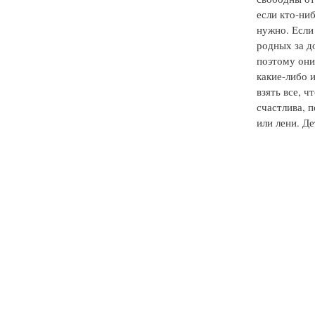
если кто-ниб
нужно. Если
родных за д
поэтому они
какие-либо 
взять все, 
счастлива, п
или лени. Д