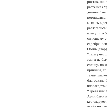
росток, нич
растения (У
должен был 
порицались.
мылись в ре
разлагались
всему, что 
сияющему со
серебряноли
Огонь (атар)
“Тела умерш
земля не был
солнцу, но и
причины, то
таким множе
благоухала. 
впоследстви
“Эрета или 
Арии были и
кто следует
свободны от