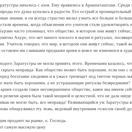
ратустры началось с азов. Ему нравилось в Ариапаташтане. Среди 
ироды его душа купалась в радости. Его острый и проницательный 
вые знания, и он всегда страстно желал узнать все больше и больш
стали времена, когда объяснения его учителя стали удовлетворять е
Бурзин часто упоминал, что общество, в котором они живут сейчас,
риятно Ахуре, что нет ничего плохого в магии и ритуалах, посвящ
м. Учитель говорил, что мир, в котором они живут сейчас, такой же
 оставлен им славными предками ариев и вовсе не изменился в ху
одого Заратустры не могла принять этого. Временами казалось, чт
 скрыта неправда. Как общество может быть хорошим, если оно с 
перед богатыми злодеями и в ужасе трепещет под гнетом черных ма
е маги быть хорошими, а их устрашающие ритуалы безвредными?
 ариев создали такое несовершенное общество, какое мы имеем сейч
яя религия ариев была такой мощной и целостной, что не дала нигд
никак не могло быть, все неправда! Развивающийся ум Заратустры 
снова обнаруживал эту ложь, ведомый внутренним голосом своей ду
дня продают на рынке, о, Господь.
ют самую высокую цену