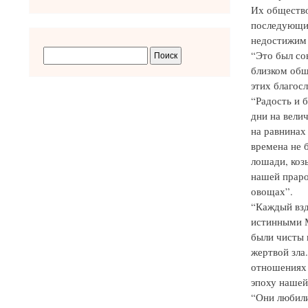
Их общество
последующие
недостижим 
“Это был со
близком общ
этих благос
“Радость и 
дни на вели
на равнинах
времена не 
лошади, коз
нашей праро
овощах”.
“Каждый взд
истинными М
были чисты 
жертвой зла
отношениях 
эпоху нашей
“Они любили