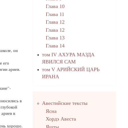
Глава 10
Глава 11
Глава 12
Глава 12
Глава 13
Глава 14
школе, он
том IV АХУРА МАЗДА
ЯВИЛСЯ САМ
е его
гии ариев.
том V АРИЙСКИЙ ЦАРЬ
ИРАНА
шане”-
Правый
оносились в
Авестийские тексты
столбец
 глубокой
Ясна
 ариев в
Хордэ Авеста
ень хорошо.
Яшты