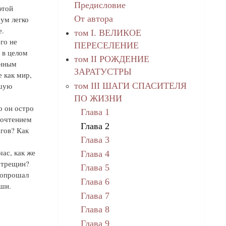
Предисловие
этой
От автора
ум легко
е.
том I. ВЕЛИКОЕ
го не
ПЕРЕСЕЛЕНИЕ
 в целом
том II РОЖДЕНИЕ
енным
ЗАРАТУСТРЫ
 как мир,
том III ШАГИ СПАСИТЕЛЯ
дшую
ПО ЖИЗНИ
о он остро
Глава 1
почтением
Глава 2
гов? Как
Глава 3
ас, как же
Глава 4
е трещин?
Глава 5
вопрошал
Глава 6
ши.
Глава 7
Глава 8
Глава 9