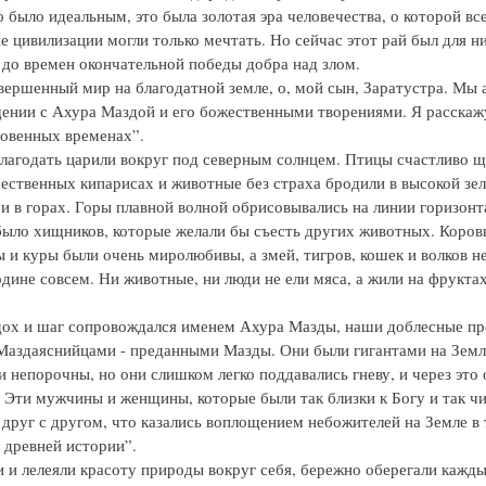
 было идеальным, это была золотая эра человечества, о которой вс
 цивилизации могли только мечтать. Но сейчас этот рай был для н
до времен окончательной победы добра над злом.
вершенный мир на благодатной земле, о, мой сын, Заратустра. Мы 
ении с Ахура Маздой и его божественными творениями. Я расскаж
ловенных временах”.
благодать царили вокруг под северным солнцем. Птицы счастливо щ
чественных кипарисах и животные без страха бродили в высокой зел
 и в горах. Горы плавной волной обрисовывались на линии горизонта
было хищников, которые желали бы съесть других животных. Коровы
ы и куры были очень миролюбивы, а змей, тигров, кошек и волков н
дине совсем. Ни животные, ни люди не ели мяса, а жили на фруктах
ох и шаг сопровождался именем Ахура Мазды, наши доблесные пр
аздаяснийцами - преданными Мазды. Они были гигантами на Земле
и непорочны, но они слишком легко поддавались гневу, и через это 
. Эти мужчины и женщины, которые были так близки к Богу и так ч
друг с другом, что казались воплощением небожителей на Земле в 
 древней истории”.
 и лелеяли красоту природы вокруг себя, бережно оберегали кажд