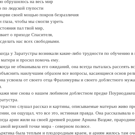
ью обрушилось на весь мир
о по людской глупости
зорви своей мощью покров безразличия
 глаза, чтобы мы смогли узреть
стояния пал твой мир,
вает о приходе Спасителя,
сделать нас всех свободными.
 когда у Заратустры возникали какие-либо трудности по обучению в 
к матери и просил помочь ему.
огда не обманывала его ожиданий, она всегда пыталась рассеять вс
объяснить наилучшим образом все вопросы, касающиеся основ рели
 она усвоила от своего отца Фрахимурвы и своего доблестного мужа
.
кажи мне снова о нашем любимом доблестном предке Поуриодаке
ратустра.
страстно слушал рассказ и картины, описываемые матерью живо пр
нии, он ощущал, что все это, истинная правда. Она рассказывала о
когда арии жили на своей древней родине Ариана Ваэдже, прародине
самой верхней точке мира - северном полюсе.
Арктика была теплым и плодородным краем, и ариям жилось там оч