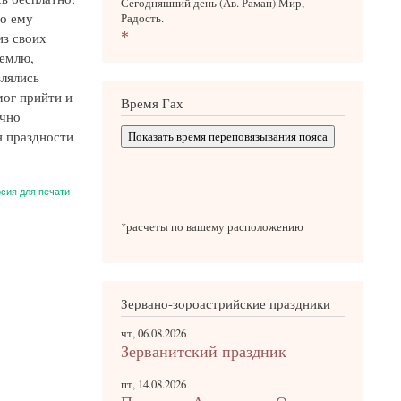
Сегодняшний день (Ав. Раман) Мир,
то ему
Радость.
*
из своих
землю,
влялись
мог прийти и
Время Гах
ечно
я праздности
Показать время переповязывания пояса
сия для печати
*расчеты по вашему расположению
Зервано-зороастрийские праздники
чт, 06.08.2026
Зерванитский праздник
пт, 14.08.2026