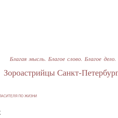
Перейти
к
основному
содержанию
Благая мысль. Благое слово. Благое дело.
Зороастрийцы Санкт-Петербур
 СПАСИТЕЛЯ ПО ЖИЗНИ
2