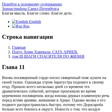
Перейти к основному содержанию
Зороастрийцы Санкт-Петербурга
Благая мысль. Благое слово. Благое дело.
English
Rus
Строка навигации
Главная
Порус Хоми Хавевала. САГА АРИЕВ.
том III ШАГИ СПАСИТЕЛЯ ПО ЖИЗНИ
Глава 11
Вновь посвященный гордо носил священный пояс кушти на
своей талии. Однажды утром Заратустра подошел к своему
отцу. Прошло всего несколько дней со времени тех
драматических событий, которые произошли во время
церемонии посвящения, когда юноша держал пламенную речь
перед всеми ариями, жившими в Араке. Однако молва о его
подвиге распространилась быстро, потому что Дурасароба
больше всех боялись в округе. Новость о том, что колдун