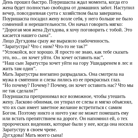
День прошел быстро. Поуришаспа ждал момента, когда его
жена будет полностью свободна от домашних забот. Наступил
вечер, повседневная суета с хозяйством была завершена.
Поуришаспа посадил жену возле себя, у него больше не было
сомнений и нерешительности. Он начал говорить мягко:
“Дорогая моя жена Дугхдова, я хочу поговорить с тобой. Это
касается нашего сына”.
Лицо Дугхдовы сразу же выразило озабоченность.
“Заратустра? Что с ним? Что-то не так?”
“Успокойся, все хорошо. Я просто не знаю, как тебе сказать
это, но... он хочет уйти. Он хочет оставить нас”.
“Наш сын Заратустра хочет уйти на гору Ушидаренем в лес и
жить там один”.
Мать Заратустры внезапно разрыдалась. Она смотрела на
мужа в смятении и слезы лились из ее прекрасных глаз.
“Но почему? Почему? Почему, он хочет оставить нас? Что мы
не так сделали?”
Поуришаспа препринимал все возможное, чтобы утешить
жену. Ласково обнимая, он утирал ее слезы и мягко объяснял,
что их сын имеет заветное желание встретиться с самим
Богом. Поэтому никто и ничто уже не может помешать ему
или встать препятствием на дороге. Он напомнил ей, о тех
пророческих видениях, которые были у нее, когда она носила
Заратустру в своем чреве.
Дугхдова! Мать моего сына!