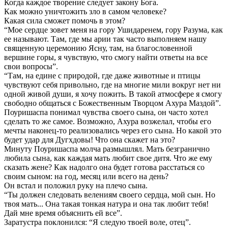
Когда каждое творение следует закону Бога.
Как можно уничтожить зло в самом человеке?
Какая сила сможет помочь в этом?
“Мое сердце зовет меня на гору Ушидаренем, гору Разума, как
ее называют. Там, где мы арии так часто выполняем нашу
священную церемонию Ясну, там, на благословенной
вершине горы, я чувствую, что смогу найти ответы на все
свои вопросы”.
“Там, на едине с природой, где даже животные и птицы
чувствуют себя привольно, где на многие мили вокруг нет ни
одной живой души, я хочу пожить. В такой атмосфере я смогу
свободно общаться с Божественным Творцом Ахура Маздой”.
Поуришаспа понимал чувства своего сына, он часто хотел
сделать то же самое. Возможно, Ахура возжелал, чтобы его
мечты наконец-то реализовались через его сына. Но какой это
будет удар для Дугхдовы! Что она скажет на это?
Минуту Поуришаспа молча размышлял. Мать безгранично
любила сына, как каждая мать любит свое дитя. Что же ему
сказать жене? Как надолго она будет готова расстаться со
своим сыном: на год, месяц или всего на день?
Он встал и положил руку на плечо сына.
“Ты должен следовать велениям своего сердца, мой сын. Но
твоя мать... Она такая тонкая натура и она так любит тебя!
Дай мне время объяснить ей все”.
Заратустра поклонился: “Я следую твоей воле, отец”.