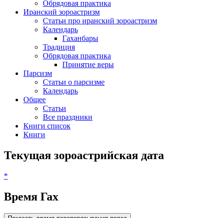
Обрядовая практика
Иранский зороастризм
Статьи про иранский зороастризм
Календарь
Гаханбары
Традиция
Обрядовая практика
Принятие веры
Парсизм
Статьи о парсизме
Календарь
Общее
Статьи
Все праздники
Книги список
Книги
Текущая зороастрийская дата
*
Время Гах