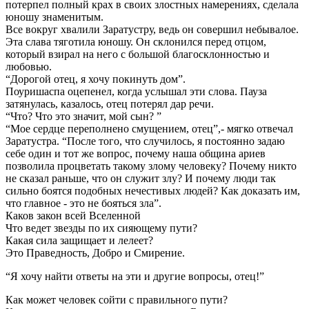
потерпел полный крах в своих злостных намерениях, сделала
юношу знаменитым.
Все вокруг хвалили Заратустру, ведь он совершил небывалое.
Эта слава тяготила юношу. Он склонился перед отцом,
который взирал на него с большой благосклонностью и
любовью.
“Дорогой отец, я хочу покинуть дом”.
Поуришаспа оцепенел, когда услышал эти слова. Пауза
затянулась, казалось, отец потерял дар речи.
“Что? Что это значит, мой сын? ”
“Мое сердце переполнено смущением, отец”,- мягко отвечал
Заратустра. “После того, что случилось, я постоянно задаю
себе один и тот же вопрос, почему наша община ариев
позволила процветать такому злому человеку? Почему никто
не сказал раньше, что он служит злу? И почему люди так
сильно боятся подобных нечестивых людей? Как доказать им,
что главное - это не бояться зла”.
Каков закон всей Вселенной
Что ведет звезды по их сияющему пути?
Какая сила защищает и лелеет?
Это Праведность, Добро и Смирение.
“Я хочу найти ответы на эти и другие вопросы, отец!”
Как может человек сойти с правильного пути?