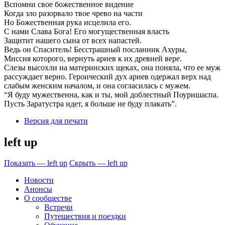
Вспомни свое божественное видение
Когда зло разорвало твое чрево на части
Но Божественная рука исцелила его.
С нами Слава Бога! Его могущественная власть
Защитит нашего сына от всех напастей.
Ведь он Спаситель! Бесстрашный посланник Ахуры,
Миссия которого, вернуть ариев к их древней вере.
Слезы высохли на материнских щеках, она поняла, что ее муж
рассуждает верно. Героический дух ариев одержал верх над
слабым женским началом, и она согласилась с мужем.
“Я буду мужественна, как и ты, мой доблестный Поуришаспа.
Пусть Заратустра идет, я больше не буду плакать”.
Версия для печати
left up
Показать — left up
Скрыть — left up
Новости
Анонсы
О сообществе
Встречи
Путешествия и поездки