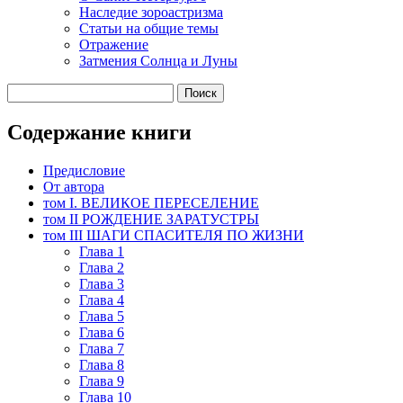
Наследие зороастризма
Cтатьи на общие темы
Отражение
Затмения Солнца и Луны
Содержание книги
Предисловие
От автора
том I. ВЕЛИКОЕ ПЕРЕСЕЛЕНИЕ
том II РОЖДЕНИЕ ЗАРАТУСТРЫ
том III ШАГИ СПАСИТЕЛЯ ПО ЖИЗНИ
Глава 1
Глава 2
Глава 3
Глава 4
Глава 5
Глава 6
Глава 7
Глава 8
Глава 9
Глава 10