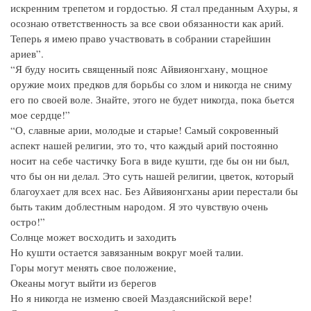
искренним трепетом и гордостью. Я стал преданным Ахуры, я
осознаю ответственность за все свои обязанности как арий.
Теперь я имею право участвовать в собрании старейшин
ариев”.
“Я буду носить священный пояс Айвияонгхану, мощное
оружие моих предков для борьбы со злом и никогда не сниму
его по своей воле. Знайте, этого не будет никогда, пока бьется
мое сердце!”
“О, славные арии, молодые и старые! Самый сокровенный
аспект нашей религии, это то, что каждый арий постоянно
носит на себе частичку Бога в виде кушти, где бы он ни был,
что бы он ни делал. Это суть нашей религии, цветок, который
благоухает для всех нас. Без Айвияонгханы арии перестали бы
быть таким доблестным народом. Я это чувствую очень
остро!”
Солнце может восходить и заходить
Но кушти остается завязанным вокруг моей талии.
Горы могут менять свое положение,
Океаны могут выйти из берегов
Но я никогда не изменю своей Маздаяснийской вере!