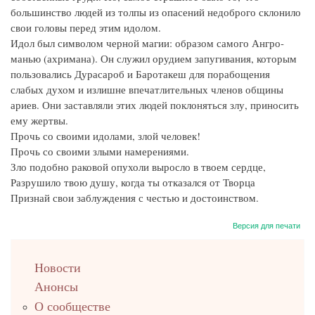
большинство людей из толпы из опасений недоброго склонило
свои головы перед этим идолом.
Идол был символом черной магии: образом самого Ангро-
манью (ахримана). Он служил орудием запугивания, которым
пользовались Дурасароб и Баротакеш для порабощения
слабых духом и излишне впечатлительных членов общины
ариев. Они заставляли этих людей поклоняться злу, приносить
ему жертвы.
Прочь со своими идолами, злой человек!
Прочь со своими злыми намерениями.
Зло подобно раковой опухоли выросло в твоем сердце,
Разрушило твою душу, когда ты отказался от Творца
Признай свои заблуждения с честью и достоинством.
Версия для печати
left
Новости
up
Анонсы
О сообществе