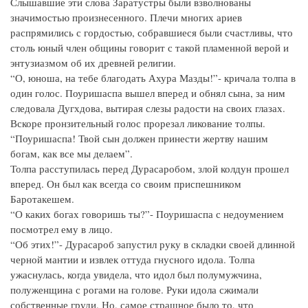
Слышавшие эти слова Заратустры были взволнованы
значимостью произнесенного. Плечи многих ариев
распрямились с гордостью, собравшиеся были счастливы, что
столь юный член общины говорит с такой пламенной верой и
энтузиазмом об их древней религии.
“О, юноша, на тебе благодать Ахура Мазды!”- кричала толпа в
один голос. Поуришаспа вышел вперед и обнял сына, за ним
следовала Дугхдова, вытирая слезы радости на своих глазах.
Вскоре пронзительный голос прорезал ликование толпы.
“Поуришаспа! Твой сын должен принести жертву нашим
богам, как все мы делаем”.
Толпа расступилась перед Дурасаробом, злой колдун прошел
вперед. Он был как всегда со своим приспешником
Баротакешем.
“О каких богах говоришь ты?”- Поуришаспа с недоумением
посмотрел ему в лицо.
“Об этих!”- Дурасароб запустил руку в складки своей длинной
черной мантии и извлек оттуда гнусного идола. Толпа
ужаснулась, когда увидела, что идол был полумужчина,
полуженщина с рогами на голове. Руки идола сжимали
собственные груди. Но, самое страшное было то, что