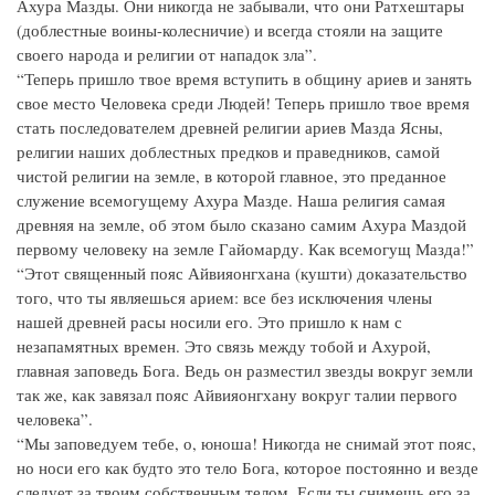
Ахура Мазды. Они никогда не забывали, что они Ратхештары
(доблестные воины-колесничие) и всегда стояли на защите
своего народа и религии от нападок зла”.
“Теперь пришло твое время вступить в общину ариев и занять
свое место Человека среди Людей! Теперь пришло твое время
стать последователем древней религии ариев Мазда Ясны,
религии наших доблестных предков и праведников, самой
чистой религии на земле, в которой главное, это преданное
служение всемогущему Ахура Мазде. Наша религия самая
древняя на земле, об этом было сказано самим Ахура Маздой
первому человеку на земле Гайомарду. Как всемогущ Мазда!”
“Этот священный пояс Айвияонгхана (кушти) доказательство
того, что ты являешься арием: все без исключения члены
нашей древней расы носили его. Это пришло к нам с
незапамятных времен. Это связь между тобой и Ахурой,
главная заповедь Бога. Ведь он разместил звезды вокруг земли
так же, как завязал пояс Айвияонгхану вокруг талии первого
человека”.
“Мы заповедуем тебе, о, юноша! Никогда не снимай этот пояс,
но носи его как будто это тело Бога, которое постоянно и везде
следует за твоим собственным телом. Если ты снимешь его за