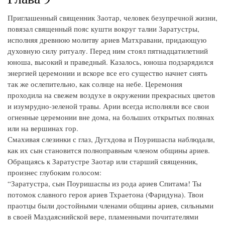
Приглашенный священник Заотар, человек безупречной жизни,
повязал священный пояс кушти вокруг талии Заратустры,
исполняя древнюю молитву ариев Матхравани, придающую
духовную силу ритуалу. Перед ним стоял пятнадцатилетний
юноша, высокий и праведный. Казалось, юноша подзарядился
энергией церемонии и вскоре все его существо начнет сиять
так же ослепительно, как солнце на небе. Церемония
проходила на свежем воздухе в окружении прекрасных цветов
и изумрудно-зеленой травы. Арии всегда исполняли все свои
огненные церемонии вне дома, на больших открытых полянах
или на вершинах гор.
Смахивая слезинки с глаз, Дугхдова и Поуришаспа наблюдали,
как их сын становится полноправным членом общины ариев.
Обращаясь к Заратустре Заотар или старший священник,
произнес глубоким голосом:
“Заратустра, сын Поуришаспы из рода ариев Спитама! Ты
потомок славного героя ариев Тхраетона (Фаридуна). Твои
праотцы были достойными членами общины ариев, сильными
в своей Маздаяснийской вере, пламенными почитателями