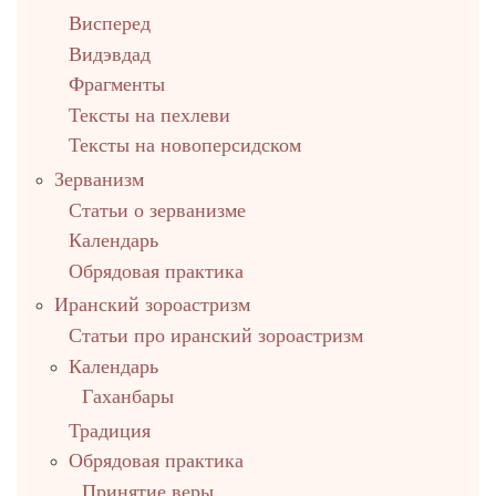
Висперед
Видэвдад
Фрагменты
Тексты на пехлеви
Тексты на новоперсидском
Зерванизм
Статьи о зерванизме
Календарь
Обрядовая практика
Иранский зороастризм
Статьи про иранский зороастризм
Календарь
Гаханбары
Традиция
Обрядовая практика
Принятие веры