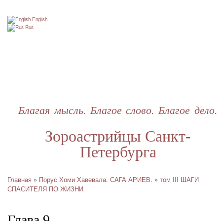
Перейти
к
English
основному
Rus
содержанию
Благая мысль. Благое слово. Благое дело.
Зороастрийцы Санкт-
Петербурга
Главная
Порус Хоми Хавевала. САГА АРИЕВ.
том III ШАГИ
Строка
СПАСИТЕЛЯ ПО ЖИЗНИ
навигации
Глава 9