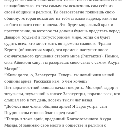
ненадобностью, то тем самым ты исключишь сам себя из
своей общины и религии. Ты безвозвратно покинешь свою
общину, которая возлагает на тебя столько надежд, как и на
любого нового своего члена. Это будет моральный крах и
преступление, за которое ты должен будешь предстать перед
Даваром (судьей) в потустороннем мире, когда он будет
судить всех, кто хочет жить во времена славного Фрашо-
Керети (обновления мира), эти времена наступят после
окончательного крушения старого мира (Ристакхиз). Помни,
сняв Айвияонгхану, ты разорвешь свою связь с самим Ахура
Маздой”.
“Живи долго, о, Заратустра. Теперь, ты новый член нашей
общины ариев. Расскажи нам, о чем хочешь”.
Пятнадцатилетний юноша начал говорить. Молодой задор и
энтузиазм, звучавший в голосе Заратустры, поразил всех, кто
слышал его в тот день, восемь тысяч лет назад.
“Доблестные члены общины ариев! Я Заратустра, сын
Поуришаспы стою сейчас перед вами”.
“Теперь я тоже арий, преданный Благословенного Ахура
Мазды. Я занимаю свое место в обществе и религии с