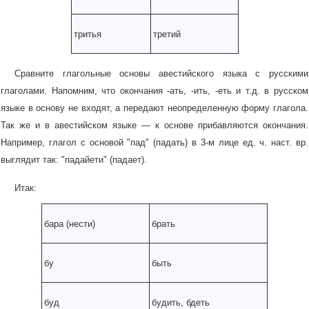
тритья
третий
Сравните глагольные основы авестийского языка с русскими
глаголами. Напомним, что окончания -ать, -ить, -еть и т.д. в русском
языке в основу не входят, а передают неопределенную форму глагола.
Так же и в авестийском языке — к основе прибавляются окончания.
Например, глагол с основой "пад" (падать) в 3-м лице ед. ч. наст. вр.
выглядит так: "падайети" (падает).
Итак:
бара (нести)
брать
бу
быть
буд
будить, бдеть