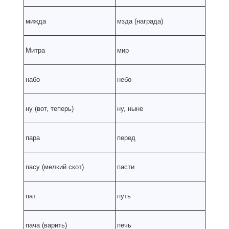
мижда
мзда (награда)
Митра
мир
набо
небо
ну (вот, теперь)
ну, ныне
пара
перед
пасу (мелкий скот)
пасти
пат
путь
пача (варить)
печь