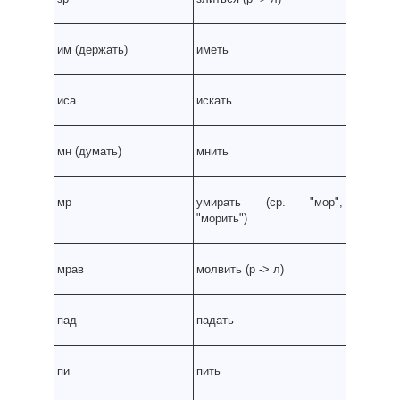
им (держать)
иметь
иса
искать
мн (думать)
мнить
мр
умирать (ср. "мор",
"морить")
мрав
молвить (р
-
> л)
пад
падать
пи
пить