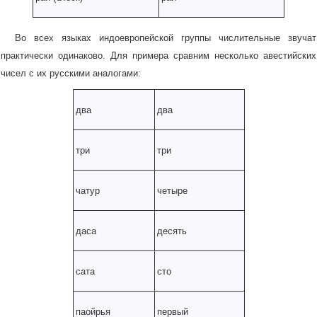
Во всех языках индоевропейской группы числительные звучат
практически одинаково. Для примера сравним несколько авестийских
чисел с их русскими аналогами:
два
два
три
три
чатур
четыре
даса
десять
сата
сто
паойрья
первый