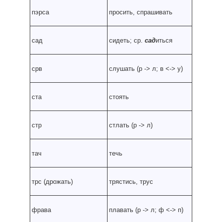
пэрса
просить, спрашивать
сад
сидеть; ср.
сад
иться
срв
слушать (р
-
> л; в
<
-
> у)
ста
стоять
стр
стлать (р
-
> л)
тач
течь
трс (дрожать)
трястись, трус
фрава
плавать (р
-
> л; ф
<
-
> п)