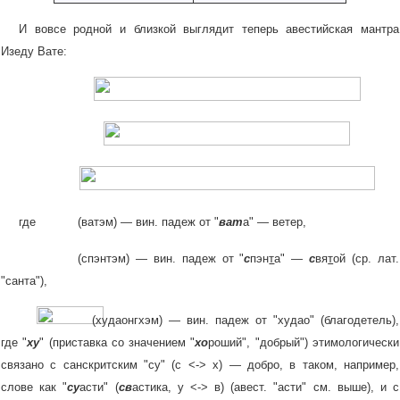
И вовсе родной и близкой выглядит теперь авестийская мантра
Изеду Вате:
где
(ватэм) — вин. падеж от "
ват
а" — ветер,
(спэнтэм) — вин. падеж от "
с
пэн
т
а" —
с
вя
т
ой (ср. лат.
"санта"),
(худаонгхэм) — вин. падеж от "худао" (благодетель),
где "
ху
" (приставка со значением "
хо
роший", "добрый") этимологически
связано с санскритским "су" (с
<
-
> х) — добро, в таком, например,
слове как "
су
асти" (
св
астика, у
<
-
> в) (авест. "асти" см. выше), и с