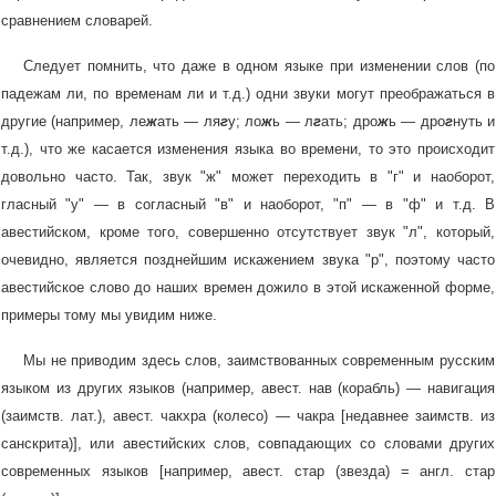
сравнением словарей.
Следует помнить, что даже в одном языке при изменении слов (по
падежам ли, по временам ли и т.д.) одни звуки могут преображаться в
другие (например, ле
ж
ать — ля
г
у; ло
ж
ь — л
г
ать; дро
ж
ь — дро
г
нуть и
т.д.), что же касается изменения языка во времени, то это происходит
довольно часто. Так, звук "ж" может переходить в "г" и наоборот,
гласный "у" — в согласный "в" и наоборот, "п" — в "ф" и т.д. В
авестийском, кроме того, совершенно отсутствует звук "л", который,
очевидно, является позднейшим искажением звука "р", поэтому часто
авестийское слово до наших времен дожило в этой искаженной форме,
примеры тому мы увидим ниже.
Мы не приводим здесь слов, заимствованных современным русским
языком из других языков (например, авест. нав (корабль) — навигация
(заимств. лат.), авест. чакхра (колесо) — чакра [недавнее заимств. из
санскрита)], или авестийских слов, совпадающих со словами других
современных языков [например, авест. стар (звезда) = англ. стар