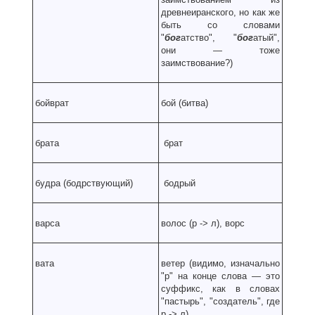
древнеиранского, но как же
быть со словами
"
бог
атство", "
бог
атый",
они — тоже
заимствование?)
бойврат
бой (битва
)
брата
брат
будра (бодрствующий)
бодрый
варса
волос (р
-
> л), ворс
вата
ветер (видимо, изначально
"р" на конце слова — это
суффикс, как в словах
"пастырь", "создатель", где
р
->
л)