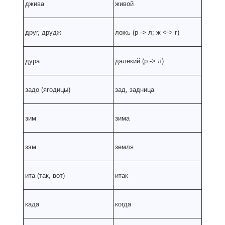
джива
живой
друг, друдж
ложь (р
-
> л; ж
<
-
> г)
дура
далекий (р
-
> л)
задо (ягодицы)
зад, задница
зим
зима
зэм
земля
ита (так, вот)
итак
када
когда