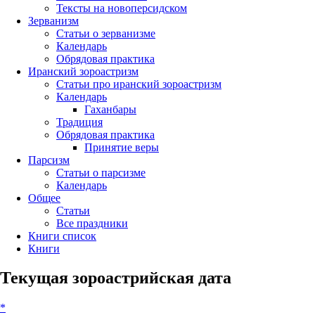
Тексты на новоперсидском
Зерванизм
Статьи о зерванизме
Календарь
Обрядовая практика
Иранский зороастризм
Статьи про иранский зороастризм
Календарь
Гаханбары
Традиция
Обрядовая практика
Принятие веры
Парсизм
Статьи о парсизме
Календарь
Общее
Статьи
Все праздники
Книги список
Книги
Текущая зороастрийская дата
*