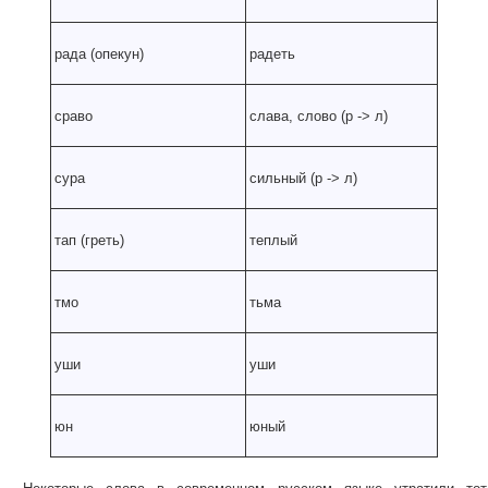
рада (опекун)
радеть
сраво
слава, слово (р
-
> л)
сура
сильный (р
-
> л)
тап (греть)
теплый
тмо
тьма
уши
уши
юн
юный