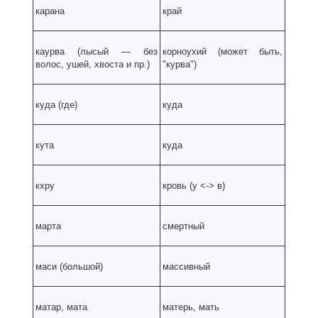
карана
край
каурва (лысый — без
корноухий (может быть,
волос, ушей, хвоста и пр.)
"курва")
куда (где)
куда
кута
куда
кхру
кровь (у
<
-
> в)
марта
смертный
маси (большой)
массивный
матар, мата
матерь, мать