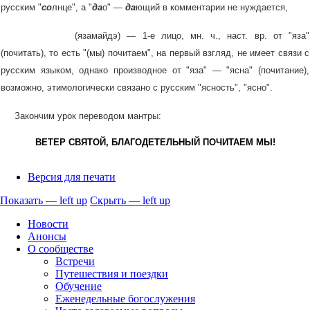
русским "
со
лнце", а "
да
о" —
да
ющий в комментарии не нуждается,
(язамайдэ) — 1-е лицо, мн. ч., наст. вр. от "яза"
(почитать), то есть "(мы) почитаем", на первый взгляд, не имеет связи с
русским языком, однако производное от "яза" — "ясна" (почитание),
возможно, этимологически связано с русским "ясность", "ясно".
Закончим урок переводом мантры:
ВЕТЕР СВЯТОЙ, БЛАГОДЕТЕЛЬНЫЙ ПОЧИТАЕМ МЫ!
Версия для печати
Показать — left up
Скрыть — left up
left
Новости
up
Анонсы
О сообществе
Встречи
Путешествия и поездки
Обучение
Еженедельные богослужения