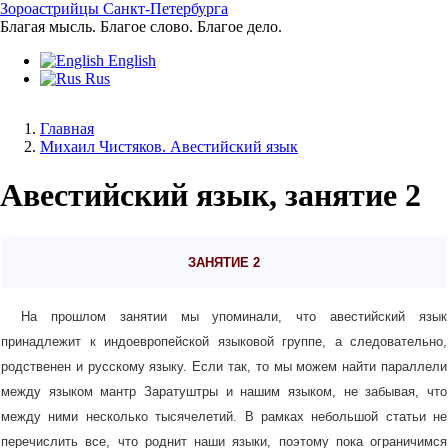
Перейти
Зороастрийцы Санкт-Петербурга
к
Благая мысль. Благое слово. Благое дело.
основному
English
содержанию
Rus
Главная
Михаил Чистяков. Авестийский язык
Строка
навигации
Авестийский язык, занятие 2
ЗАНЯТИЕ
2
На прошлом занятии мы упоминали, что авестийский язык
принадлежит к индоевропейской языковой группе, а следовательно,
родственен и русскому языку. Если так, то мы можем найти параллели
между языком мантр Заратуштры и нашим языком, не забывая, что
между ними несколько тысячелетий. В рамках небольшой статьи не
перечислить все, что роднит наши языки, поэтому пока ограничимся