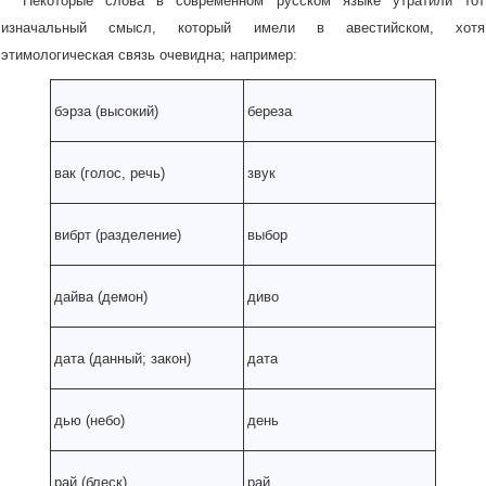
Некоторые слова в современном русском языке утратили тот
изначальный смысл, который имели в авестийском, хотя
этимологическая связь очевидна; например:
бэрза (высокий)
береза
вак (голос, речь)
звук
вибрт (разделение)
выбор
дайва (демон)
диво
дата (данный; закон)
дата
дью (небо)
день
рай (блеск)
рай