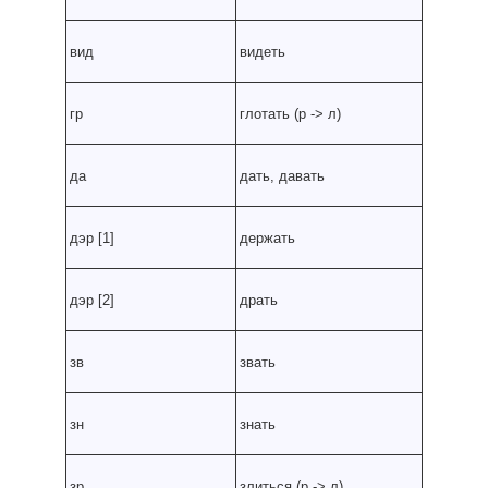
вид
видеть
гр
глотать (р
-
> л)
да
дать, давать
дэр [1]
держать
дэр [2]
драть
зв
звать
зн
знать
зр
злиться (р
-
> л)