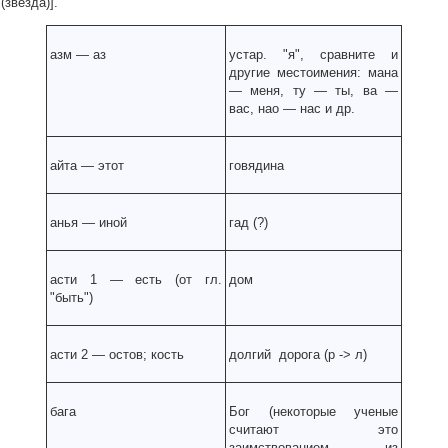
(звезда)].
азм
—
аз
устар. "я", сравните и
другие местоимения: мана
— меня, ту — ты, ва —
вас, нао — нас и др.
айта
—
этот
говядина
анья
—
иной
гад (?)
асти 1
—
есть (от гл.
дом
"быть")
асти 2
—
остов; кость
долгий дорога (р
-
> л)
бага
Бог (некоторые ученые
считают это
заимствованием из