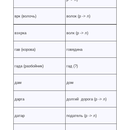
врк (волочь)
волок (р
-
> л)
вэхрка
волк (р
-
> л)
гав (корова)
говядина
гада (разбойник)
гад (?)
дам
дом
дарга
долгий дорога (р
-
> л)
датар
податель (р
-
> л)