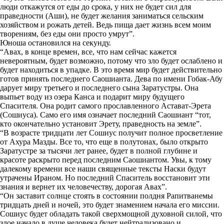
люди откажутся от еды до срока, у них не будет сил для
праведности (Аши), не будет желания заниматься сельским
хозяйством и рожать детей. Ведь пища дает жизнь всем моим
творениям, без еды они просто умрут”.
Юноша остановился на секунду.
“Авах, в конце времен, все, что нам сейчас кажется
невероятным, будет возможно, потому что зло будет ослаблено и
будет находиться в упадке. В это время мир будет действительно
готов принять последнего Саошианта. Дева по имени Гобак-Абу
дарует миру третьего и последнего сына Заратустры. Она
выпьет воду из озера Канса и подарит миру будущего
Спасителя. Она родит самого прославленного Астават-Эрета
(Сошиуса). Само его имя означает последний Саошиант “тот,
кто окончательно установит Эрету, праведность на земле”.
“В возрасте тридцати лет Сошиус получит полное просветление
от Ахура Мазды. Все то, что еще в полутонах, было открыто
Заратустре за тысячи лет ранее, будет в полной глубине и
красоте раскрыто перед последним Саошиантом. Увы, к тому
далекому времени все наши священные тексты Наски будут
утрачены Ираном. Но последний Спаситель восстановит эти
знания и вернет их человечеству, дорогая Авах”.
“Он заставит солнце стоять в состоянии полдня Рапитванемы
тридцать дней и ночей, это будет знамением начала его миссии.
Сошиус будет обладать такой сверхмощной духовной силой, что
злое начало в душе человека будет нейтрализовано и