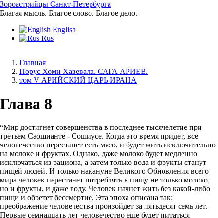
Перейти
Зороастрийцы Санкт-Петербурга
к
Благая мысль. Благое слово. Благое дело.
основному
English
содержанию
Rus
Главная
Порус Хоми Хавевала. САГА АРИЕВ.
Строка
том V АРИЙСКИЙ ЦАРЬ ИРАНА
навигации
Глава 8
“Мир достигнет совершенства в последнее тысячелетие при
третьем Саошианте - Сошиусе. Когда это время придет, все
человечество перестанет есть мясо, и будет жить исключительно
на молоке и фруктах. Однако, даже молоко будет медленно
исключаться из рациона, а затем только вода и фрукты станут
пищей людей. И только накануне Великого Обновления всего
мира человек перестанет потреблять в пищу не только молоко,
но и фрукты, и даже воду. Человек начнет жить без какой-либо
пищи и обретет бессмертие. Эта эпоха описана так:
преображение человечества произойдет за пятьдесят семь лет.
Первые семнадцать лет человечество еще будет питаться