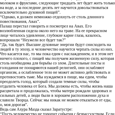
молоком и фруктами, следующие тридцать лет будет жить только
на воде, а за последние десять лет научится довольствоваться
исключительно духовной пищей”.
“Однако, я должен немножко отдохнуть от столь длинного
повествования, Авах”.
Палаш перестал говорить и посмотрел на Авах. Его
возлюбленная сидела около него на траве. На ее прекрасном
лице читалось удивление, глубокие карие глаза, казалось,
вопрошали “Неужели все будет так?”
“Да, так будет. Высшие духовные энергии будут снисходить на
людей в ту эпоху, и человечество научится черпать силы из них.
Что касается нас, то мы пока едим с наслаждением, и в этом нет
ничего плохого, с пищей мы получаем жизненную силу, которая
столь необходима для борьбы со злом. Длительные посты и
голодания не поощряются нашей религией, они ослабляют
организм, а ослабленное тело не может активно действовать и
противостоять тьме. Мы нуждаемся в пище, мы едим, чтобы
преодолеть голод, который создали темные силы, чтобы
отдалить человека от Бога. Мы должны есть, чтобы жизнь наша
расцветала и продолжалась, чтобы матери рождали здоровых и
сильных детей, а люди были в хорошем расположении духа и
славили Творца. Сейчас мы никак не можем отказаться от еды,
о, моя дорогая”.
Ведь сам Ахура Мазда сказал Заратустре:
“Пусть человечество не торопит события с безрассудством. Если