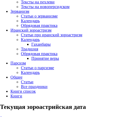
Тексты на пехлеви
Тексты на новоперсидском
Зерванизм
Статьи о зерванизме
Календарь
Обрядовая практика
Иранский зороастризм
Статьи про иранский зороастризм
Календарь
Гаханбары
Традиция
Обрядовая практика
Принятие веры
Парсизм
Статьи о парсизме
Календарь
Общее
Статьи
Все праздники
Книги список
Книги
Текущая зороастрийская дата