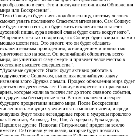
преобразовано в свет. Это и послужит источником Обновления
мира или Воскресения”.
“Тело Сошиуса будет сиять подобно солнцу, поэтому человек
сможет узнать последнего Спасителя мгновенно. Сам Сошиус
не будет ничего есть, он будет жить исключительно за счет
духовной пищи, аура великой славы будет сиять вокруг него”.
“В древних текстах говорится, что Сошиус будет взирать на мир
мощью шести глаз. Это значит, что он будет обладать
исключительным провидением, ясновидением и полностью
уничтожит зло на земле. Он величайший обновитель всего
мира, он уничтожит саму смерть и приведет человечество в
состояние высшего совершенства”.
“Духовные сущности Язаты будут активно работать в
содружестве с Сошиусом, выполняя величайшую задачу
изгнания злого Друджа с земли. Процесс обновления мира будет
длиться пятьдесят семь лет. Сошиус воскресит тех праведных
ариев, которые жили за тысячи лет до этого славного события,
он дарует им бессмертные тела. В этом заключен и секрет
будущего процветания нашего мира. После Воскресения,
численность живущих увеличится на многие тысячи, и среди
живущих будут такие легендарные герои и мудрецы прошлого
как Пешотан, Ашавазд, Тус, Гив, Агхрератх, Урватаднар,
Нарших и другие. Пешотан (Читра-махан) придет на землю
вместе с 150 своими учениками, которые будут помогать
Сошиусу. Великий царь прошлого Кайкхушри сам воскресит