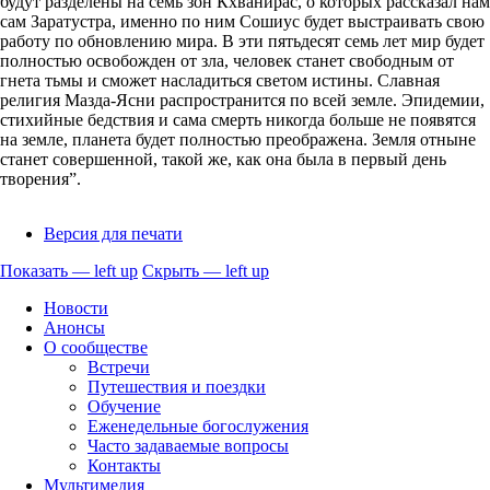
будут разделены на семь зон Кхванирас, о которых рассказал нам
сам Заратустра, именно по ним Сошиус будет выстраивать свою
работу по обновлению мира. В эти пятьдесят семь лет мир будет
полностью освобожден от зла, человек станет свободным от
гнета тьмы и сможет насладиться светом истины. Славная
религия Мазда-Ясни распространится по всей земле. Эпидемии,
стихийные бедствия и сама смерть никогда больше не появятся
на земле, планета будет полностью преображена. Земля отныне
станет совершенной, такой же, как она была в первый день
творения”.
Версия для печати
Показать — left up
Скрыть — left up
left
Новости
up
Анонсы
О сообществе
Встречи
Путешествия и поездки
Обучение
Еженедельные богослужения
Часто задаваемые вопросы
Контакты
Мультимедия