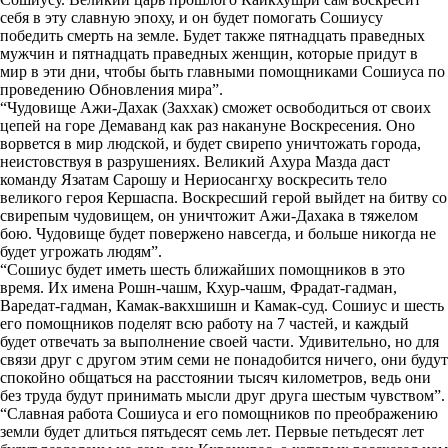
себя в эту славную эпоху, и он будет помогать Сошиусу
победить смерть на земле. Будет также пятнадцать праведных
мужчин и пятнадцать праведных женщин, которые придут в
мир в эти дни, чтобы быть главными помощниками Сошиуса по
проведению Обновления мира”.
“Чудовище Ажи-Дахак (Заххак) сможет освободиться от своих
цепей на горе Демаванд как раз накануне Воскресения. Оно
ворвется в мир людской, и будет свирепо уничтожать города,
неистовствуя в разрушениях. Великий Ахура Мазда даст
команду Язатам Сарошу и Нериосангху воскресить тело
великого героя Кершаспа. Воскресший герой выйдет на битву со
свирепым чудовищем, он уничтожит Ажи-Дахака в тяжелом
бою. Чудовище будет повержено навсегда, и больше никогда не
будет угрожать людям”.
“Сошиус будет иметь шесть ближайших помощников в это
время. Их имена Рошн-чашм, Кхур-чашм, Фрадат-гадман,
Варедат-гадман, Камак-вакхшишн и Камак-суд. Сошиус и шесть
его помощников поделят всю работу на 7 частей, и каждый
будет отвечать за выполнение своей части. Удивительно, но для
связи друг с другом этим семи не понадобится ничего, они будут
спокойно общаться на расстоянии тысяч километров, ведь они
без труда будут принимать мысли друг друга шестым чувством”.
“Славная работа Сошиуса и его помощников по преображению
земли будет длиться пятьдесят семь лет. Первые петьдесят лет