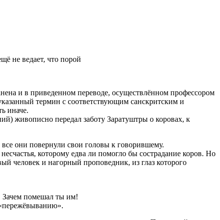
щё не ведает, что порой
ранена и в приведенном переводе, осуществлённом профессором
 указанный термин с соответствующим санскритским и
ь иначе.
ий) живописно передал заботу Заратуштры о коровах, к
о все они повернули свои головы к говорившему.
 несчастья, которому едва ли помогло бы сострадание коров. Но
ивый человек и нагорный проповедник, из глаз которого
е. Зачем помешал ты им!
: «пережёвыванию».