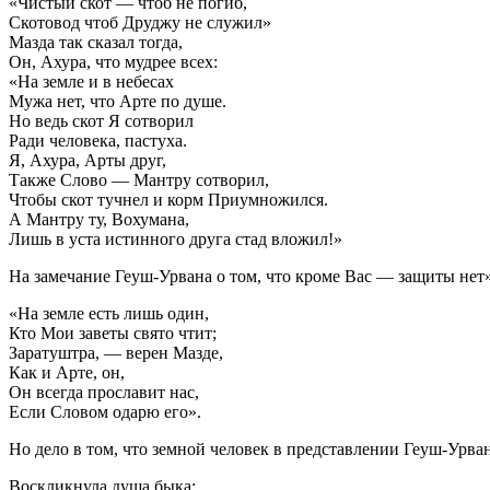
«Чистый скот — чтоб не погиб,
Скотовод чтоб Друджу не служил»
Мазда так сказал тогда,
Он, Ахура, что мудрее всех:
«На земле и в небесах
Мужа нет, что Арте по душе.
Но ведь скот Я сотворил
Ради человека, пастуха.
Я, Ахура, Арты друг,
Также Слово — Мантру сотворил,
Чтобы скот тучнел и корм Приумножился.
А Мантру ту, Вохумана,
Лишь в уста истинного друга стад вложил!»
На замечание Геуш-Урвана о том, что кроме Вас — защиты нет»
«На земле есть лишь один,
Кто Мои заветы свято чтит;
Заратуштра, — верен Мазде,
Как и Арте, он,
Он всегда прославит нас,
Если Словом одарю его».
Но дело в том, что земной человек в представлении Геуш-Урва
Воскликнула душа быка: