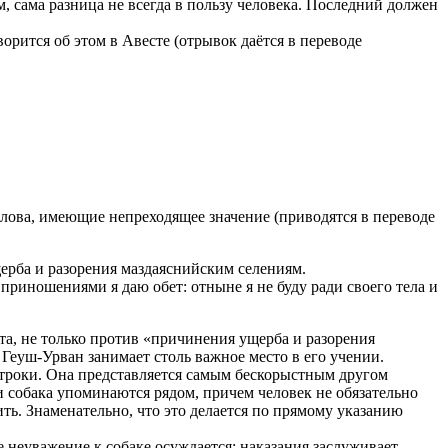
, сама разница не всегда в пользу человека. Последний должен
орится об этом в Авесте (отрывок даётся в переводе
лова, имеющие непреходящее значение (приводятся в переводе
щерба и разорения маздаяснийским селениям.
приношениями я даю обет: отныне я не буду ради своего тела и
та, не только против «причинения ущерба и разорения
еуш-Урван занимает столь важное место в его учении.
строки. Она представляется самым бескорыстным другом
 и собака упоминаются рядом, причем человек не обязательно
нить. Знаменательно, что это делается по прямому указанию
 неуважение к собаке осуждается; наказания заслуживает