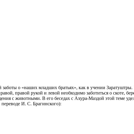
й заботы о «наших младших братьях», как в учении Заратуштры.
авой, правой рукой и левой необходимо заботиться о скоте, бере
ения с животными. В его беседах с Ахура-Маздой этой теме уде
переводе И. С. Брагинского):