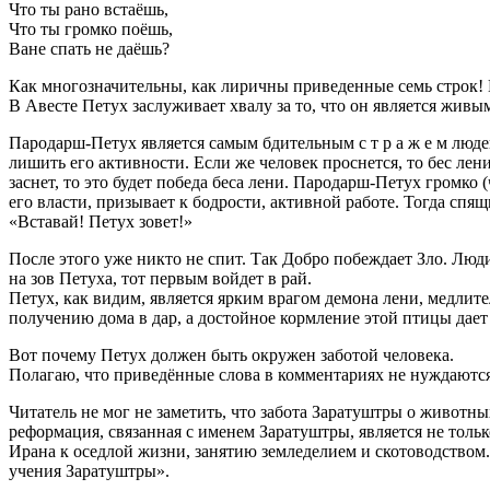
Что ты рано встаёшь,
Что ты громко поёшь,
Ване спать не даёшь?
Как многозначительны, как лиричны приведенные семь строк! М
В Авесте Петух заслуживает хвалу за то, что он является живы
Пародарш-Петух является самым бдительным с т р а ж е м люде
лишить его активности. Если же человек проснется, то бес лен
заснет, то это будет победа беса лени. Пародарш-Петух громко
его власти, призывает к бодрости, активной работе. Тогда спя
«Вставай! Петух зовет!»
После этого уже никто не спит. Так Добро побеждает Зло. Люд
на зов Петуха, тот первым войдет в рай.
Петух, как видим, является ярким врагом демона лени, медлит
получению дома в дар, а достойное кормление этой птицы дает 
Вот почему Петух должен быть окружен заботой человека.
Полагаю, что приведённые слова в комментариях не нуждаются.
Читатель не мог не заметить, что забота Заратуштры о животны
реформация, связанная с именем Заратуштры, является не тол
Ирана к оседлой жизни, занятию земледелием и скотоводством
учения Заратуштры».