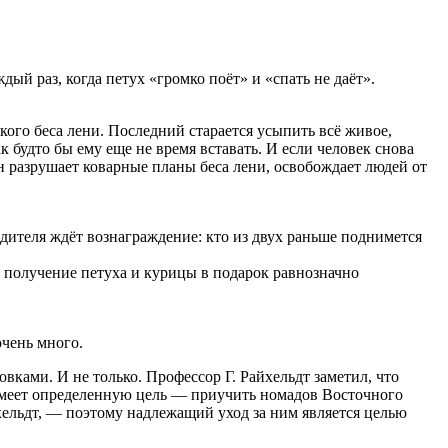
ый раз, когда петух «громко поёт» и «спать не даёт».
ого беса лени. Последний старается усыпить всё живое,
к будто бы ему еще не время вставать. И если человек снова
он разрушает коварные планы беса лени, освобождает людей от
едителя ждёт вознаграждение: кто из двух раньше поднимется
, получение петуха и курицы в подарок равнозначно
очень много.
вками. И не только. Профессор Г. Райхельдт заметил, что
я имеет определенную цель — приучить номадов Восточного
хельдт, — поэтому надлежащий уход за ним является целью