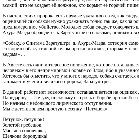
всякий, кто не воздает ей должное, кто кормит её горячей пищ
В наставлениях пророка есть прямые указания о том, как следуе
ощенившейся собакой нужно ухаживать точно так же, как за р
преднамеренное убийство. Молодых собак следует содержать ше
Ахура-Мазда обращается к Заратуштре со словами, полными вс
«Собаку, о Спитама Заратуштра, я, Ахура-Мазда, сотворил сам
сотворил собаку сильной телом против лиходея, сторожем нашего
ведома» ...
В Авесте есть одно интересное положение, которое наталкивает
человеком в его непримиримой борьбе со Злом, ибо в указанном
Хотелось бы отметить, что у многих народов собака считается л
занимает в учении великого пророка, Заратуштры.
В данной работе нет возможности останавливаться на оценках 
Пародаршу — Петуху, поскольку его роль в борьбе против беса
Но начнем с небольшого лирического отступления.
Мы с детства знаем простую песенку «Петушок»:
Петушок, петушок!
Золотой гребешок,
Масляна головушка,
Шелкова бородушка!