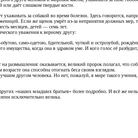
ей или даёт слишком твердые кости.
т ухаживать за собакой во время болезни. Здесь говорится, напри
оженицей. Если же щенок умрёт из-за непринятия должных мер, т
сть месяцев, детей — семь лет.
яческого уважения к верному другу:
о-обутою, само-одетою, бдительной, чуткой и острозубой, рождё
 имущества, когда она в здравом уме. И кого голос её разбудит, 
 на размышления: оказывается, великий пророк полагал, что соб
 возрасте она способна отогнать беса своим взглядом.
учшим другом человека. Но нет, пожалуй, в мире такого учения, 
других «наших младших братьев» более подробно. И всё же нельз
 лени исключительно велика.