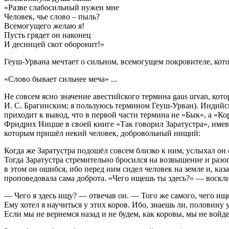
«Разве слабосильный нужен мне
Человек, чье слово – пыль?
Всемогущего желаю я!
Пусть грядет он наконец
И десницей скот оборонит!»
Геуш-Урвана мечтает о сильном, всемогущем покровителе, котор
«Слово бывает сильнее меча» ...
Не совсем ясно значение авестийского термина gaus urvan, ко
И. С. Брагинским; я пользуюсь термином Геуш-Урван). Индий
приходит к вывод, что в первой части термина не «Бык», а «Ко
Фридрих Ницше в своей книге «Так говорил Заратустра», имевш
которым пришёл некий человек, добровольный нищий:
Когда же Заратустра подошёл совсем близко к ним, услыхал он 
Тогда Заратустра стремительно бросился на возвышение и разогн
в этом он ошибся, ибо перед ним сидел человек на земле и, ка
проповедовала сама доброта. «Чего ищешь ты здесь?» — воскли
— Чего я здесь ищу? — отвечав он. — Того же самого, чего ищ
Ему хотел я научиться у этих коров. Ибо, знаешь ли, половину 
Если мы не вернемся назад и не будем, как коровы, мы не вой