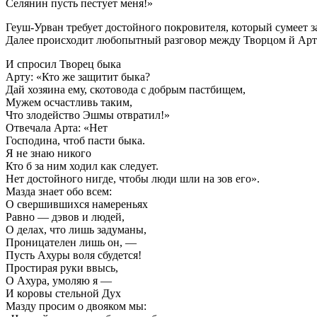
Селянин пусть пестует меня!»
Геуш-Урван требует достойного покровителя, который сумеет з
Далее происходит любопытный разговор между Творцом й Арт
И спросил Творец быка
Арту: «Кто же защитит быка?
Дай хозяина ему, скотовода с добрым пастбищем,
Мужем осчастливь таким,
Что злодейство Эшмы отвратил!»
Отвечала Арта: «Нет
Господина, чтоб пасти быка.
Я не знаю никого
Кто б за ним ходил как следует.
Нет достойного нигде, чтобы люди шли на зов его».
Мазда знает обо всем:
О свершившихся намереньях
Равно — дэвов и людей,
О делах, что лишь задуманы,
Проницателен лишь он, —
Пусть Ахуры воля сбудется!
Простирая руки ввысь,
О Ахура, умоляю я —
И коровы стельной Дух
Мазду просим о двояком мы: