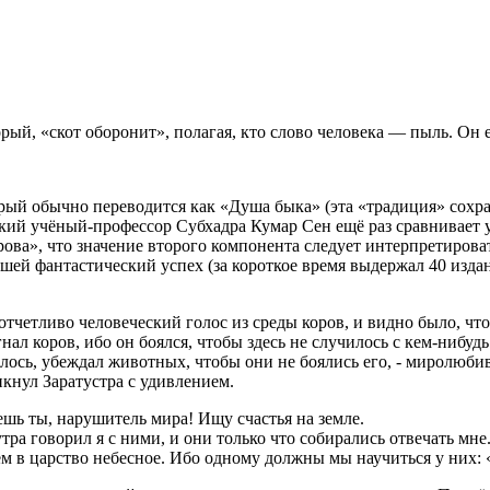
ый, «скот оборонит», полагая, кто слово человека — пыль. Он е
торый обычно переводится как «Душа быка» (эта «традиция» сох
ский учёный-профессор Субхадра Кумар Сен ещё раз сравнивает
рова», что значение второго компонента следует интерпретироват
ей фантастический успех (за короткое время выдержал 40 издан
отчетливо человеческий голос из среды коров, и видно было, чт
ал коров, ибо он боялся, чтобы здесь не случилось с кем-нибудь
залось, убеждал животных, чтобы они не боялись его, - миролюб
кнул Заратустра с удивлением.
ешь ты, нарушитель мира! Ищу счастья на земле.
утра говорил я с ними, и они только что собирались отвечать мн
дем в царство небесное. Ибо одному должны мы научиться у них