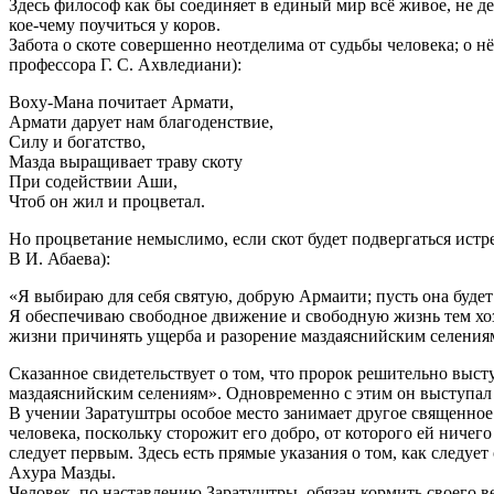
Здесь философ как бы соединяет в единый мир всё живое, не д
кое-чему поучиться у коров.
Забота о скоте совершенно неотделима от судьбы человека; о н
профессора Г. С. Ахвледиани):
Boxy-Мана почитает Армати,
Армати дарует нам благоденствие,
Силу и богатство,
Мазда выращивает траву скоту
При содействии Аши,
Чтоб он жил и процветал.
Но процветание немыслимо, если скот будет подвергаться ист
В И. Абаева):
«Я выбираю для себя святую, добрую Армаити; пусть она будет
Я обеспечиваю свободное движение и свободную жизнь тем хозя
жизни причинять ущерба и разорение маздаяснийским селениям
Сказанное свидетельствует о том, что пророк решительно выст
маздаяснийским селениям». Одновременно с этим он выступал 
В учении Заратуштры особое место занимает другое священно
человека, поскольку сторожит его добро, от которого ей ничег
следует первым. Здесь есть прямые указания о том, как следует
Axypa Мазды.
Человек, по наставлению Заратуштры, обязан кормить своего в