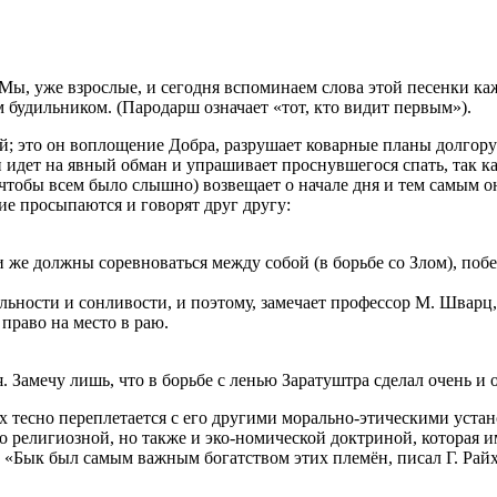
ы, уже взрослые, и сегодня вспоминаем слова этой песенки кажд
м будильником. (Пародарш означает «тот, кто видит первым»).
й; это он воплощение Добра, разрушает коварные планы долгорук
и идет на явный обман и упрашивает проснувшегося спать, так ка
 (чтобы всем было слышно) возвещает о начале дня и тем самым 
щие просыпаются и говорят друг другу:
и же должны соревноваться между собой (в борьбе со Злом), поб
ельности и сонливости, и поэтому, замечает профессор М. Шварц
право на место в раю.
 Замечу лишь, что в борьбе с ленью Заратуштра сделал очень и 
х тесно переплетается с его другими морально-этическими устано
ько религиозной, но также и эко-номической доктриной, котора
. «Бык был самым важным богатством этих племён, писал Г. Рай