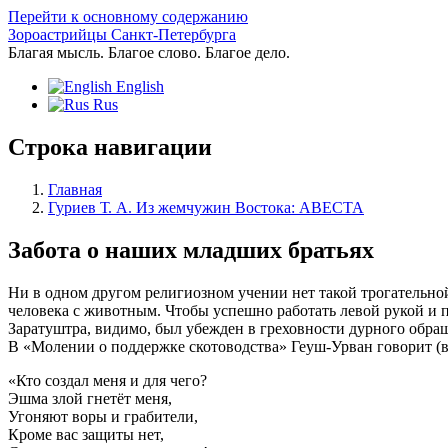
Перейти к основному содержанию
Зороастрийцы Санкт-Петербурга
Благая мысль. Благое слово. Благое дело.
English
Rus
Строка навигации
Главная
Гуриев Т. А. Из жемчужин Востока: АВЕСТА
Забота о наших младших братьях
Ни в одном другом религиозном учении нет такой трогательно
человека с животным. Чтобы успешно работать левой рукой и пр
Заратуштра, видимо, был убежден в греховности дурного обращ
В «Молении о поддержке скотоводства» Геуш-Урван говорит (в 
«Кто создал меня и для чего?
Эшма злой гнетёт меня,
Угоняют воры и грабители,
Кроме вас защиты нет,