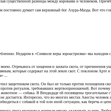
елая существенной разницы между коровами и человеком. Причём
ём постоянно думает сам верховный бог Ахура-Мазда. Вот что гов
реблению. Недаром в «Символе веры зороастризма» мы находим с
 моею. Отрекаюсь от хищения и захвата скота, от причинения у
евам, которые содержат на этой земле скот. С поклоном Арте и 
» ...
упил защитником скота. Он был не только против похищения ско
против ритуалов, требовавших жертвоприношений. Вот почему Г
е животное — собака. В Вендидаде ей посвящены трогательные 
о не достается. Интересно, что во многих местах Авесты человек
 обходиться с собакой в той или иной ситуации, как беречь и це
ерного друга молоком и жирным мясом, ухаживать за ним. Любое