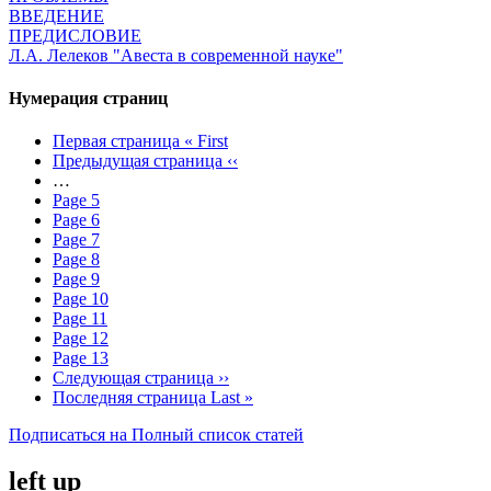
ВВЕДЕНИЕ
ПРЕДИСЛОВИЕ
Л.А. Лелеков "Авеста в современной науке"
Нумерация страниц
Первая страница
« First
Предыдущая страница
‹‹
…
Page
5
Page
6
Page
7
Page
8
Page
9
Page
10
Page
11
Page
12
Page
13
Следующая страница
››
Последняя страница
Last »
Подписаться на Полный список статей
left up