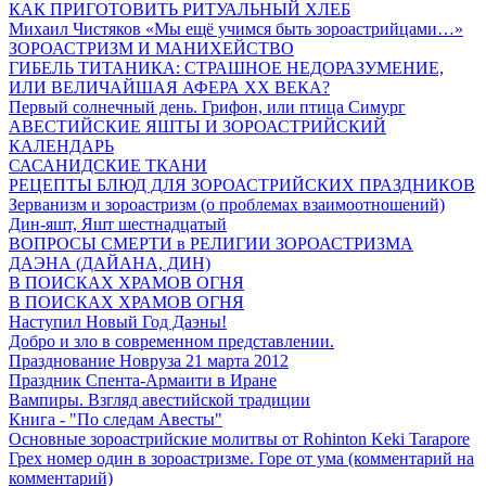
КАК ПРИГОТОВИТЬ РИТУАЛЬНЫЙ ХЛЕБ
Михаил Чистяков «Мы ещё учимся быть зороастрийцами…»
ЗОРОАСТРИЗМ И МАНИХЕЙСТВО
ГИБЕЛЬ ТИТАНИКА: СТРАШНОЕ НЕДОРАЗУМЕНИЕ,
ИЛИ ВЕЛИЧАЙШАЯ АФЕРА XX ВЕКА?
Первый солнечный день. Грифон, или птица Симург
АВЕСТИЙСКИЕ ЯШТЫ И ЗОРОАСТРИЙСКИЙ
КАЛЕНДАРЬ
САСАНИДСКИЕ ТКАНИ
РЕЦЕПТЫ БЛЮД ДЛЯ ЗОРОАСТРИЙСКИХ ПРАЗДНИКОВ
Зерванизм и зороастризм (о проблемах взаимоотношений)
Дин-яшт, Яшт шестнадцатый
ВОПРОСЫ СМЕРТИ в РЕЛИГИИ ЗОРОАСТРИЗМА
ДАЭНА (ДАЙАНА, ДИН)
В ПОИСКАХ ХРАМОВ ОГНЯ
В ПОИСКАХ ХРАМОВ ОГНЯ
Наступил Новый Год Даэны!
Добро и зло в современном представлении.
Празднование Новруза 21 марта 2012
Праздник Спента-Армаити в Иране
Вампиры. Взгляд авестийской традиции
Книга - "По следам Авесты"
Основные зороастрийские молитвы от Rohinton Keki Tarapore
Грех номер один в зороастризме. Горе от ума (комментарий на
комментарий)