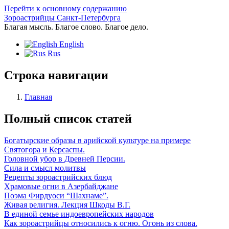
Перейти к основному содержанию
Зороастрийцы Санкт-Петербурга
Благая мысль. Благое слово. Благое дело.
English
Rus
Строка навигации
Главная
Полный список статей
Богатырские образы в арийской культуре на примере
Святогора и Керсаспы.
Головной убор в Древней Персии.
Сила и смысл молитвы
Рецепты зороастрийских блюд
Храмовые огни в Азербайджане
Поэма Фирдуоси “Шахнаме”.
Живая религия. Лекция Шкоды В.Г.
В единой семье индоевропейских народов
Как зороастрийцы относились к огню. Огонь из слова.