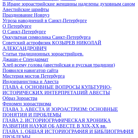
В Иране зороастрийские женщины наделены духовным саном
Авестийские шрифты
Празднование Новруз
Угроза наводнений в Санкт-Петербурге
О Петербурге
O Санкт-Петербурге
Оккультная символика Санкт-Петербурга
Советский астрофизик КОЗЫРЕВ НИКОЛАЙ
АЛЕКСАНДРОВИЧ
Статьи традиционных зороастрийцев.
Джашн-е Спендармат
Хлеб всему голова (авестийская и русская традиции)
Появился навигатор сайта
Мистерия мостов Петербурга
Индоиранистика и Авеста
ГЛАВА 4. ОСНОВНЫЕ ВОПРОСЫ КУЛЬТУРНО-
ИСТОРИЧЕСКИХ ИНТЕРПРЕТАЦИЙ АВЕСТЫ
Образ Зороастра
Феномен зороастризма
ГЛАВА 3. АВЕСТА И ЗОРОАСТРИЗМ: ОСНОВНЫЕ
ПОНЯТИЯ И ПРОБЛЕМЫ
ГЛАВА 2. ИСТОРИОГРАФИЧЕСКАЯ ХРОНИКА
РАЗВИТИЯ НАУКИ ОБ АВЕСТЕ В XIX-XX вв.
ГЛАВА 1. ОБЩАЯ ИСТОРИОГРАФИЯ И БИБЛИОГРАФИЯ
ПРОБЛЕМЫ