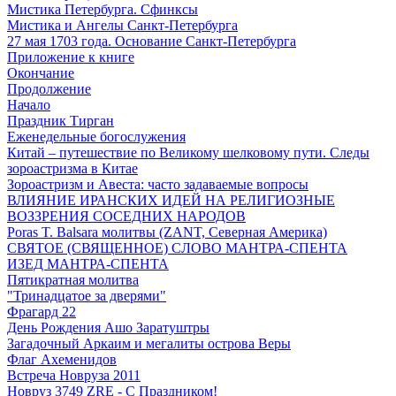
Мистика Петербурга. Сфинксы
Мистика и Ангелы Санкт-Петербурга
27 мая 1703 года. Основание Санкт-Петербурга
Приложение к книге
Окончание
Продолжение
Начало
Праздник Тирган
Еженедельные богослужения
Китай – путешествие по Великому шелковому пути. Следы
зороастризма в Китае
Зороастризм и Авеста: часто задаваемые вопросы
ВЛИЯНИЕ ИРАНСКИХ ИДЕЙ НА РЕЛИГИОЗНЫЕ
ВОЗЗРЕНИЯ СОСЕДНИХ НАРОДОВ
Poras T. Balsara молитвы (ZANT, Северная Америка)
СВЯТОЕ (СВЯЩЕННОЕ) СЛОВО МАНТРА-СПЕНТА
ИЗЕД МАНТРА-СПЕНТА
Пятикратная молитва
"Тринадцатое за дверями"
Фрагард 22
День Рождения Ашо Заратуштры
Загадочный Аркаим и мегалиты острова Веры
Флаг Ахеменидов
Встреча Новруза 2011
Новруз 3749 ZRE - С Праздником!