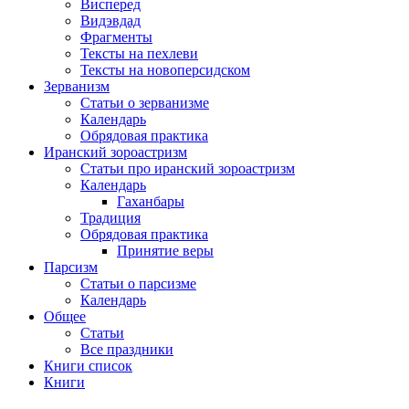
Висперед
Видэвдад
Фрагменты
Тексты на пехлеви
Тексты на новоперсидском
Зерванизм
Статьи о зерванизме
Календарь
Обрядовая практика
Иранский зороастризм
Статьи про иранский зороастризм
Календарь
Гаханбары
Традиция
Обрядовая практика
Принятие веры
Парсизм
Статьи о парсизме
Календарь
Общее
Статьи
Все праздники
Книги список
Книги