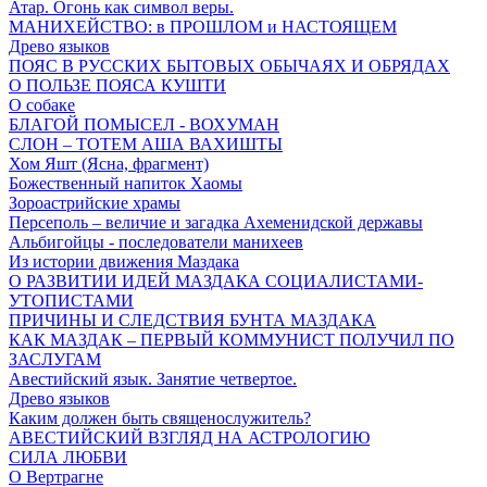
Атар. Огонь как символ веры.
МАНИХЕЙСТВО: в ПРОШЛОМ и НАСТОЯЩЕМ
Древо языков
ПОЯС В РУССКИХ БЫТОВЫХ ОБЫЧАЯХ И ОБРЯДАХ
О ПОЛЬЗЕ ПОЯСА КУШТИ
О собаке
БЛАГОЙ ПОМЫСЕЛ - ВОХУМАН
СЛОН – ТОТЕМ АША ВАХИШТЫ
Хом Яшт (Ясна, фрагмент)
Божественный напиток Хаомы
Зороастрийские храмы
Персеполь – величие и загадка Ахеменидской державы
Альбигойцы - последователи манихеев
Из истории движения Маздака
О РАЗВИТИИ ИДЕЙ МАЗДАКА СОЦИАЛИСТАМИ-
УТОПИСТАМИ
ПРИЧИНЫ И СЛЕДСТВИЯ БУНТА МАЗДАКА
КАК МАЗДАК – ПЕРВЫЙ КОММУНИСТ ПОЛУЧИЛ ПО
ЗАСЛУГАМ
Авестийский язык. Занятие четвертое.
Древо языков
Каким должен быть священослужитель?
АВЕСТИЙСКИЙ ВЗГЛЯД НА АСТРОЛОГИЮ
СИЛА ЛЮБВИ
О Вертрагне